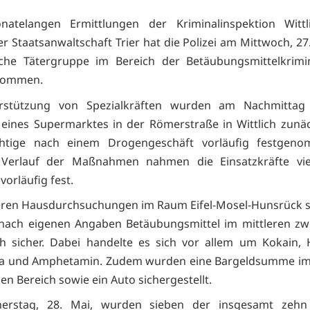
atelangen Ermittlungen der Kriminalinspektion Wittl
r Staatsanwaltschaft Trier hat die Polizei am Mittwoch, 27
che Tätergruppe im Bereich der Betäubungsmittelkrimina
enommen.
rstützung von Spezialkräften wurden am Nachmitta
 eines Supermarktes in der Römerstraße in Wittlich zunä
chtige nach einem Drogengeschäft vorläufig festgen
 Verlauf der Maßnahmen nahmen die Einsatzkräfte vie
orläufig fest.
ren Hausdurchsuchungen im Raum Eifel-Mosel-Hunsrück st
 nach eigenen Angaben Betäubungsmittel im mittleren zwe
ch sicher. Dabei handelte es sich vor allem um Kokain, 
a und Amphetamin. Zudem wurden eine Bargeldsumme im 
gen Bereich sowie ein Auto sichergestellt.
rstag, 28. Mai, wurden sieben der insgesamt zehn 