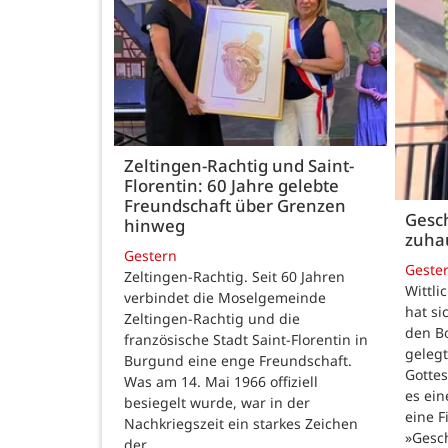
Zeltingen-Rachtig und Saint-
Florentin: 60 Jahre gelebte
Freundschaft über Grenzen
Gesch
hinweg
zuha
Gestern
Geste
Zeltingen-Rachtig. Seit 60 Jahren
Wittli
verbindet die Moselgemeinde
hat si
Zeltingen-Rachtig und die
den B
französische Stadt Saint-Florentin in
gelegt
Burgund eine enge Freundschaft.
Gotte
Was am 14. Mai 1966 offiziell
es ein
besiegelt wurde, war in der
eine F
Nachkriegszeit ein starkes Zeichen
»Gesc
der…