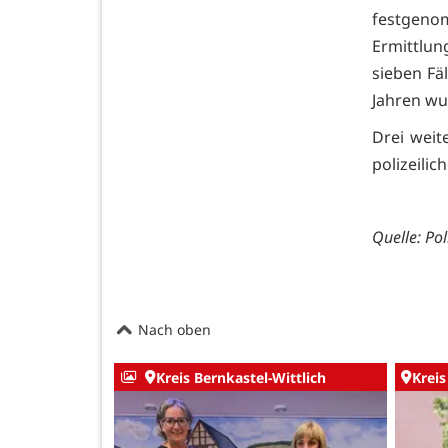
festgeno
Ermittlun
sieben Fä
Jahren wu
Drei wei
polizeili
Quelle: Pol
Nach oben
Kreis Bernkastel-Wittlich
Kreis