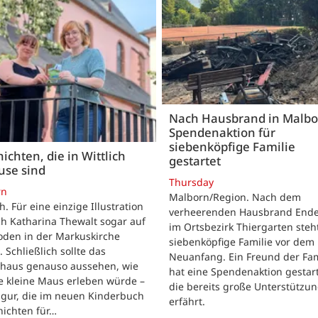
Nach Hausbrand in Malbo
Spendenaktion für
siebenköpfige Familie
ichten, die in Wittlich
gestartet
use sind
Thursday
rn
Malborn/Region. Nach dem
ch. Für eine einzige Illustration
verheerenden Hausbrand Ende 
ch Katharina Thewalt sogar auf
im Ortsbezirk Thiergarten steh
oden in der Markuskirche
siebenköpfige Familie vor dem
. Schließlich sollte das
Neuanfang. Ein Freund der Fam
shaus genauso aussehen, wie
hat eine Spendenaktion gestart
e kleine Maus erleben würde –
die bereits große Unterstützu
igur, die im neuen Kinderbuch
erfährt.
hichten für…