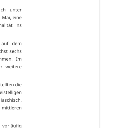
ich unter
. Mai, eine
lität ins
g auf dem
chst sechs
ommen. Im
r weitere
ellten die
istelligen
Haschisch,
mittleren
vorläufig