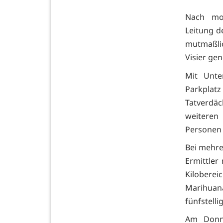
Nach mon
Leitung de
mutmaßli
Visier g
Mit Unte
Parkplatz
Tatverdä
weiteren
Personen v
Bei mehre
Ermittler
Kiloberei
Marihuan
fünfstelli
Am Donne