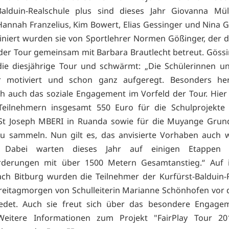
Balduin-Realschule plus sind dieses Jahr Giovanna Mül
Hannah Franzelius, Kim Bowert, Elias Gessinger und Nina 
ainiert wurden sie von Sportlehrer Normen Gößinger, der 
er Tour gemeinsam mit Barbara Brautlecht betreut. Gössi
die diesjährige Tour und schwärmt: „Die Schülerinnen u
r motiviert und schon ganz aufgeregt. Besonders he
h auch das soziale Engagement im Vorfeld der Tour. Hier
Teilnehmern insgesamt 550 Euro für die Schulprojekte 
 St Joseph MBERI in Ruanda sowie für die Muyange Grund
u sammeln. Nun gilt es, das anvisierte Vorhaben auch w
n. Dabei warten dieses Jahr auf einigen Etappen 
rderungen mit über 1500 Metern Gesamtanstieg.“ Auf i
ch Bitburg wurden die Teilnehmer der Kurfürst-Balduin-
reitagmorgen von Schulleiterin Marianne Schönhofen vor 
iedet. Auch sie freut sich über das besondere Engagem
 Weitere Informationen zum Projekt "FairPlay Tour 20