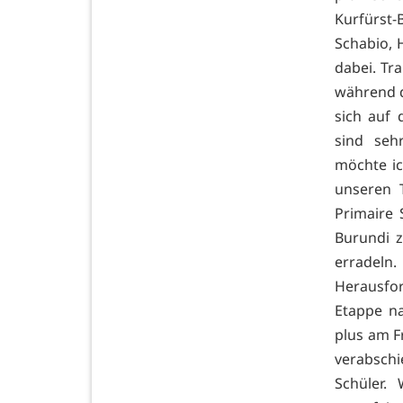
Kurfürst-
Schabio, 
dabei. Tr
während d
sich auf 
sind seh
möchte ic
unseren 
Primaire
Burundi z
erradel
Herausfo
Etappe na
plus am F
verabsch
Schüler.