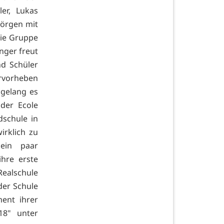
ler, Lukas
Görgen mit
die Gruppe
nger freut
nd Schüler
rvorheben
 gelang es
der Ecole
schule in
irklich zu
ein paar
hre erste
Realschule
der Schule
ent ihrer
18" unter