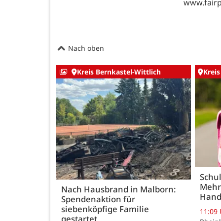
www.fairp
Nach oben
Kreis Bernkastel-Wittlich
Kreis
Schul
Mehr
Nach Hausbrand in Malborn:
Hand
Spendenaktion für
siebenköpfige Familie
11:09
gestartet