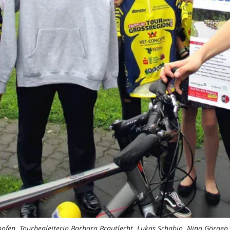
hofen, Tourbegleiterin Barbara Brautlecht, Lukas Schabio, Nina Görgen