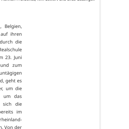
, Belgien,
auf ihren
durch die
Realschule
m 23. Juni
t und zum
untägigen
d, geht es
r, um die
d um das
 sich die
ereits im
heinland-
n. Von der