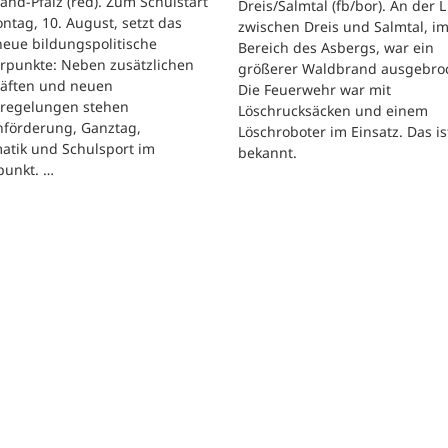
and-Pfalz (red). Zum Schulstart
Dreis/Salmtal (fb/bor). An der L
tag, 10. August, setzt das
zwischen Dreis und Salmtal, i
eue bildungspolitische
Bereich des Asbergs, war ein
rpunkte: Neben zusätzlichen
größerer Waldbrand ausgebro
räften und neuen
Die Feuerwehr war mit
regelungen stehen
Löschrucksäcken und einem
hförderung, Ganztag,
Löschroboter im Einsatz. Das is
atik und Schulsport im
bekannt.
punkt. …