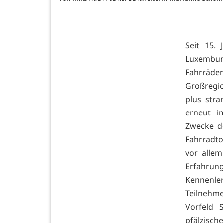
Seit 15. 
Luxembur
Fahrräde
Großregio
plus stra
erneut i
Zwecke d
Fahrradto
vor alle
Erfahru
Kennenle
Teilnehm
Vorfeld 
pfälzisch