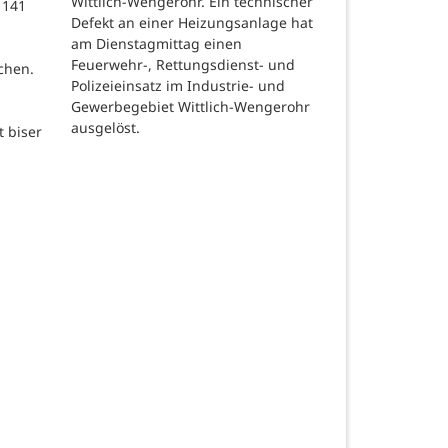
Wittlich-Wengerohr. Ein technischer
 141
Defekt an einer Heizungsanlage hat
m
am Dienstagmittag einen
Feuerwehr-, Rettungsdienst- und
chen.
Polizeieinsatz im Industrie- und
Gewerbegebiet Wittlich-Wengerohr
ausgelöst.
t biser