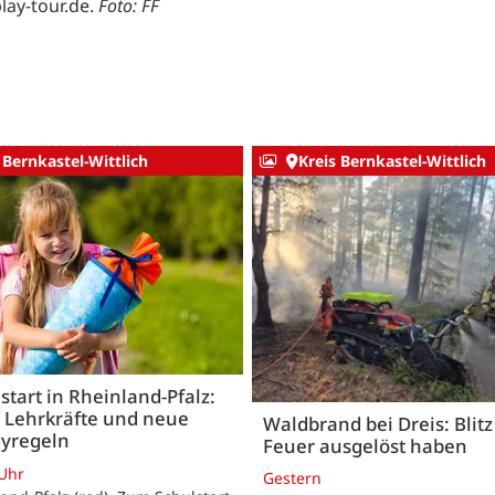
lay-tour.de.
Foto: FF
 Bernkastel-Wittlich
Kreis Bernkastel-Wittlich
start in Rheinland-Pfalz:
 Lehrkräfte und neue
Waldbrand bei Dreis: Blitz 
yregeln
Feuer ausgelöst haben
 Uhr
Gestern