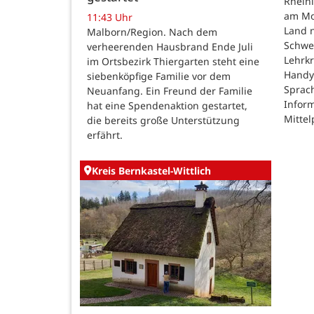
Rheinl
am Mon
11:43 Uhr
Land n
Malborn/Region. Nach dem
Schwe
verheerenden Hausbrand Ende Juli
Lehrk
im Ortsbezirk Thiergarten steht eine
Handy
siebenköpfige Familie vor dem
Sprac
Neuanfang. Ein Freund der Familie
Inform
hat eine Spendenaktion gestartet,
Mittel
die bereits große Unterstützung
erfährt.
Kreis Bernkastel-Wittlich