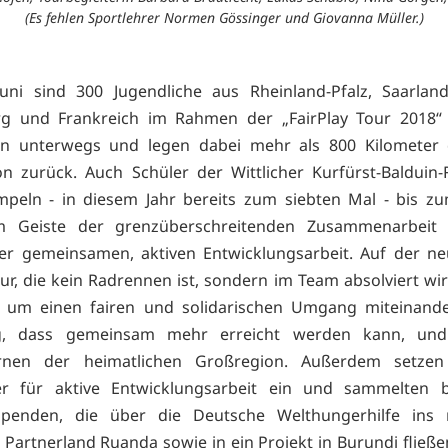
(Es fehlen Sportlehrer Normen Gössinger und Giovanna Müller.)
Juni sind 300 Jugendliche aus Rheinland-Pfalz, Saarland
g und Frankreich im Rahmen der „FairPlay Tour 2018“ 
rn unterwegs und legen dabei mehr als 800 Kilometer 
n zurück. Auch Schüler der Wittlicher Kurfürst-Balduin-
mpeln - in diesem Jahr bereits zum siebten Mal - bis zu
m Geiste der grenzüberschreitenden Zusammenarbei
er gemeinsamen, aktiven Entwicklungsarbeit. Auf der ne
ur, die kein Radrennen ist, sondern im Team absolviert wir
m um einen fairen und solidarischen Umgang miteinande
ng, dass gemeinsam mehr erreicht werden kann, un
rnen der heimatlichen Großregion. Außerdem setzen
er für aktive Entwicklungsarbeit ein und sammelten b
Spenden, die über die Deutsche Welthungerhilfe ins r
e Partnerland Ruanda sowie in ein Projekt in Burundi fließe