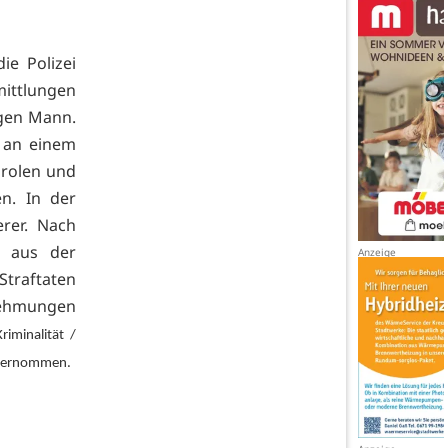
e Polizei
mittlungen
igen Mann.
n an einem
arolen und
en. In der
rer. Nach
e aus der
traftaten
nehmungen
riminalität /
 übernommen.