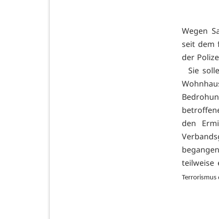
Wegen Sa
seit dem 
der Poliz
Sie solle
Wohnhaus 
Bedrohung
betroffe
den Ermi
Verbands
begangen
teilweise
Terrorismus 