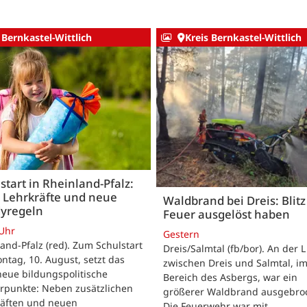
 Bernkastel-Wittlich
Kreis Bernkastel-Wittlich
start in Rheinland-Pfalz:
 Lehrkräfte und neue
Waldbrand bei Dreis: Blitz 
yregeln
Feuer ausgelöst haben
 Uhr
Gestern
and-Pfalz (red). Zum Schulstart
Dreis/Salmtal (fb/bor). An der L
tag, 10. August, setzt das
zwischen Dreis und Salmtal, i
eue bildungspolitische
Bereich des Asbergs, war ein
rpunkte: Neben zusätzlichen
größerer Waldbrand ausgebro
räften und neuen
Die Feuerwehr war mit