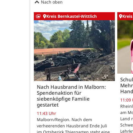
Nach oben
Kreis Bernkastel-Wittlich
Kreis
Schul
Mehr
Nach Hausbrand in Malborn:
Hand
Spendenaktion für
siebenköpfige Familie
11:09
gestartet
Rheinl
am Mon
11:43 Uhr
Land n
Malborn/Region. Nach dem
Schwe
verheerenden Hausbrand Ende Juli
Lehrk
im Ortsbezirk Thiergarten steht eine