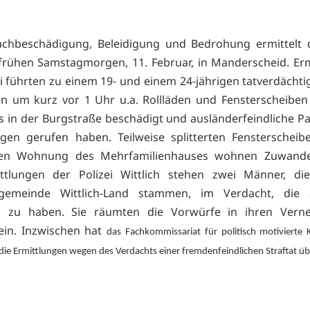
chbeschädigung, Beleidigung und Bedrohung ermittelt di
frühen Samstagmorgen, 11. Februar, in Manderscheid. Er
ei führten zu einem 19- und einem 24-jährigen tatverdächt
n um kurz vor 1 Uhr u.a. Rollläden und Fensterscheibe
in der Burgstraße beschädigt und ausländerfeindliche P
en gerufen haben. Teilweise splitterten Fensterscheib
nen Wohnung des Mehrfamilienhauses wohnen Zuwande
ttlungen der Polizei Wittlich stehen zwei Männer, di
gemeinde Wittlich-Land stammen, im Verdacht, die S
 zu haben. Sie räumten die Vorwürfe in ihren Ver
 ein. Inzwischen hat
das Fachkommissariat für politisch motivierte K
die Ermittlungen wegen des Verdachts einer fremdenfeindlichen Straftat