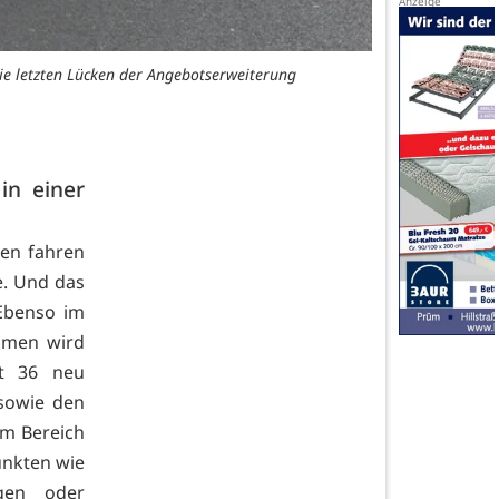
die letzten Lücken der Angebotserweiterung
in einer
gen fahren
e. Und das
Ebenso im
mmen wird
t 36 neu
 sowie den
im Bereich
unkten wie
tgen oder