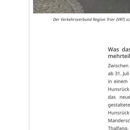
Der Verkehrsverbund Region Trier (VRT) sc
Was das
mehrteil
Zwischen 
ab 31. Ju
in einem
Hunsrück
das neu
gestaltet
Hunsrück 
Mandersch
Thalfang