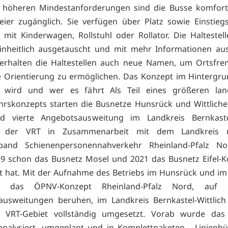
 höheren Mindestanforderungen sind die Busse komfort
reier zugänglich. Sie verfügen über Platz sowie Einstiegs
 mit Kinderwagen, Rollstuhl oder Rollator. Die Haltestell
nheitlich ausgetauscht und mit mehr Informationen aus
 erhalten die Haltestellen auch neue Namen, um Ortsfr
e Orientierung zu ermöglichen. Das Konzept im Hintergru
rt wird und wer es fährt Als Teil eines größeren lan
rskonzepts starten die Busnetze Hunsrück und Wittliche
nd vierte Angebotsausweitung im Landkreis Bernkastel-
 der VRT in Zusammenarbeit mit dem Landkreis
band Schienenpersonennahverkehr Rheinland-Pfalz N
9 schon das Busnetz Mosel und 2021 das Busnetz Eifel-
t hat. Mit der Aufnahme des Betriebs im Hunsrück und im 
t das ÖPNV-Konzept Rheinland-Pfalz Nord, auf
ausweitungen beruhen, im Landkreis Bernkastel-Wittlich
 VRT-Gebiet vollständig umgesetzt. Vorab wurde das 
nalysiert, umgeplant und in Komplettpaketen - Linienb