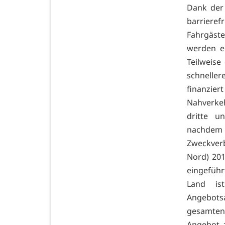
Dank der
barrieref
Fahrgäste
werden ei
Teilweise
schneller
finanzie
Nahverkeh
dritte u
nachdem
Zweckver
Nord) 201
eingeführ
Land is
Angebots
gesamten
Angebot a