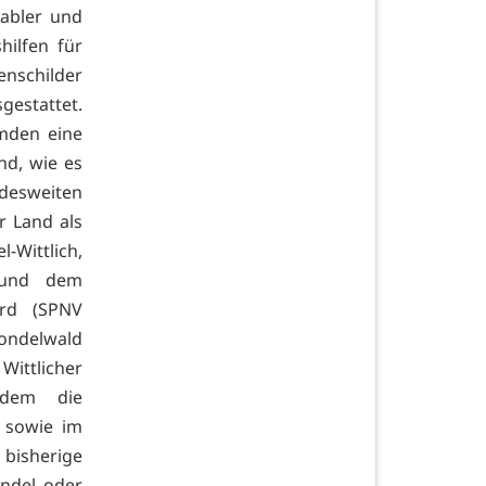
abler und
hilfen für
enschilder
gestattet.
emden eine
nd, wie es
desweiten
r Land als
Wittlich,
 und dem
ord (SPNV
Kondelwald
Wittlicher
 dem die
 sowie im
bisherige
ündel oder