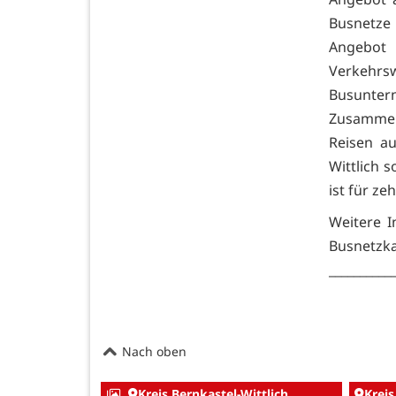
Busnetze
Angebot 
Verkehr
Busunter
Zusammen
Reisen au
Wittlich
ist für z
Weitere 
Busnetz
__________
Nach oben
Kreis Bernkastel-Wittlich
Kreis