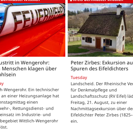
stritt in Wengerohr:
Peter Zirbes: Exkursion a
 Menschen klagen über
Spuren des Eifeldichters
hlsein
Tuesday
ay
Landscheid. Der Rheinische Ve
ch-Wengerohr. Ein technischer
für Denkmalpflege und
 an einer Heizungsanlage hat
Landschaftsschutz (RV Eifel) lä
enstagmittag einen
Freitag, 21. August, zu einer
wehr-, Rettungsdienst- und
Nachmittagsexkursion über de
ieinsatz im Industrie- und
Eifeldichter Peter Zirbes (1825
begebiet Wittlich-Wengerohr
ein.
löst.