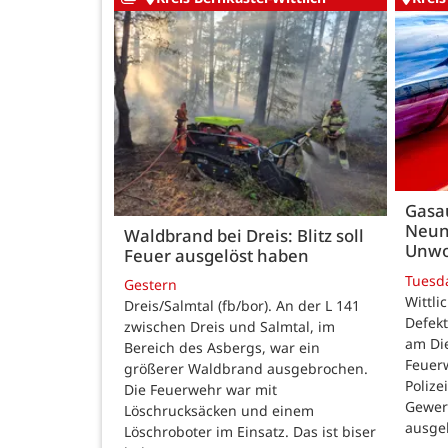
Gasau
Neun
Waldbrand bei Dreis: Blitz soll
Unwo
Feuer ausgelöst haben
Tuesd
Gestern
Wittli
Dreis/Salmtal (fb/bor). An der L 141
Defekt
zwischen Dreis und Salmtal, im
am Di
Bereich des Asbergs, war ein
Feuer
größerer Waldbrand ausgebrochen.
Polize
Die Feuerwehr war mit
Gewer
Löschrucksäcken und einem
ausge
Löschroboter im Einsatz. Das ist biser