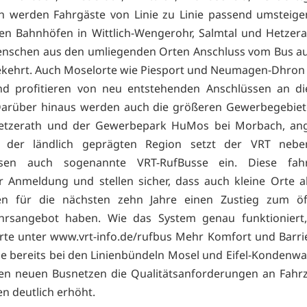
h werden Fahrgäste von Linie zu Linie passend umsteige
n Bahnhöfen in Wittlich-Wengerohr, Salmtal und Hetzera
enschen aus den umliegenden Orten Anschluss vom Bus a
kehrt. Auch Moselorte wie Piesport und Neumagen-Dhron 
nd profitieren von neu entstehenden Anschlüssen an di
Darüber hinaus werden auch die größeren Gewerbegebiet
Hetzerath und der Gewerbepark HuMos bei Morbach, an
 der ländlich geprägten Region setzt der VRT neb
ssen auch sogenannte VRT-RufBusse ein. Diese fa
r Anmeldung und stellen sicher, dass auch kleine Orte a
ien für die nächsten zehn Jahre einen Zustieg zum öff
hrsangebot haben. Wie das System genau funktioniert,
erte unter www.vrt-info.de/rufbus Mehr Komfort und Barrie
Wie bereits bei den Linienbündeln Mosel und Eifel-Kondenw
den neuen Busnetzen die Qualitätsanforderungen an Fahr
en deutlich erhöht.