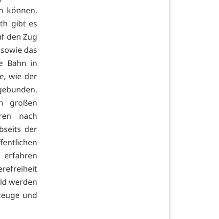
n können.
th gibt es
uf den Zug
sowie das
e Bahn in
e, wie der
gebunden.
en großen
hren nach
bseits der
entlichen
 erfahren
refreiheit
ald werden
zeuge und