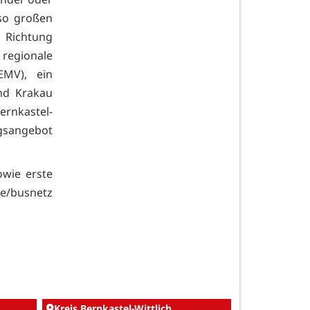
so großen
 Richtung
egionale
EMV), ein
nd Krakau
ernkastel-
gsangebot
wie erste
/busnetz
Kreis Bernkastel-Wittlich