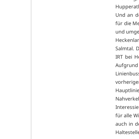
Hupperat
Und an de
für die M
und umge
Heckenla
Salmtal. 
IRT bei 
Aufgrund
Linienbu
vorherige
Hauptlin
Nahverke
Interessi
für alle 
auch in 
Haltestell