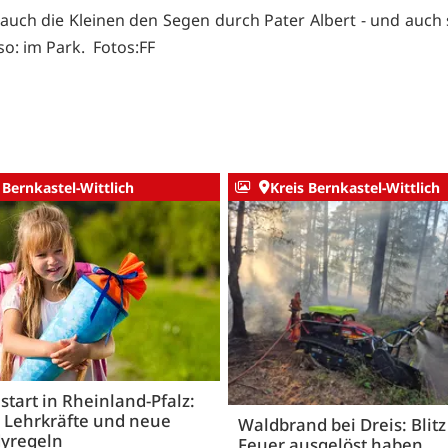
uch die Kleinen den Segen durch Pater Albert - und auch 
so: im Park. Fotos:FF
 Bernkastel-Wittlich
Kreis Bernkastel-Wittlich
start in Rheinland-Pfalz:
 Lehrkräfte und neue
Waldbrand bei Dreis: Blitz 
yregeln
Feuer ausgelöst haben