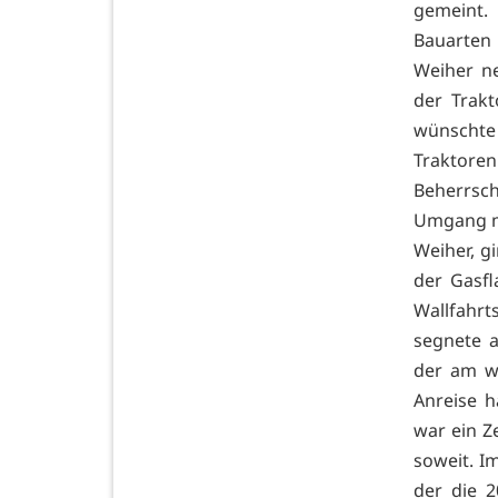
gemeint.
Bauarten 
Weiher n
der Trak
wünschte 
Traktore
Beherrsc
Umgang mi
Weiher, g
der Gasf
Wallfahrt
segnete a
der am we
Anreise h
war ein Z
soweit. I
der die 2