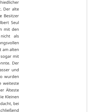
iedlicher
. Der alte
 Besitzer
bert Seul
en mit den
nicht als
ngsvollen
t am alten
 sogar mit
nnte. Der
wasser und
rso wurden
e weiteste
er Älteste
ie Kleinen
dacht, bei
schließend