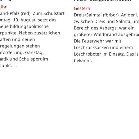
 Uhr
Gestern
and-Pfalz (red). Zum Schulstart
Dreis/Salmtal (fb/bor). An der L
tag, 10. August, setzt das
zwischen Dreis und Salmtal, i
eue bildungspolitische
Bereich des Asbergs, war ein
rpunkte: Neben zusätzlichen
größerer Waldbrand ausgebro
räften und neuen
Die Feuerwehr war mit
regelungen stehen
Löschrucksäcken und einem
hförderung, Ganztag,
Löschroboter im Einsatz. Das is
atik und Schulsport im
bekannt.
punkt. …