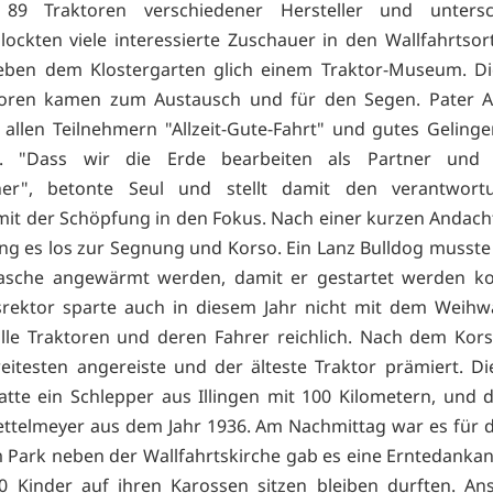
 89 Traktoren verschiedener Hersteller und untersch
lockten viele interessierte Zuschauer in den Wallfahrtsort
eben dem Klostergarten glich einem Traktor-Museum. Die
toren kamen zum Austausch und für den Segen. Pater Al
allen Teilnehmern "Allzeit-Gute-Fahrt" und gutes Geling
n. "Dass wir die Erde bearbeiten als Partner und 
her", betonte Seul und stellt damit den verantwortu
t der Schöpfung in den Fokus. Nach einer kurzen Andach
ing es los zur Segnung und Korso. Ein Lanz Bulldog musste
lasche angewärmt werden, damit er gestartet werden ko
srektor sparte auch in diesem Jahr nicht mit dem Weih
lle Traktoren und deren Fahrer reichlich. Nach dem Ko
itesten angereiste und der älteste Traktor prämiert. Di
atte ein Schlepper aus Illingen mit 100 Kilometern, und d
ettelmeyer aus dem Jahr 1936. Am Nachmittag war es für d
m Park neben der Wallfahrtskirche gab es eine Erntedankan
0 Kinder auf ihren Karossen sitzen bleiben durften. An