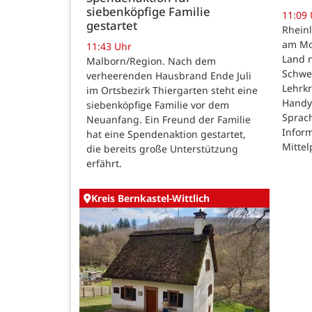
siebenköpfige Familie
11:09
gestartet
Rheinl
am Mon
11:43 Uhr
Land n
Malborn/Region. Nach dem
Schwe
verheerenden Hausbrand Ende Juli
Lehrk
im Ortsbezirk Thiergarten steht eine
Handy
siebenköpfige Familie vor dem
Sprac
Neuanfang. Ein Freund der Familie
Inform
hat eine Spendenaktion gestartet,
Mittel
die bereits große Unterstützung
erfährt.
Kreis Bernkastel-Wittlich