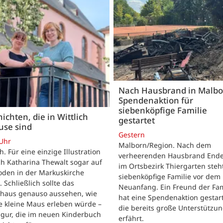
Nach Hausbrand in Malbo
Spendenaktion für
siebenköpfige Familie
ichten, die in Wittlich
gestartet
use sind
Gestern
 Uhr
Malborn/Region. Nach dem
ch. Für eine einzige Illustration
verheerenden Hausbrand Ende 
ch Katharina Thewalt sogar auf
im Ortsbezirk Thiergarten steh
oden in der Markuskirche
siebenköpfige Familie vor dem
. Schließlich sollte das
Neuanfang. Ein Freund der Fam
shaus genauso aussehen, wie
hat eine Spendenaktion gestart
e kleine Maus erleben würde –
die bereits große Unterstützu
igur, die im neuen Kinderbuch
erfährt.