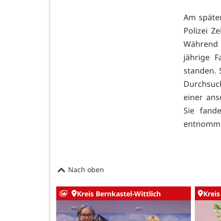
Am späten
Polizei Z
Während d
jährige F
standen. 
Durchsuch
einer an
Sie fand
entnommen
Nach oben
Kreis Bernkastel-Wittlich
Kreis