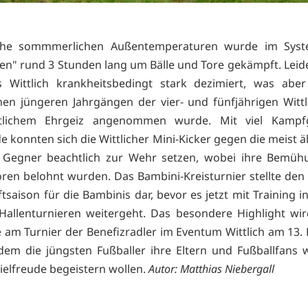
ahe sommmerlichen Außentemperaturen wurde im Syst
en" rund 3 Stunden lang um Bälle und Tore gekämpft. Leid
 Wittlich krankheitsbedingt stark dezimiert, was abe
nen jüngeren Jahrgängen der vier- und fünfjährigen Wittl
tlichem Ehrgeiz angenommen wurde. Mit viel Kampf
e konnten sich die Wittlicher Mini-Kicker gegen die meist 
 Gegner beachtlich zur Wehr setzen, wobei ihre Bemüh
oren belohnt wurden. Das Bambini-Kreisturnier stellte den
ftsaison für die Bambinis dar, bevor es jetzt mit Training i
allenturnieren weitergeht. Das besondere Highlight wir
 am Turnier der Benefizradler im Eventum Wittlich am 13
 dem die jüngsten Fußballer ihre Eltern und Fußballfans 
ielfreude begeistern wollen.
Autor: Matthias Niebergall