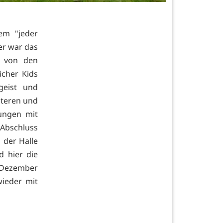
em "jeder
er war das
r von den
icher Kids
geist und
älteren und
ungen mit
 Abschluss
n der Halle
d hier die
. Dezember
wieder mit