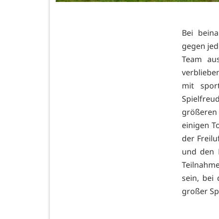
Bei bein
gegen jed
Team aus
verbliebe
mit spor
Spielfreud
größeren
einigen T
der Freilu
und den H
Teilnahme
sein, bei
großer Sp