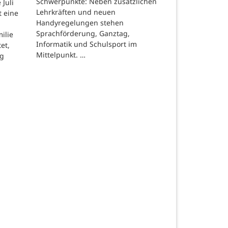
Schwerpunkte: Neben zusätzlichen
Juli
Lehrkräften und neuen
t eine
Handyregelungen stehen
Sprachförderung, Ganztag,
ilie
Informatik und Schulsport im
et,
Mittelpunkt. …
ng