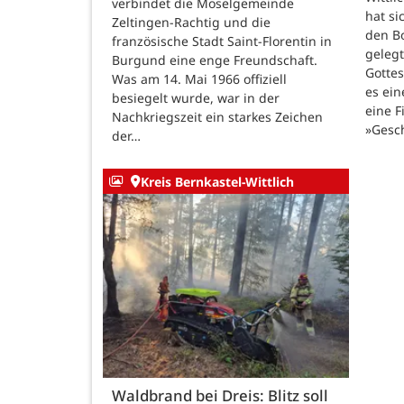
verbindet die Moselgemeinde
hat si
Zeltingen-Rachtig und die
den B
französische Stadt Saint-Florentin in
gelegt
Burgund eine enge Freundschaft.
Gotte
Was am 14. Mai 1966 offiziell
es ein
besiegelt wurde, war in der
eine F
Nachkriegszeit ein starkes Zeichen
»Gesc
der…
Kreis Bernkastel-Wittlich
Waldbrand bei Dreis: Blitz soll