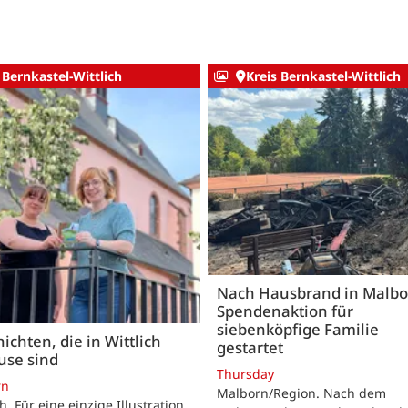
 Bernkastel-Wittlich
Kreis Bernkastel-Wittlich
Nach Hausbrand in Malbo
Spendenaktion für
siebenköpfige Familie
ichten, die in Wittlich
gestartet
use sind
Thursday
rn
Malborn/Region. Nach dem
ch. Für eine einzige Illustration