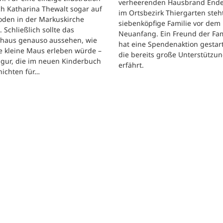
verheerenden Hausbrand Ende 
ch Katharina Thewalt sogar auf
im Ortsbezirk Thiergarten steh
oden in der Markuskirche
siebenköpfige Familie vor dem
. Schließlich sollte das
Neuanfang. Ein Freund der Fam
shaus genauso aussehen, wie
hat eine Spendenaktion gestart
e kleine Maus erleben würde –
die bereits große Unterstützu
igur, die im neuen Kinderbuch
erfährt.
hichten für…