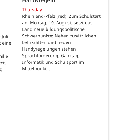
Handyregeln
Thursday
Rheinland-Pfalz (red). Zum Schulstart
am Montag, 10. August, setzt das
Land neue bildungspolitische
Schwerpunkte: Neben zusätzlichen
Juli
Lehrkräften und neuen
t eine
Handyregelungen stehen
Sprachförderung, Ganztag,
ilie
Informatik und Schulsport im
et,
Mittelpunkt. …
ng