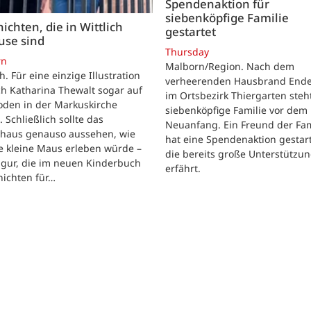
Spendenaktion für
siebenköpfige Familie
ichten, die in Wittlich
gestartet
use sind
Thursday
rn
Malborn/Region. Nach dem
ch. Für eine einzige Illustration
verheerenden Hausbrand Ende 
ch Katharina Thewalt sogar auf
im Ortsbezirk Thiergarten steh
oden in der Markuskirche
siebenköpfige Familie vor dem
. Schließlich sollte das
Neuanfang. Ein Freund der Fam
shaus genauso aussehen, wie
hat eine Spendenaktion gestart
e kleine Maus erleben würde –
die bereits große Unterstützu
igur, die im neuen Kinderbuch
erfährt.
hichten für…