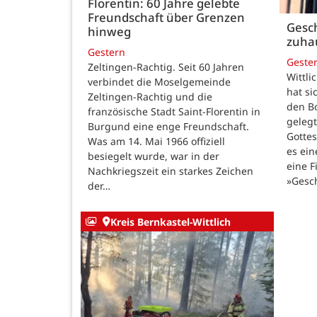
Florentin: 60 Jahre gelebte
Freundschaft über Grenzen
Gesch
hinweg
zuha
Gestern
Geste
Zeltingen-Rachtig. Seit 60 Jahren
Wittli
verbindet die Moselgemeinde
hat si
Zeltingen-Rachtig und die
den B
französische Stadt Saint-Florentin in
gelegt
Burgund eine enge Freundschaft.
Gotte
Was am 14. Mai 1966 offiziell
es ein
besiegelt wurde, war in der
eine F
Nachkriegszeit ein starkes Zeichen
»Gesc
der…
Kreis Bernkastel-Wittlich