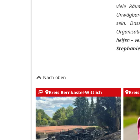
viele Räu
Unwägbaren
sein. Das
Organisati
helfen – v
Stephani
Nach oben
Kreis Bernkastel-Wittlich
Kreis