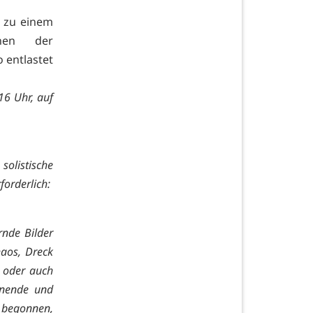
o zu einem
nen der
 entlastet
16 Uhr, auf
olistische
forderlich:
rnde Bilder
haos, Dreck
 oder auch
rnende und
r begonnen,