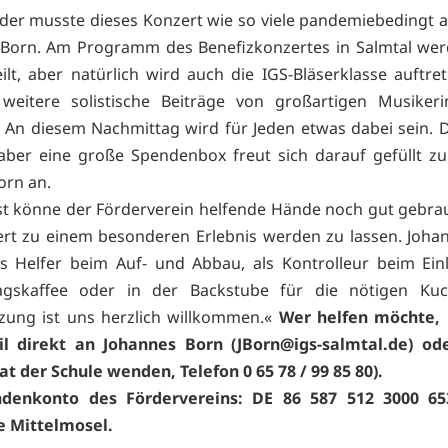
eider musste dieses Konzert wie so viele pandemiebedingt a
Born. Am Programm des Benefizkonzertes in Salmtal wer
ilt, aber natürlich wird auch die IGS-Bläserklasse auftre
eitere solistische Beiträge von großartigen Musiker
 An diesem Nachmittag wird für Jeden etwas dabei sein. De
– aber eine große Spendenbox freut sich darauf gefüllt z
orn an.
t könne der Förderverein helfende Hände noch gut gebr
rt zu einem besonderen Erlebnis werden zu lassen. Joha
ls Helfer beim Auf- und Abbau, als Kontrolleur beim Ein
agskaffee oder in der Backstube für die nötigen Kuc
zung ist uns herzlich willkommen.«
Wer helfen möchte, 
il direkt an Johannes Born (JBorn@igs-salmtal.de) od
at der Schule wenden, Telefon 0 65 78 / 99 85 80).
denkonto des Fördervereins: DE 86 587 512 3000 65
e Mittelmosel.