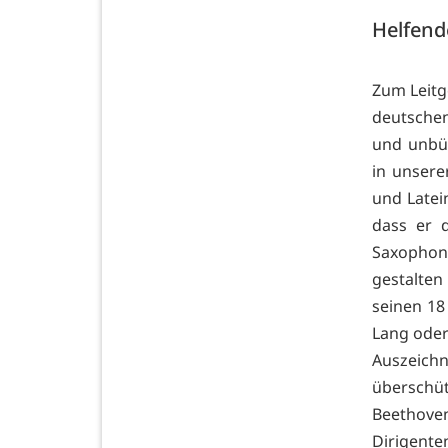
Helfend
Zum Leitg
deutschen
und unbü
in unsere
und Latein
dass er 
Saxophoni
gestalten
seinen 18
Lang oder
Auszeic
übersch
Beethove
Dirigente