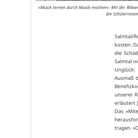
»Musik lernen durch Musik machen«: Mit der Bläser
die Schülerinnen
Salmtal/
kosten. D
die Schä
Salmtal n
Unglück:
Ausmaß d
Benefizk
unserer R
erläutert
Das »Mit
herausfo
tragen. »D