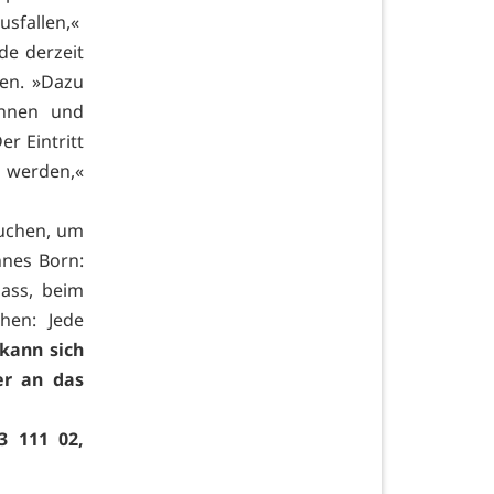
usfallen,«
de derzeit
ten. »Dazu
innen und
r Eintritt
u werden,«
auchen, um
nnes Born:
lass, beim
hen: Jede
kann sich
er an das
3 111 02,