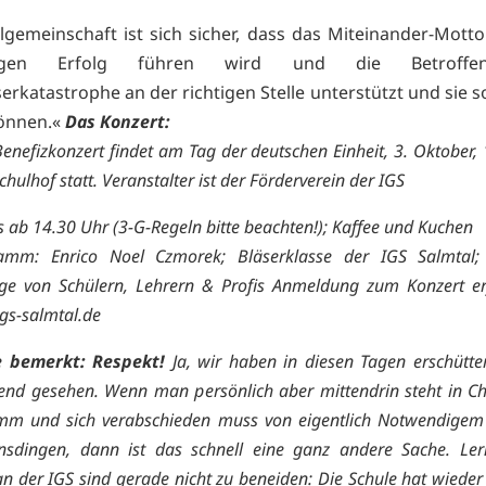
lgemeinschaft ist sich sicher, dass das Miteinander-Mott
ltigen Erfolg führen wird und die Betroffe
rkatastrophe an der richtigen Stelle unterstützt und sie so
önnen.«
Das Konzert:
nefizkonzert findet am Tag der deutschen Einheit, 3. Oktober, 
hulhof statt. Veranstalter ist der Förderverein der IGS
s ab 14.30 Uhr (3-G-Regeln bitte beachten!); Kaffee und Kuchen
amm: Enrico Noel Czmorek; Bläserklasse der IGS Salmtal; s
äge von Schülern, Lehrern & Profis Anmeldung zum Konzert er
gs-salmtal.de
 bemerkt:
Respekt!
Ja, wir haben in diesen Tagen erschütte
lend gesehen. Wenn man persönlich aber mittendrin steht in C
mm und sich verabschieden muss von eigentlich Notwendigem
nsdingen, dann ist das schnell eine ganz andere Sache. Le
n der IGS sind gerade nicht zu beneiden: Die Schule hat wiede