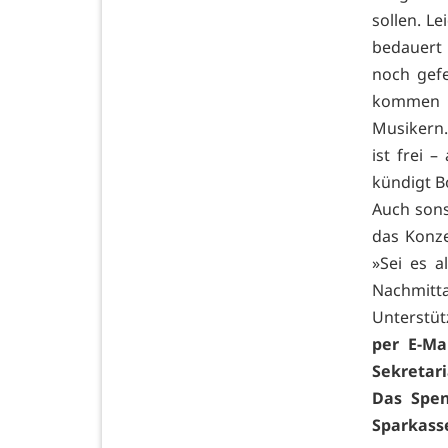
sollen. L
bedauert 
noch gefe
kommen w
Musikern.
ist frei 
kündigt B
Auch sons
das Konze
»Sei es a
Nachmitt
Unterstüt
per E-Ma
Sekretari
Das Spen
Sparkass