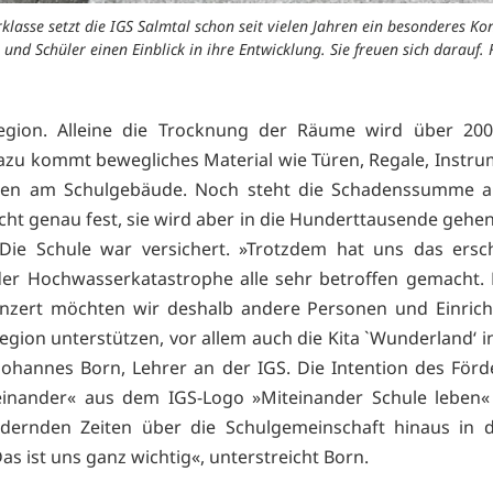
klasse setzt die IGS Salmtal schon seit vielen Jahren ein besonderes K
 und Schüler einen Einblick in ihre Entwicklung. Sie freuen sich darauf. 
Region. Alleine die Trocknung der Räume wird über 200
azu kommt bewegliches Material wie Türen, Regale, Instr
den am Schulgebäude. Noch steht die Schadenssumme a
icht genau fest, sie wird aber in die Hunderttausende gehen
 Die Schule war versichert. »Trotzdem hat uns das ersc
er Hochwasserkatastrophe alle sehr betroffen gemacht. 
onzert möchten wir deshalb andere Personen und Einrich
egion unterstützen, vor allem auch die Kita `Wunderland‘ in
 Johannes Born, Lehrer an der IGS. Die Intention des Förd
einander« aus dem IGS-Logo »Miteinander Schule leben« 
rdernden Zeiten über die Schulgemeinschaft hinaus in d
as ist uns ganz wichtig«, unterstreicht Born.