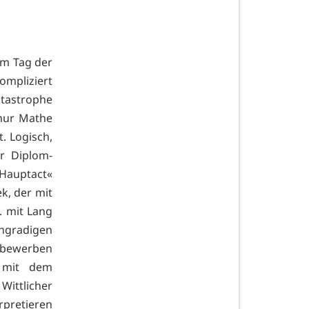
am Tag der
ompliziert
tastrophe
 nur Mathe
t. Logisch,
r Diplom-
»Hauptact«
k, der mit
. mit Lang
chgradigen
bewerben
 mit dem
ittlicher
rpretieren