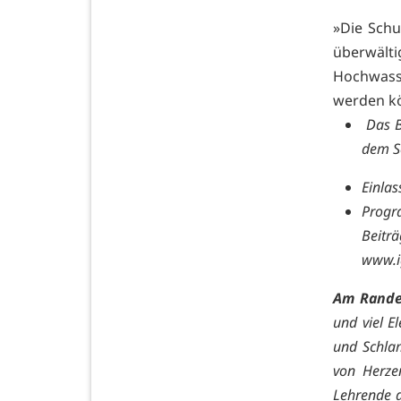
»Die Schu
überwä
Hochwasse
werden k
Das Be
dem Sc
Einlas
Progr
Beitr
www.i
Am Rande
und viel E
und Schla
von Herze
Lehrende a