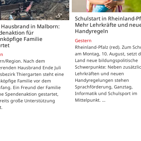
Schulstart in Rheinland-Pf
Mehr Lehrkräfte und neu
 Hausbrand in Malborn:
Handyregeln
denaktion für
nköpfige Familie
Gestern
rtet
Rheinland-Pfalz (red). Zum Sch
am Montag, 10. August, setzt 
rn
Land neue bildungspolitische
rn/Region. Nach dem
Schwerpunkte: Neben zusätzli
erenden Hausbrand Ende Juli
Lehrkräften und neuen
sbezirk Thiergarten steht eine
Handyregelungen stehen
köpfige Familie vor dem
Sprachförderung, Ganztag,
ang. Ein Freund der Familie
Informatik und Schulsport im
ne Spendenaktion gestartet,
Mittelpunkt. …
reits große Unterstützung
t.