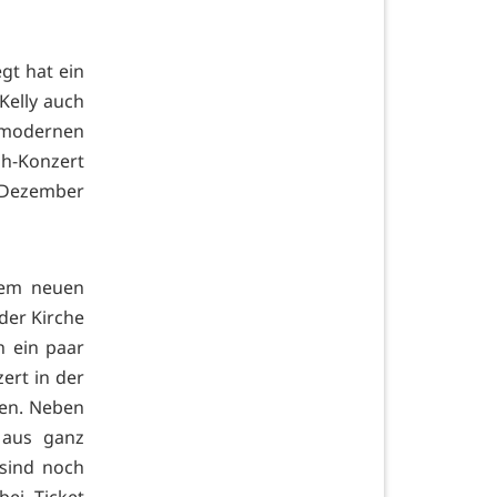
gt hat ein
 Kelly auch
r modernen
ah-Konzert
 Dezember
dem neuen
der Kirche
h ein paar
zert in der
ffen. Neben
 aus ganz
 sind noch
bei Ticket