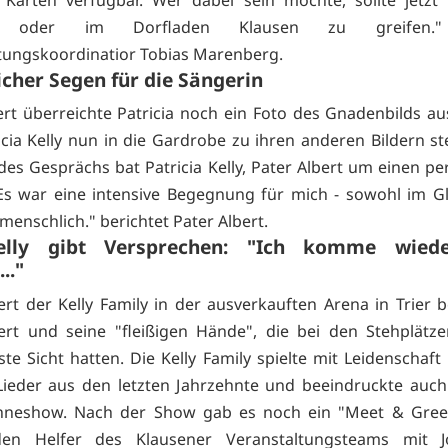
al oder im Dorfladen Klausen zu greifen." 
tungskoordinatior Tobias Marenberg.
icher Segen für die Sängerin
ert überreichte Patricia noch ein Foto des Gnadenbilds au
icia Kelly nun in die Gardrobe zu ihren anderen Bildern ste
es Gesprächs bat Patricia Kelly, Pater Albert um einen pe
Es war eine intensive Begegnung für mich - sowohl im G
menschlich." berichtet Pater Albert.
elly gibt Versprechen: "Ich komme wied
.."
rt der Kelly Family in der ausverkauften Arena in Trier b
ert und seine "fleißigen Hände", die bei den Stehplätz
te Sicht hatten. Die Kelly Family spielte mit Leidenschaft
ieder aus den letzten Jahrzehnte und beeindruckte auch
ühneshow. Nach der Show gab es noch ein "Meet & Greet"
en Helfer des Klausener Veranstaltungsteams mit Jo