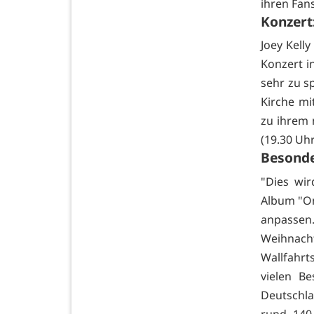
ihren Fan
Konzert:
Joey Kell
Konzert in
sehr zu s
Kirche mi
zu ihrem
(19.30 Uhr
Besonde
"Dies wi
Album "On
anpassen.
Weihnachts
Wallfahrts
vielen B
Deutschla
rund 140 