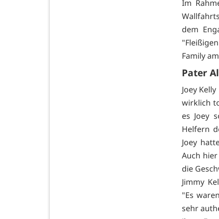
Im Rahmen
Wallfahr
dem Enga
"Fleißig
Family am 
Pater Al
Joey Kelly
wirklich 
es Joey 
Helfern d
Joey hatt
Auch hier 
die Gesch
Jimmy Kel
"Es waren
sehr auth