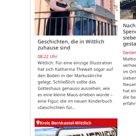
Nach
Spen
siebe
Geschichten, die in Wittlich
gesta
zuhause sind
Geste
08:22 Uhr
Malbo
Wittlich. Für eine einzige Illustration
verhe
hat sich Katharina Thewalt sogar auf
im Ort
den Boden in der Markuskirche
sieben
gelegt. Schließlich sollte das
Neuanf
Gotteshaus genauso aussehen, wie
hat ei
es eine kleine Maus erleben würde –
die be
eine Figur, die im neuen Kinderbuch
erfähr
»Geschichten für…
Kreis Bernkastel-Wittlich