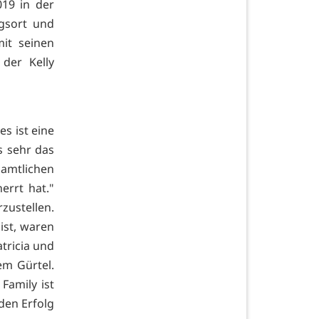
019 in der
gsort und
it seinen
der Kelly
es ist eine
s sehr das
amtlichen
errt hat."
zustellen.
 ist, waren
tricia und
em Gürtel.
Family ist
den Erfolg