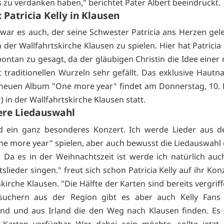
s zu verdanken haben," berichtet Pater Albert beeindruckt.
 Patricia Kelly in Klausen
y war es auch, der seine Schwester Patricia ans Herzen gele
 der Wallfahrtskirche Klausen zu spielen. Hier hat Patricia
pontan zu gesagt, da der gläubigen Christin die Idee eine
t traditionellen Wurzeln sehr gefällt. Das exklusive Hautn
 neuen Album "One more year" findet am Donnerstag, 10.
) in der Wallfahrtskirche Klausen statt.
re Liedauswahl
rd ein ganz besonderes Konzert. Ich werde Lieder aus 
e more year" spielen, aber auch bewusst die Liedauswahl 
 Da es in der Weihnachtszeit ist werde ich natürlich auc
lieder singen." freut sich schon Patricia Kelly auf ihr Kon
kirche Klausen. "Die Hälfte der Karten sind bereits vergri
esuchern aus der Region gibt es aber auch Kelly Fans
nd und aus Irland die den Weg nach Klausen finden. Es
Karten verfügbar. Wer dabei sein möchte, sollte jetzt 