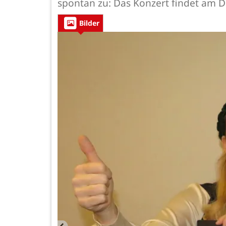
spontan zu: Das Konzert findet am Do
Bilder