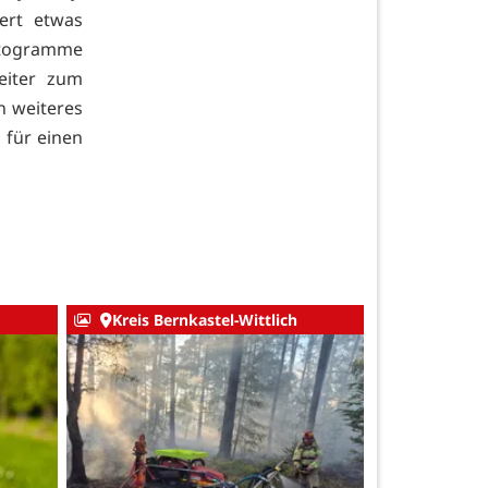
ert etwas
Autogramme
eiter zum
n weiteres
 für einen
Kreis Bernkastel-Wittlich