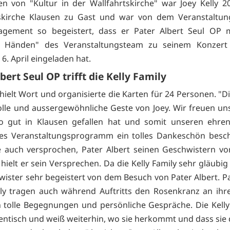
 von "Kultur in der Wallfahrtskirche" war Joey Kelly 2
tskirche Klausen zu Gast und war von dem Veranstaltun
gement so begeistert, dass er Pater Albert Seul OP m
en Händen" des Veranstaltungsteam zu seinem Konzert 
6. April eingeladen hat.
bert Seul OP trifft die Kelly Family
 hielt Wort und organisierte die Karten für 24 Personen. "Di
tolle und aussergewöhnliche Geste von Joey. Wir freuen un
so gut in Klausen gefallen hat und somit unseren ehren
es Veranstaltungsprogramm ein tolles Dankeschön besch
e auch versprochen, Pater Albert seinen Geschwistern vor
hielt er sein Versprechen. Da die Kelly Family sehr gläubig
wister sehr begeistert von dem Besuch von Pater Albert. Pa
ly tragen auch während Auftritts den Rosenkranz an ihr
 tolle Begegnungen und persönliche Gespräche. Die Kelly 
entisch und weiß weiterhin, wo sie herkommt und dass sie 