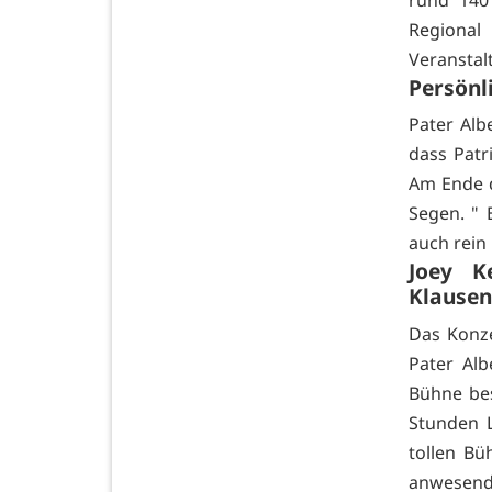
Region
Veranstal
Persönl
Pater Alb
dass Patr
Am Ende d
Segen. " 
auch rein 
Joey K
Klausen.
Das Konze
Pater Alb
Bühne bes
Stunden L
tollen B
anwesend