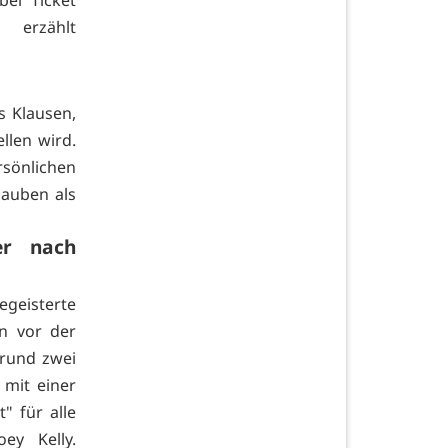
erzählt
s Klausen,
llen wird.
rsönlichen
lauben als
er nach
egeisterte
en vor der
 rund zwei
 mit einer
 für alle
ey Kelly.