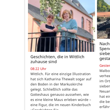
Nach
Spen
siebe
Geschichten, die in Wittlich
gesta
zuhause sind
Geste
08:22 Uhr
Malbo
Wittlich. Für eine einzige Illustration
verhe
hat sich Katharina Thewalt sogar auf
im Ort
den Boden in der Markuskirche
sieben
gelegt. Schließlich sollte das
Neuanf
Gotteshaus genauso aussehen, wie
hat ei
es eine kleine Maus erleben würde –
die be
eine Figur, die im neuen Kinderbuch
erfähr
»Geschichten für…