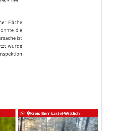
entur Siko
iner Fläche
konnte die
rsache ist
etzt wurde
inspektion
Kreis Bernkastel-Wittlich