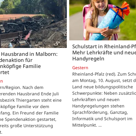
Schulstart in Rheinland-Pf
Mehr Lehrkräfte und neu
 Hausbrand in Malborn:
Handyregeln
denaktion für
nköpfige Familie
Gestern
rtet
Rheinland-Pfalz (red). Zum Sch
am Montag, 10. August, setzt 
rn
Land neue bildungspolitische
rn/Region. Nach dem
Schwerpunkte: Neben zusätzli
erenden Hausbrand Ende Juli
Lehrkräften und neuen
sbezirk Thiergarten steht eine
Handyregelungen stehen
köpfige Familie vor dem
Sprachförderung, Ganztag,
ang. Ein Freund der Familie
Informatik und Schulsport im
ne Spendenaktion gestartet,
Mittelpunkt. …
reits große Unterstützung
t.