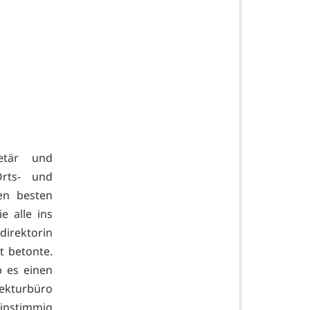
retär und
Orts- und
en besten
e alle ins
irektorin
t betonte.
 es einen
ekturbüro
einstimmig