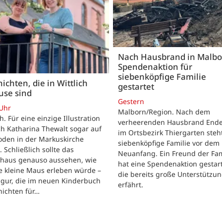
Nach Hausbrand in Malbo
Spendenaktion für
siebenköpfige Familie
ichten, die in Wittlich
gestartet
use sind
Gestern
 Uhr
Malborn/Region. Nach dem
ch. Für eine einzige Illustration
verheerenden Hausbrand Ende 
ch Katharina Thewalt sogar auf
im Ortsbezirk Thiergarten steh
oden in der Markuskirche
siebenköpfige Familie vor dem
. Schließlich sollte das
Neuanfang. Ein Freund der Fam
shaus genauso aussehen, wie
hat eine Spendenaktion gestart
e kleine Maus erleben würde –
die bereits große Unterstützu
igur, die im neuen Kinderbuch
erfährt.
hichten für…