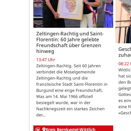
Zeltingen-Rachtig und Saint-
Florentin: 60 Jahre gelebte
Freundschaft über Grenzen
Gesch
hinweg
zuha
13:47 Uhr
08:22
Zeltingen-Rachtig. Seit 60 Jahren
Wittli
verbindet die Moselgemeinde
hat si
Zeltingen-Rachtig und die
den B
französische Stadt Saint-Florentin in
gelegt
Burgund eine enge Freundschaft.
Gotte
Was am 14. Mai 1966 offiziell
es ein
besiegelt wurde, war in der
eine F
Nachkriegszeit ein starkes Zeichen
»Gesc
der…
Kreis Bernkastel-Wittlich