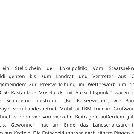
in Stelldichein der Lokalpolitik: Vom Staatssek
ialdirigenten bis zum Landrat und Vertreter aus 
gemeinden: Zur Preisverleihung im Wettbewerb um d
 50 Rastanlage Moselblick mit Aussichtspunkt“ waren si
us Schorlemer geströmt. „Bei Kaiserwetter“, wie Baud
Bayer vom Landesbetrieb Mobilität LBM Trier im Grußwor
chnet wurden vier von vierzehn Beiträgen; außerdem gab
eis. Gewonnen hat am Ende das Landschaftsarchit
m aus Krefeld. Die Entscheidung war nach zähem Ringen 