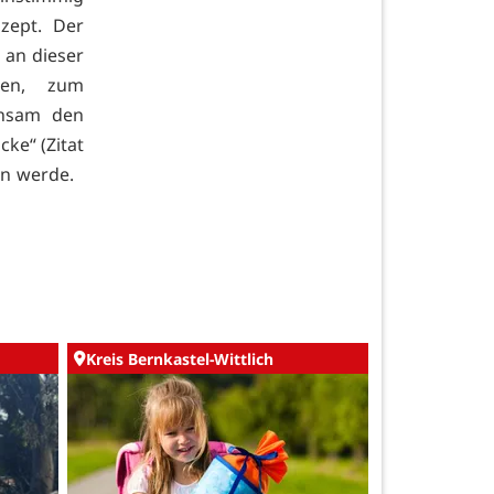
nzept. Der
 an dieser
den, zum
insam den
ke“ (Zitat
ben werde.
Kreis Bernkastel-Wittlich