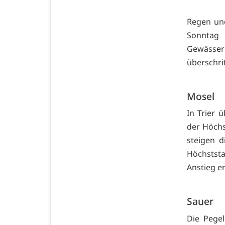
Regen un
Sonntag 
Gewässer
überschrit
Mosel
In Trier 
der Höchs
steigen 
Höchstst
Anstieg e
Sauer
Die Pegel