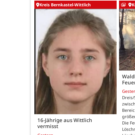
Kreis Bernkastel-Wittlich
K
Waldb
Feue
Geste
Dreis/
zwisch
Bereic
größe
16-Jährige aus Wittlich
Die F
vermisst
Lösch