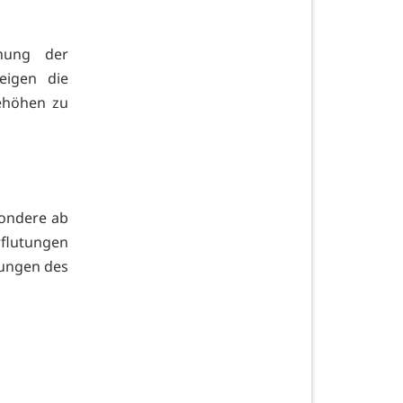
nung der
eigen die
ehöhen zu
sondere ab
rflutungen
nungen des