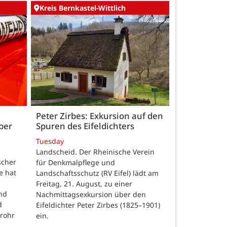
Kreis Bernkastel-Wittlich
Peter Zirbes: Exkursion auf den
ber
Spuren des Eifeldichters
Tuesday
Landscheid. Der Rheinische Verein
scher
für Denkmalpflege und
e hat
Landschaftsschutz (RV Eifel) lädt am
Freitag, 21. August, zu einer
nd
Nachmittagsexkursion über den
d
Eifeldichter Peter Zirbes (1825–1901)
rohr
ein.