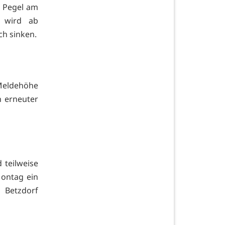
r Pegel am
 wird ab
ch sinken.
Meldehöhe
n erneuter
 teilweise
Montag ein
 Betzdorf