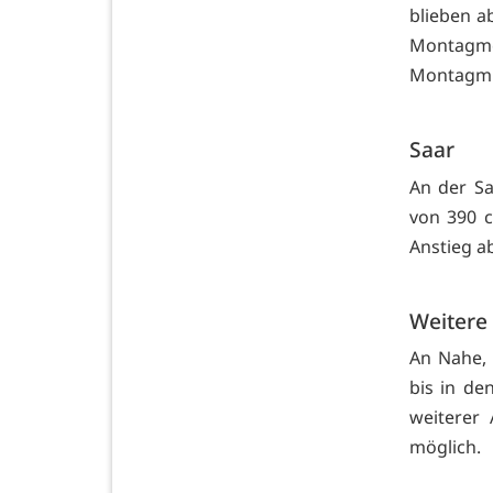
blieben a
Montagm
Montagmit
Saar
An der S
von 390 c
Anstieg a
Weitere
An Nahe, 
bis in de
weiterer
möglich.