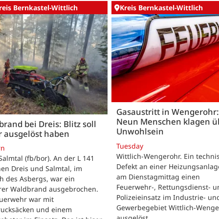
reis Bernkastel-Wittlich
Kreis Bernkastel-Wittlich
Gasaustritt in Wengerohr:
Neun Menschen klagen ü
rand bei Dreis: Blitz soll
Unwohlsein
r ausgelöst haben
Tuesday
rn
Wittlich-Wengerohr. Ein techni
Salmtal (fb/bor). An der L 141
Defekt an einer Heizungsanlag
en Dreis und Salmtal, im
am Dienstagmittag einen
h des Asbergs, war ein
Feuerwehr-, Rettungsdienst- u
rer Waldbrand ausgebrochen.
Polizeieinsatz im Industrie- un
euerwehr war mit
Gewerbegebiet Wittlich-Wenge
rucksäcken und einem
ausgelöst.