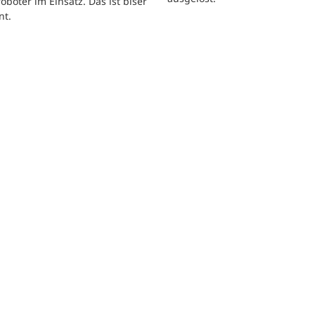
oboter im Einsatz. Das ist biser
nt.