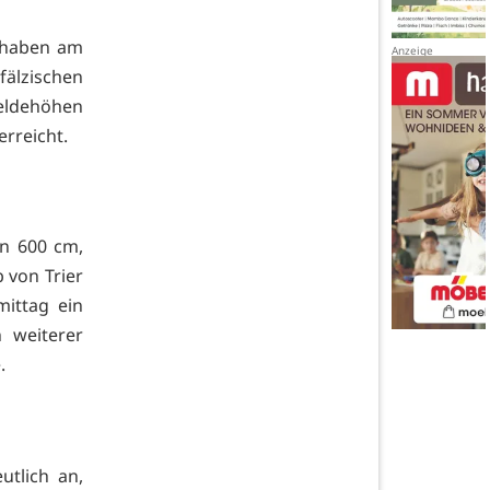
 haben am
älzischen
eldehöhen
erreicht.
on 600 cm,
 von Trier
ittag ein
 weiterer
.
utlich an,