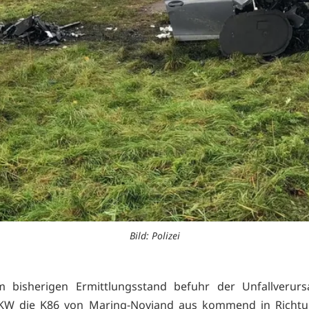
Bild: Polizei
 bisherigen Ermittlungsstand befuhr der Unfallverurs
KW die K86 von Maring-Noviand aus kommend in Richt