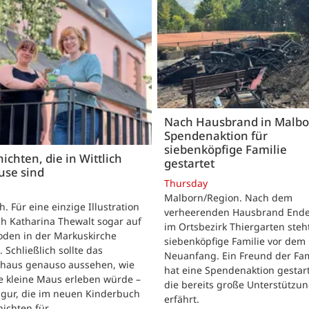
Nach Hausbrand in Malbo
Spendenaktion für
siebenköpfige Familie
ichten, die in Wittlich
gestartet
use sind
Thursday
Malborn/Region. Nach dem
ch. Für eine einzige Illustration
verheerenden Hausbrand Ende 
ch Katharina Thewalt sogar auf
im Ortsbezirk Thiergarten steh
oden in der Markuskirche
siebenköpfige Familie vor dem
. Schließlich sollte das
Neuanfang. Ein Freund der Fam
shaus genauso aussehen, wie
hat eine Spendenaktion gestart
e kleine Maus erleben würde –
die bereits große Unterstützu
igur, die im neuen Kinderbuch
erfährt.
hichten für…