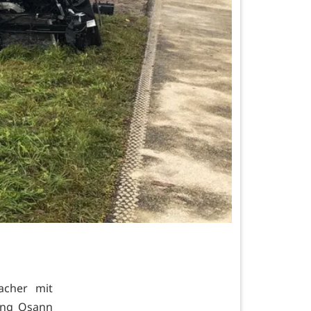
acher mit
ung Osann