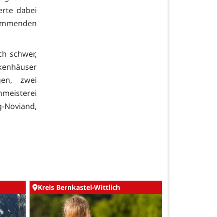
erte dabei
kommenden
ch schwer,
kenhäuser
en, zwei
nmeisterei
g-Noviand,
Kreis Bernkastel-Wittlich