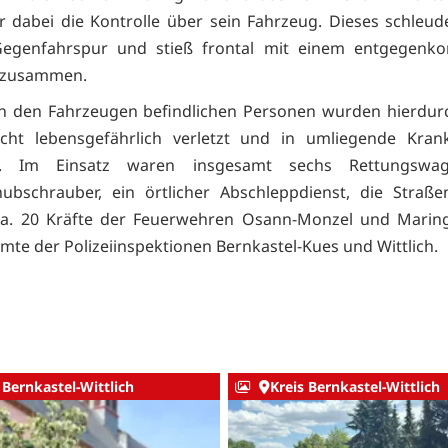
r dabei die Kontrolle über sein Fahrzeug. Dieses schleud
Gegenfahrspur und stieß frontal mit einem entgegen
 zusammen.
 in den Fahrzeugen befindlichen Personen wurden hierdur
icht lebensgefährlich verletzt und in umliegende Kran
ht. Im Einsatz waren insgesamt sechs Rettungswag
ubschrauber, ein örtlicher Abschleppdienst, die Straße
 ca. 20 Kräfte der Feuerwehren Osann-Monzel und Marin
mte der Polizeiinspektionen Bernkastel-Kues und Wittlich.
 Bernkastel-Wittlich
Kreis Bernkastel-Wittlich