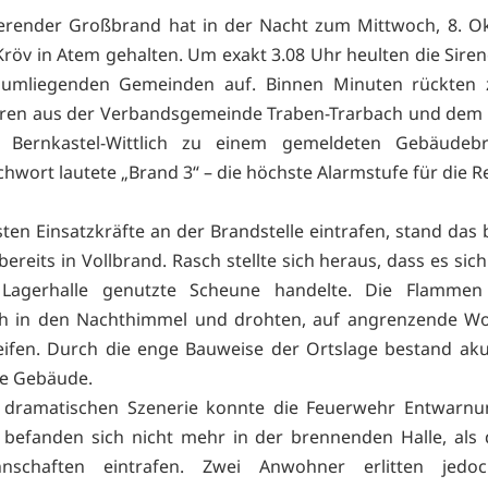
erender Großbrand hat in der Nacht zum Mittwoch, 8. Ok
Kröv in Atem gehalten. Um exakt 3.08 Uhr heulten die Siren
umliegenden Gemeinden auf. Binnen Minuten rückten z
ren aus der Verbandsgemeinde Traben-Trarbach und dem
s Bernkastel-Wittlich zu einem gemeldeten Gebäudeb
chwort lautete „Brand 3“ – die höchste Alarmstufe für die R
sten Einsatzkräfte an der Brandstelle eintrafen, stand das
ereits in Vollbrand. Rasch stellte sich heraus, dass es sic
 Lagerhalle genutzte Scheune handelte. Die Flammen
h in den Nachthimmel und drohten, auf angrenzende W
ifen. Durch die enge Bauweise der Ortslage bestand ak
re Gebäude.
r dramatischen Szenerie konnte die Feuerwehr Entwarnu
befanden sich nicht mehr in der brennenden Halle, als 
nschaften eintrafen. Zwei Anwohner erlitten jedoc