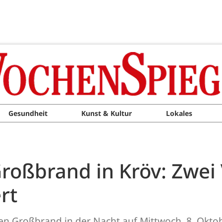
Gesundheit
Kunst & Kultur
Lokales
oßbrand in Kröv: Zwei V
rt
n Großbrand in der Nacht auf Mittwoch, 8. Oktob