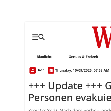
Blaulicht
Genuss & Freizeit
bor
Thursday, 10/09/2025, 07:53 AM
+++ Update +++ Gr
Personen evakuie
Kröv (ks/red). Nach dem verheerende