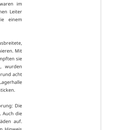
 waren im
hen Leiter
ie einem
sbreitete,
ieren. Mit
mpften sie
n, wurden
 rund acht
agerhalle
ticken.
rung: Die
. Auch die
äden auf.
m Hinweis