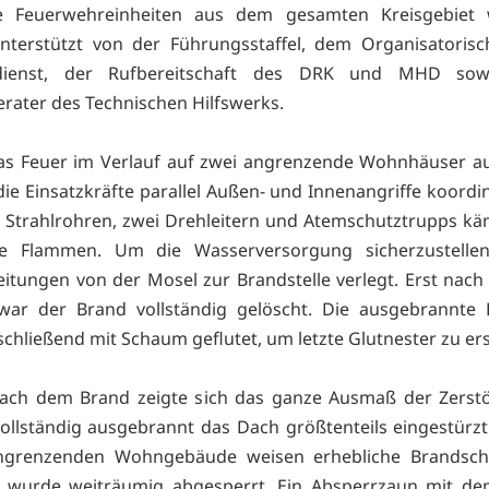
he Feuerwehreinheiten aus dem gesamten Kreisgebiet
unterstützt von der Führungsstaffel, dem Organisatorisc
sdienst, der Rufbereitschaft des DRK und MHD sow
rater des Technischen Hilfswerks.
as Feuer im Verlauf auf zwei angrenzende Wohnhäuser au
ie Einsatzkräfte parallel Außen- und Innenangriffe koordin
Strahlrohren, zwei Drehleitern und Atemschutztrupps kä
e Flammen. Um die Wasserversorgung sicherzustelle
eitungen von der Mosel zur Brandstelle verlegt. Erst nach
war der Brand vollständig gelöscht. Die ausgebrannte L
chließend mit Schaum geflutet, um letzte Glutnester zu ers
ach dem Brand zeigte sich das ganze Ausmaß der Zerstö
 vollständig ausgebrannt das Dach größtenteils eingestürzt
ngrenzenden Wohngebäude weisen erhebliche Brandsch
l wurde weiträumig abgesperrt. Ein Absperrzaun mit de