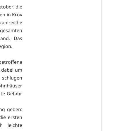
tober, die
en in Kröv
ahlreiche
 gesamten
rand. Das
egion.
 betroffene
h dabei um
 schlugen
ohnhäuser
ute Gefahr
ng geben:
die ersten
h leichte