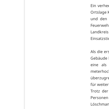
Ein verhe
Ortslage 
und den 
Feuerweh
Landkrei
Einsatzsti
Als die er
Gebäude b
eine als
meterhoc
überzugre
für weite
Trotz de
Personen 
Löschman