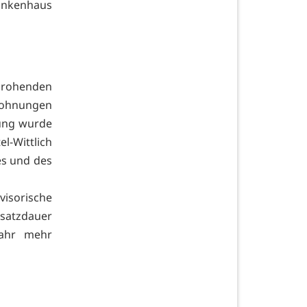
ankenhaus
ohenden
wohnungen
uung wurde
l-Wittlich
es und des
isorische
nsatzdauer
fahr mehr