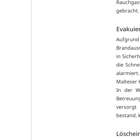
Rauchgas
gebracht.
Evakuie
Aufgru
Brandaus
in Sicher
die Schne
alarmiert
Malteser 
In der W
Betreuung
versorgt
bestand, 
Löschei