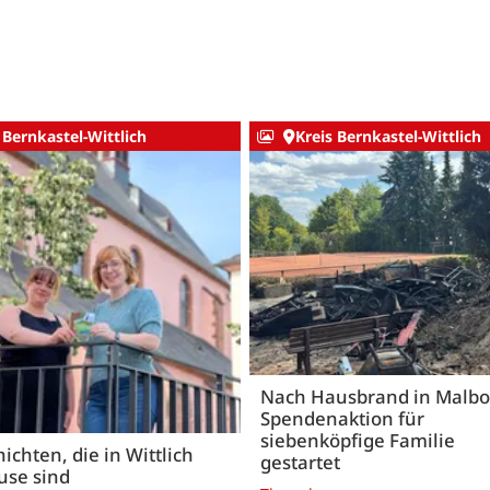
 Bernkastel-Wittlich
Kreis Bernkastel-Wittlich
Nach Hausbrand in Malbo
Spendenaktion für
siebenköpfige Familie
ichten, die in Wittlich
gestartet
use sind