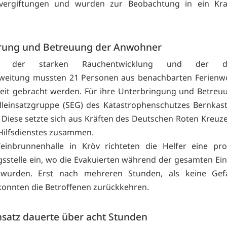
vergiftungen und wurden zur Beobachtung in ein Kr
rung und Betreuung der Anwohner
nd der starken Rauchentwicklung und der dr
weitung mussten 21 Personen aus benachbarten Ferien
heit gebracht werden. Für ihre Unterbringung und Betre
lleinsatzgruppe (SEG) des Katastrophenschutzes Bernkaste
. Diese setzte sich aus Kräften des Deutschen Roten Kreuz
Hilfsdienstes zusammen.
einbrunnenhalle in Kröv richteten die Helfer eine prov
sstelle ein, wo die Evakuierten während der gesamten Ei
 wurden. Erst nach mehreren Stunden, als keine Ge
konnten die Betroffenen zurückkehren.
nsatz dauerte über acht Stunden