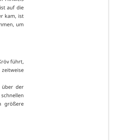
st auf die
r kam, ist
nommen, um
röv führt,
 zeitweise
 über der
schnellen
h größere