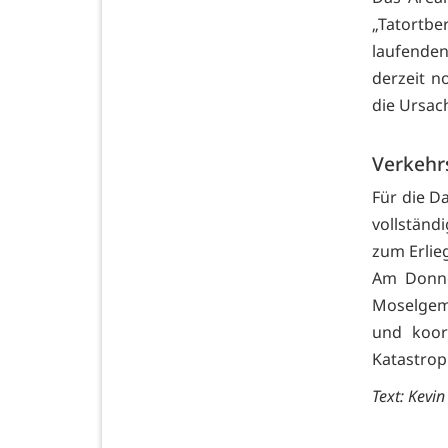
„Tatortbe
laufenden
derzeit n
die Ursac
Verkehr
Für die D
vollständ
zum Erlie
Am Donne
Moselgem
und koor
Katastrop
Text: Kevin