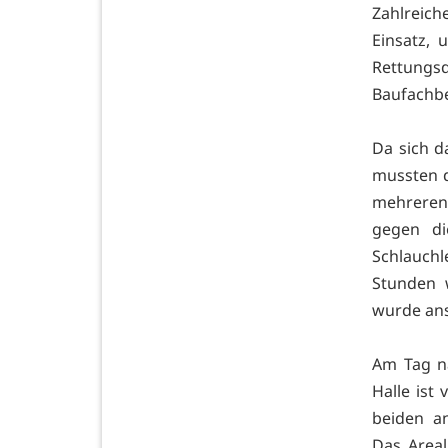
Zahlreic
Einsatz, 
Rettung
Baufachbe
Da sich d
mussten d
mehreren 
gegen di
Schlauchl
Stunden 
wurde ans
Am Tag n
Halle ist
beiden a
Das Area