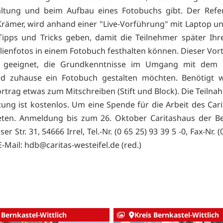
altung und beim Aufbau eines Fotobuchs gibt. Der Refer
rämer, wird anhand einer "Live-Vorführung" mit Laptop u
Tipps und Tricks geben, damit die Teilnehmer später Ihr
lienfotos in einem Fotobuch festhalten können. Dieser Vortr
 geeignet, die Grundkenntnisse im Umgang mit dem
d zuhause ein Fotobuch gestalten möchten. Benötigt 
rtrag etwas zum Mitschreiben (Stift und Block). Die Teilna
tung ist kostenlos. Um eine Spende für die Arbeit des Car
eten. Anmeldung bis zum 26. Oktober Caritashaus der B
er Str. 31, 54666 Irrel, Tel.-Nr. (0 65 25) 93 39 5 -0, Fax-Nr. (
E-Mail: hdb@caritas-westeifel.de (red.)
 Bernkastel-Wittlich
Kreis Bernkastel-Wittlich