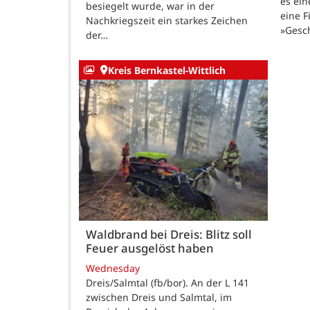
es ein
besiegelt wurde, war in der
eine F
Nachkriegszeit ein starkes Zeichen
»Gesc
der…
Kreis Bernkastel-Wittlich
Waldbrand bei Dreis: Blitz soll
Feuer ausgelöst haben
Wednesday
Dreis/Salmtal (fb/bor). An der L 141
zwischen Dreis und Salmtal, im