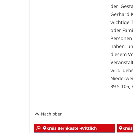
der Gest
Gerhard K
wichtige 
oder Fami
Personen
haben un
diesem Vo
Veranstal
wird geb
Niederweis
39 5-105, 
Nach oben
Kreis Bernkastel-Wittlich
Kreis