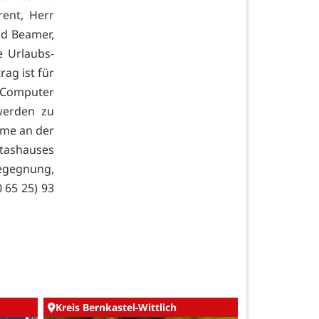
ent, Herr
nd Beamer,
e Urlaubs-
ag ist für
 Computer
werden zu
hme an der
itashauses
egegnung,
0 65 25) 93
Kreis Bernkastel-Wittlich