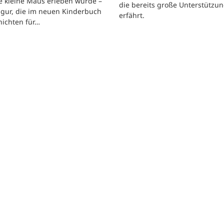
e kleine Maus erleben würde –
die bereits große Unterstützu
igur, die im neuen Kinderbuch
erfährt.
hichten für…