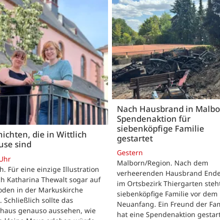
Nach Hausbrand in Malbo
Spendenaktion für
siebenköpfige Familie
ichten, die in Wittlich
gestartet
use sind
Gestern
 Uhr
Malborn/Region. Nach dem
ch. Für eine einzige Illustration
verheerenden Hausbrand Ende 
ch Katharina Thewalt sogar auf
im Ortsbezirk Thiergarten steh
oden in der Markuskirche
siebenköpfige Familie vor dem
. Schließlich sollte das
Neuanfang. Ein Freund der Fam
shaus genauso aussehen, wie
hat eine Spendenaktion gestart