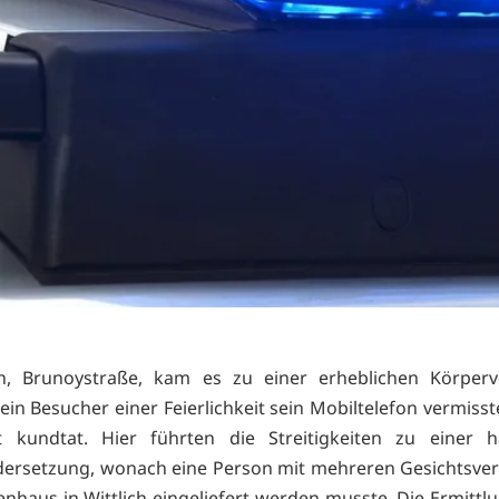
ch, Brunoystraße, kam es zu einer erheblichen Körperv
in Besucher einer Feierlichkeit sein Mobiltelefon vermisst
t kundtat. Hier führten die Streitigkeiten zu einer h
ersetzung, wonach eine Person mit mehreren Gesichtsve
enhaus in Wittlich eingeliefert werden musste. Die Ermitt