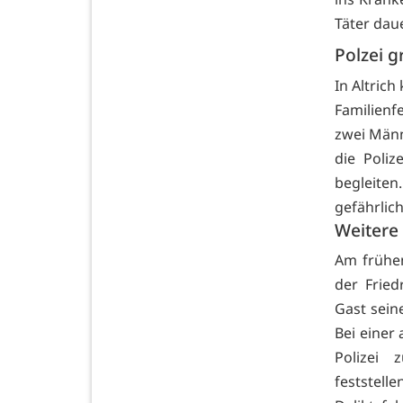
Täter dau
Polzei gr
In Altric
Familienf
zwei Männ
die Poliz
begleite
gefährlic
Weitere 
Am frühen
der Fried
Gast seine
Bei einer
Polizei
feststell