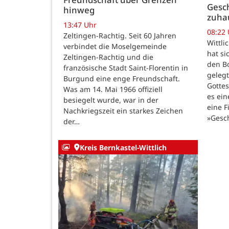
Gesch
hinweg
zuha
13:47 Uhr
08:22
Zeltingen-Rachtig. Seit 60 Jahren
Wittli
verbindet die Moselgemeinde
hat si
Zeltingen-Rachtig und die
den B
französische Stadt Saint-Florentin in
gelegt
Burgund eine enge Freundschaft.
Gotte
Was am 14. Mai 1966 offiziell
es ein
besiegelt wurde, war in der
eine F
Nachkriegszeit ein starkes Zeichen
»Gesc
der…
Kreis Bernkastel-Wittlich