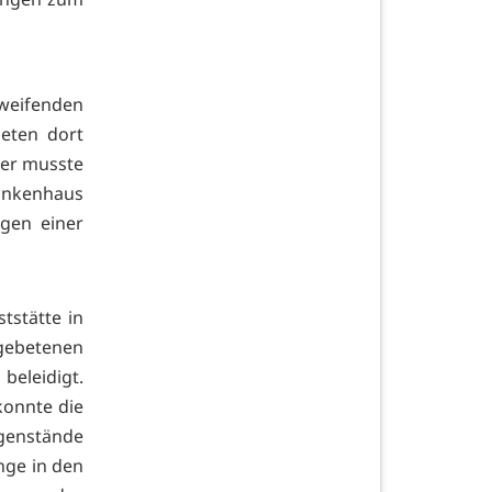
hweifenden
ieten dort
ier musste
rankenhaus
gen einer
tstätte in
ngebetenen
 beleidigt.
konnte die
enstände
nge in den