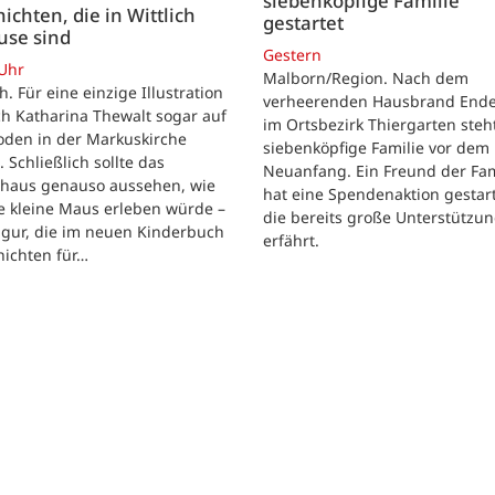
siebenköpfige Familie
ichten, die in Wittlich
gestartet
use sind
Gestern
 Uhr
Malborn/Region. Nach dem
ch. Für eine einzige Illustration
verheerenden Hausbrand Ende 
ch Katharina Thewalt sogar auf
im Ortsbezirk Thiergarten steh
oden in der Markuskirche
siebenköpfige Familie vor dem
. Schließlich sollte das
Neuanfang. Ein Freund der Fam
shaus genauso aussehen, wie
hat eine Spendenaktion gestart
e kleine Maus erleben würde –
die bereits große Unterstützu
igur, die im neuen Kinderbuch
erfährt.
hichten für…