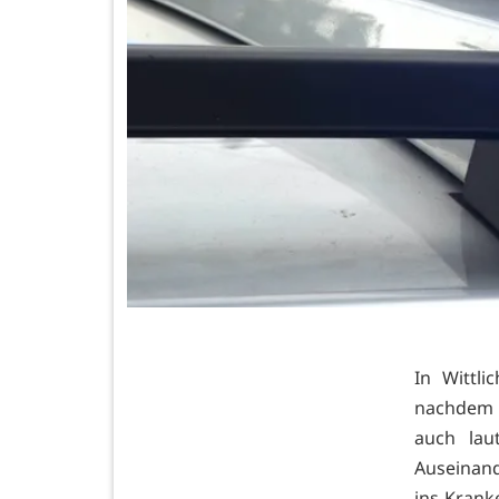
In Wittli
nachdem e
auch lau
Auseinand
ins Krank