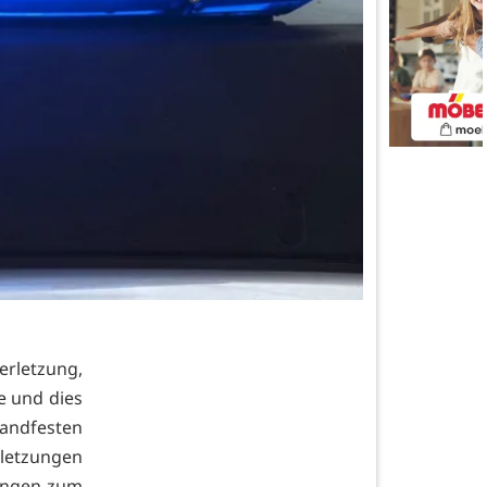
erletzung,
e und dies
andfesten
rletzungen
lungen zum