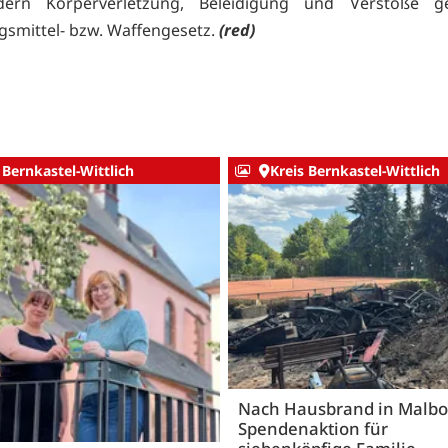
eldern Körperverletzung, Beleidigung und Verstöße 
smittel- bzw. Waffengesetz.
(red)
 Bernkastel-Wittlich
Kreis Bernkastel-Wittlich
Nach Hausbrand in Malbo
Spendenaktion für