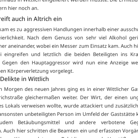
ern hier noch an.
eift auch in Altrich ein
h kam es zu aggressiven Handlungen innerhalb einer aussc
eierlichkeit. Nach dem Genuss von sehr viel Alkohol ger
er aneinander, wobei ein Messer zum Einsatz kam. Auch h
ei eingreifen und letztlich die beiden Beteiligten ins K
n. Gegen den Hauptaggressor wird nun eine Anzeige we
hen Körperverletzung vorgelegt.
Delikte in Wittlich
 Morgen des neuen Jahres ging es in einer Wittlicher Gas
richstraße gleichermaßen weiter. Der Wirt, der einen u
s Lokals verweisen wollte, wurde attackiert und zusätzlich
 ansonsten unbeteiligten Person im Umfeld der Gaststätte 
 zudem Betäubungsmittel und andere verbotene Geg
en. Auch hier schritten die Beamten ein und erfassten Vorgä