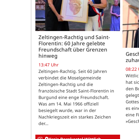
Zeltingen-Rachtig und Saint-
Florentin: 60 Jahre gelebte
Freundschaft über Grenzen
Gesch
hinweg
zuha
13:47 Uhr
08:22
Zeltingen-Rachtig. Seit 60 Jahren
Wittli
verbindet die Moselgemeinde
hat si
Zeltingen-Rachtig und die
den B
französische Stadt Saint-Florentin in
gelegt
Burgund eine enge Freundschaft.
Gotte
Was am 14. Mai 1966 offiziell
es ein
besiegelt wurde, war in der
eine F
Nachkriegszeit ein starkes Zeichen
»Gesc
der…