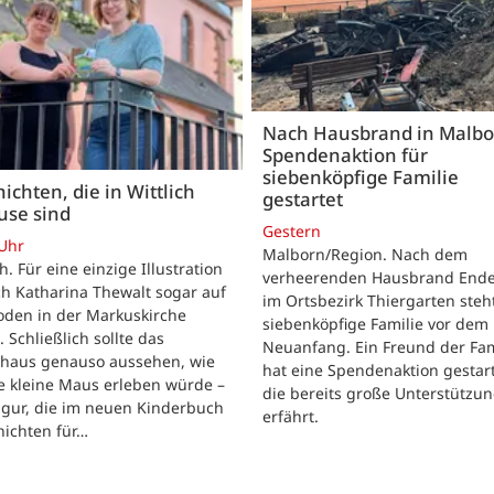
Nach Hausbrand in Malbo
Spendenaktion für
siebenköpfige Familie
ichten, die in Wittlich
gestartet
use sind
Gestern
 Uhr
Malborn/Region. Nach dem
ch. Für eine einzige Illustration
verheerenden Hausbrand Ende 
ch Katharina Thewalt sogar auf
im Ortsbezirk Thiergarten steh
oden in der Markuskirche
siebenköpfige Familie vor dem
. Schließlich sollte das
Neuanfang. Ein Freund der Fam
shaus genauso aussehen, wie
hat eine Spendenaktion gestart
e kleine Maus erleben würde –
die bereits große Unterstützu
igur, die im neuen Kinderbuch
erfährt.
hichten für…