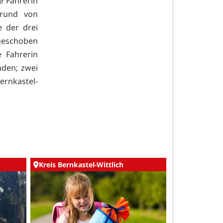
e Fahrerin
grund von
 der drei
 geschoben
 Fahrerin
aden; zwei
ernkastel-
Kreis Bernkastel-Wittlich