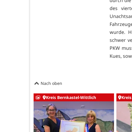
durch die
des vier
Unachtsa
Fahrzeuge
wurde. H
schwer ve
PKW musst
Kues, sow
Nach oben
Kreis Bernkastel-Wittlich
Kreis