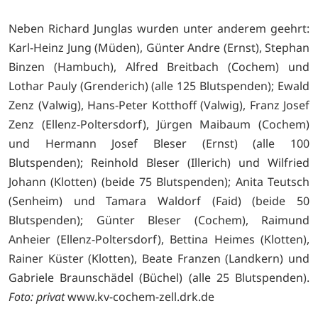
Neben Richard Junglas wurden unter anderem geehrt:
Karl-Heinz Jung (Müden), Günter Andre (Ernst), Stephan
Binzen (Hambuch), Alfred Breitbach (Cochem) und
Lothar Pauly (Grenderich) (alle 125 Blutspenden); Ewald
Zenz (Valwig), Hans-Peter Kotthoff (Valwig), Franz Josef
Zenz (Ellenz-Poltersdorf), Jürgen Maibaum (Cochem)
und Hermann Josef Bleser (Ernst) (alle 100
Blutspenden); Reinhold Bleser (Illerich) und Wilfried
Johann (Klotten) (beide 75 Blutspenden); Anita Teutsch
(Senheim) und Tamara Waldorf (Faid) (beide 50
Blutspenden); Günter Bleser (Cochem), Raimund
Anheier (Ellenz-Poltersdorf), Bettina Heimes (Klotten),
Rainer Küster (Klotten), Beate Franzen (Landkern) und
Gabriele Braunschädel (Büchel) (alle 25 Blutspenden).
Foto: privat
www.kv-cochem-zell.drk.de