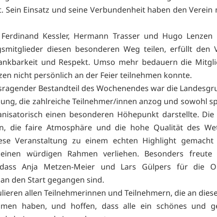
. Sein Einsatz und seine Verbundenheit haben den Verein 
 Ferdinand Kessler, Hermann Trasser und Hugo Lenzen 
mitglieder diesen besonderen Weg teilen, erfüllt den 
ankbarkeit und Respekt. Umso mehr bedauern die Mitglie
en nicht persönlich an der Feier teilnehmen konnte.
sragender Bestandteil des Wochenendes war die Landesgr
ung, die zahlreiche Teilnehmer/innen anzog und sowohl spo
nisatorisch einen besonderen Höhepunkt darstellte. Die
en, die faire Atmosphäre und die hohe Qualität des We
ese Veranstaltung zu einem echten Highlight gemach
 einen würdigen Rahmen verliehen. Besonders freute
 dass Anja Metzen-Meier und Lars Gülpers für die O
 an den Start gegangen sind.
ulieren allen Teilnehmerinnen und Teilnehmern, die an dies
mmen haben, und hoffen, dass alle ein schönes und g