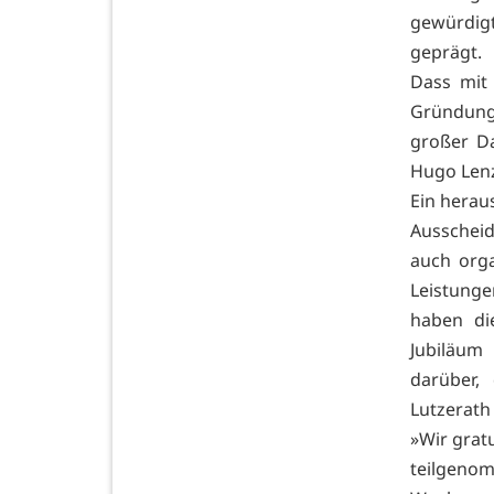
gewürdigt
geprägt.
Dass mit
Gründungs
großer D
Hugo Lenz
Ein herau
Ausscheid
auch orga
Leistung
haben di
Jubiläum
darüber,
Lutzerath
»Wir grat
teilgeno