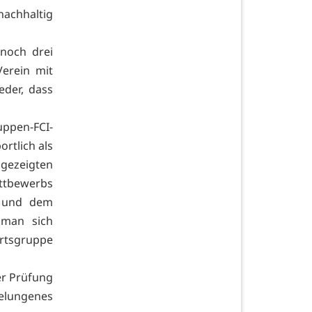
nachhaltig
noch drei
Verein mit
der, dass
uppen-FCI-
rtlich als
 gezeigten
ttbewerbs
t und dem
 man sich
rtsgruppe
er Prüfung
elungenes