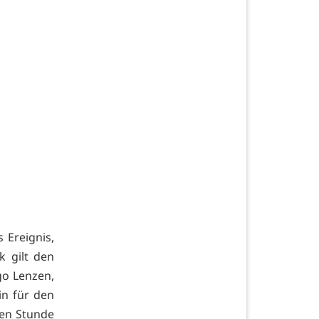
 Ereignis,
k gilt den
go Lenzen,
n für den
ten Stunde