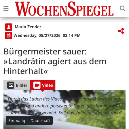
Mario Zender
Wednesday, 05/27/2026, 02:14 PM
Bürgermeister sauer:
»Landrätin agiert aus dem
Hinterhalt«
Bilder
Video
Durch das Laden des Videos von {{domain}} werden ggf.
Cookies und andere persistente Daten geschrieben und
zum Tracking verwendet. Soll das Video geladen werden?
Einmalig
Dauerhaft