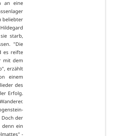
h an eine
ssenlager
 beliebter
 Hildegard
sie starb,
ssen. "Die
es reifte
er mit dem
", erzählt
von einem
lieder des
ler Erfolg.
 Wanderer.
ogenstein-
. Doch der
, denn ein
lmattes" -