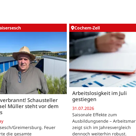
aisersesch
Cochem-Zell
Arbeitslosigkeit im Juli
gestiegen
 verbrannt! Schausteller
el Müller steht vor dem
31.07.2026
s
Saisonale Effekte zum
Ausbildungsende – Arbeitsmar
ay
zeigt sich im Jahresvergleich
rsesch/Greimersburg. Feuer
dennoch weiterhin robust.
rte die gesamte