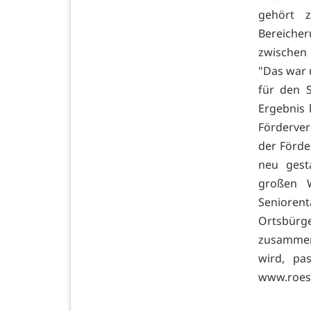
gehört 
Bereicher
zwischen
"Das war u
für den S
Ergebnis 
Fördervere
der Förde
neu gest
großen 
Seniore
Ortsbürg
zusammen
wird, pa
www.roes-