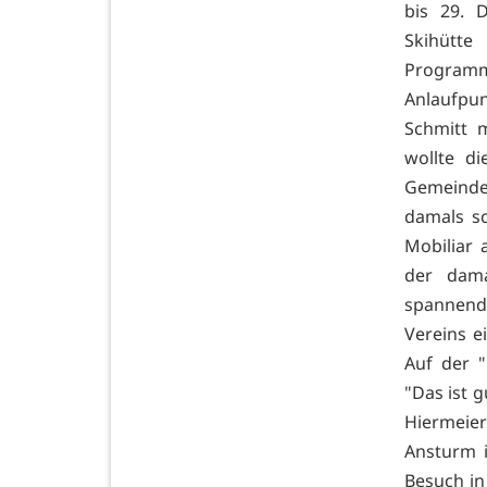
bis 29. 
Skihütte
Programm.
Anlaufpun
Schmitt m
wollte di
Gemeinde
damals sc
Mobiliar 
der dama
spannende
Vereins ei
Auf der "
"Das ist 
Hiermeier
Ansturm i
Besuch in