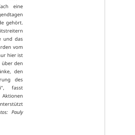
ach eine
ugendtagen
e gehört.
itstreitern
he und das
wurden vom
ur hier ist
, über den
änke, den
rung des
", fasst
 Aktionen
terstützt
tos: Pauly