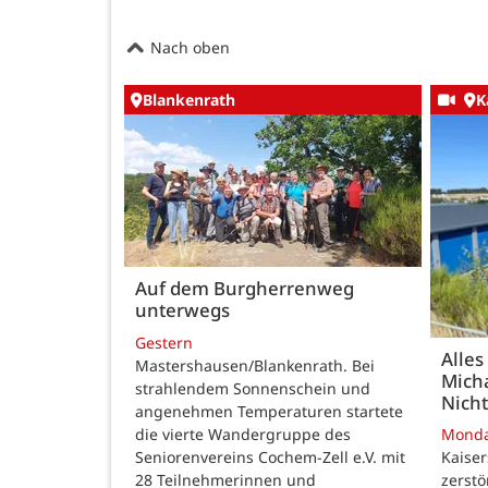
Nach oben
Blankenrath
K
Auf dem Burgherrenweg
unterwegs
Gestern
Alles
Mastershausen/Blankenrath. Bei
Micha
strahlendem Sonnenschein und
Nicht
angenehmen Temperaturen startete
die vierte Wandergruppe des
Mond
Seniorenvereins Cochem-Zell e.V. mit
Kaise
28 Teilnehmerinnen und
zerstö