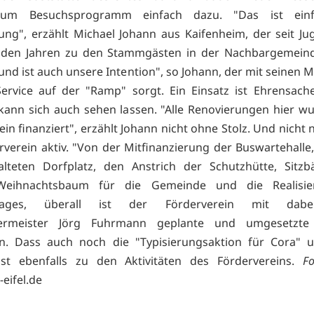
zum Besuchsprogramm einfach dazu. "Das ist einf
ung", erzählt Michael Johann aus Kaifenheim, der seit J
 den Jahren zu den Stammgästen in der Nachbargemeind
nd ist auch unsere Intention", so Johann, der mit seinen M
ervice auf der "Ramp" sorgt. Ein Einsatz ist Ehrensac
kann sich auch sehen lassen. "Alle Renovierungen hier 
in finanziert", erzählt Johann nicht ohne Stolz. Und nicht n
rverein aktiv. "Von der Mitfinanzierung der Buswartehalle
alteten Dorfplatz, den Anstrich der Schutzhütte, Sitzb
Weihnachtsbaum für die Gemeinde und die Realisie
ntages, überall ist der Förderverein mit dabei
ermeister Jörg Fuhrmann geplante und umgesetzte
. Dass auch noch die "Typisierungsaktion für Cora" un
sst ebenfalls zu den Aktivitäten des Fördervereins.
Fo
eifel.de