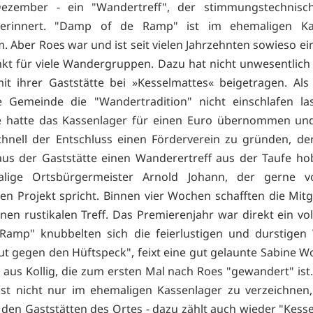
Dezember - ein "Wandertreff", der stimmungstechnisc
 erinnert. "Damp of de Ramp" ist im ehemaligen Ka
 Aber Roes war und ist seit vielen Jahrzehnten sowieso ein
kt für viele Wandergruppen. Dazu hat nicht unwesentlich
it ihrer Gaststätte bei »Kesselmattes« beigetragen. Als 
e Gemeinde die "Wandertradition" nicht einschlafen la
 hatte das Kassenlager für einen Euro übernommen und 
hnell der Entschluss einen Förderverein zu gründen, d
aus der Gaststätte einen Wanderertreff aus der Taufe hob
lige Ortsbürgermeister Arnold Johann, der gerne 
n Projekt spricht. Binnen vier Wochen schafften die Mitg
nen rustikalen Treff. Das Premierenjahr war direkt ein vol
Ramp" knubbelten sich die feierlustigen und durstigen
gut gegen den Hüftspeck", feixt eine gut gelaunte Sabine W
 aus Kollig, die zum ersten Mal nach Roes "gewandert" ist
st nicht nur im ehemaligen Kassenlager zu verzeichnen
 den Gaststätten des Ortes - dazu zählt auch wieder "Kesse