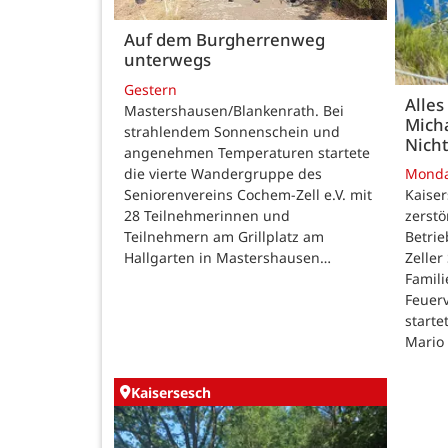
Auf dem Burgherrenweg
unterwegs
Gestern
Alles
Mastershausen/Blankenrath. Bei
Micha
strahlendem Sonnenschein und
Nicht
angenehmen Temperaturen startete
die vierte Wandergruppe des
Mond
Seniorenvereins Cochem-Zell e.V. mit
Kaise
28 Teilnehmerinnen und
zerstö
Teilnehmern am Grillplatz am
Betri
Hallgarten in Mastershausen…
Zeller
Famili
Feuer
starte
Mario
Kaisersesch