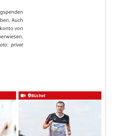
eugspenden
eben. Auch
lkonto von
berwiesen.
oto: privat
Büchel