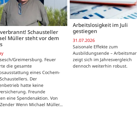
Arbeitslosigkeit im Juli
gestiegen
 verbrannt! Schausteller
el Müller steht vor dem
31.07.2026
s
Saisonale Effekte zum
Ausbildungsende – Arbeitsmar
ay
zeigt sich im Jahresvergleich
rsesch/Greimersburg. Feuer
dennoch weiterhin robust.
rte die gesamte
ebsausstattung eines Cochem-
 Schaustellers. Der
enbetrieb hatte keine
versicherung. Freunde
ten eine Spendenaktion. Von
 Zender Wenn Michael Müller…