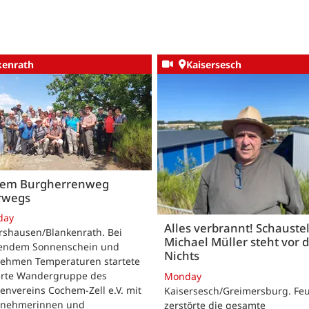
kenrath
Kaisersesch
dem Burgherrenweg
rwegs
day
Alles verbrannt! Schaustel
rshausen/Blankenrath. Bei
Michael Müller steht vor
lendem Sonnenschein und
Nichts
ehmen Temperaturen startete
ierte Wandergruppe des
Monday
envereins Cochem-Zell e.V. mit
Kaisersesch/Greimersburg. Fe
ilnehmerinnen und
zerstörte die gesamte