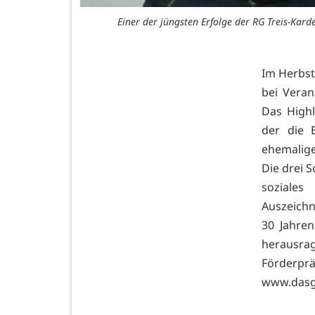
Einer der jüngsten Erfolge der RG Treis-Kar
Im Herbst
bei Veran
Das Highl
der die 
ehemalige
Die drei S
soziales
Auszeichn
30 Jahren
herausra
Förder
www.das