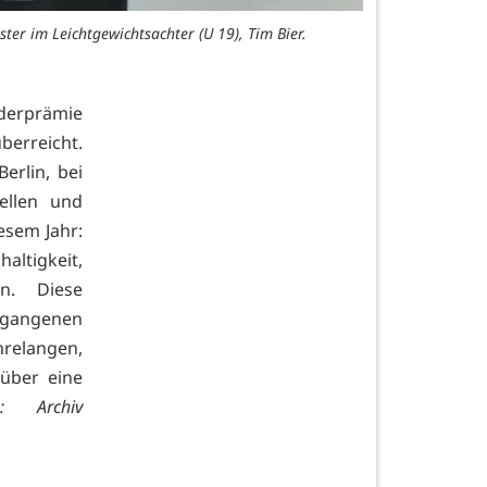
er im Leichtgewichtsachter (U 19), Tim Bier.
rderprämie
berreicht.
erlin, bei
ellen und
esem Jahr:
haltigkeit,
en. Diese
ergangenen
hrelangen,
über eine
o: Archiv