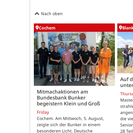
Nach oben
Cochem
Blan
Auf 
unte
Mitmachaktionen am
Thurs
Bundesbank Bunker
Maste
begeistern Klein und Groß
strah
Friday
angen
Cochem. Am Mittwoch, 5. August,
die v
zeigte sich der Bunker in einem
Senior
besonderen Licht. Deutsche
28 Te