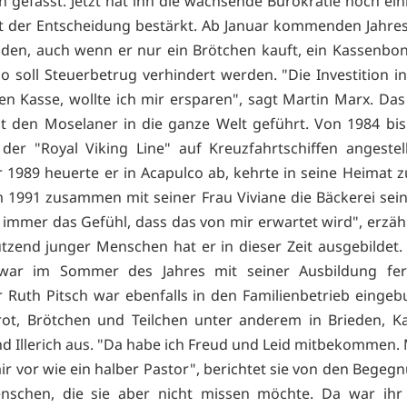
en gefasst. Jetzt hat ihn die wachsende Bürokratie noch ein
it der Entscheidung bestärkt. Ab Januar kommenden Jahre
den, auch wenn er nur ein Brötchen kauft, ein Kassenbo
o soll Steuerbetrug verhindert werden. "Die Investition i
en Kasse, wollte ich mir ersparen", sagt Martin Marx. Das
t den Moselaner in die ganze Welt geführt. Von 1984 bi
der "Royal Viking Line" auf Kreuzfahrtschiffen angestel
1989 heuerte er in Acapulco ab, kehrte in seine Heimat 
1991 zusammen mit seiner Frau Viviane die Bäckerei sein
e immer das Gefühl, dass das von mir erwartet wird", erzähl
utzend junger Menschen hat er in dieser Zeit ausgebildet. 
 war im Sommer des Jahres mit seiner Ausbildung fert
 Ruth Pitsch war ebenfalls in den Familienbetrieb eingeb
Brot, Brötchen und Teilchen unter anderem in Brieden, Kai
d Illerich aus. "Da habe ich Freud und Leid mitbekommen
ir vor wie ein halber Pastor", berichtet sie von den Begeg
enschen, die sie aber nicht missen möchte. Da war ihr