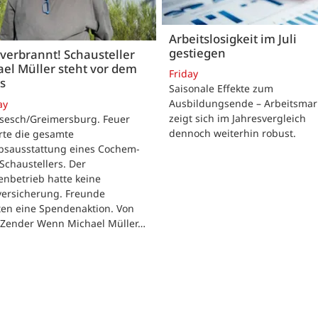
Arbeitslosigkeit im Juli
gestiegen
 verbrannt! Schausteller
el Müller steht vor dem
Friday
s
Saisonale Effekte zum
Ausbildungsende – Arbeitsmar
ay
zeigt sich im Jahresvergleich
rsesch/Greimersburg. Feuer
dennoch weiterhin robust.
rte die gesamte
ebsausstattung eines Cochem-
 Schaustellers. Der
enbetrieb hatte keine
versicherung. Freunde
ten eine Spendenaktion. Von
 Zender Wenn Michael Müller…