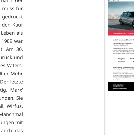
mal in der
s muss für
n gedruckt
n den Kauf
 Leben als
s 1989 war
lt. Am 30.
zurück und
es Vaters.
t er. Mehr
Der letzte
ig. Marx‘
unden. Sie
l, Wirfus,
. Manchmal
nungen mit
 auch das