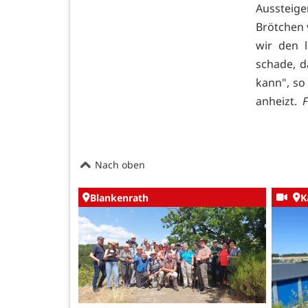
Aussteige
Brötchen 
wir den l
schade, d
kann", so
anheizt.
F
Nach oben
Blankenrath
K