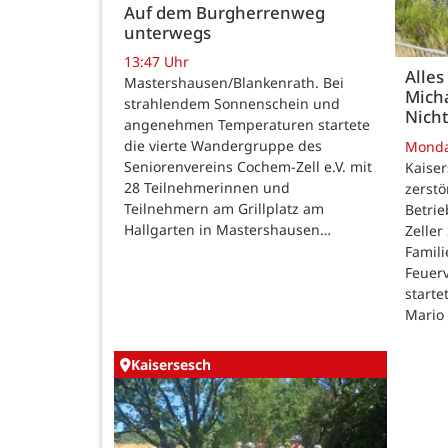
Auf dem Burgherrenweg
unterwegs
13:47 Uhr
Alles
Mastershausen/Blankenrath. Bei
Micha
strahlendem Sonnenschein und
Nicht
angenehmen Temperaturen startete
die vierte Wandergruppe des
Mond
Seniorenvereins Cochem-Zell e.V. mit
Kaise
28 Teilnehmerinnen und
zerstö
Teilnehmern am Grillplatz am
Betri
Hallgarten in Mastershausen…
Zeller
Famili
Feuer
starte
Mario
Kaisersesch