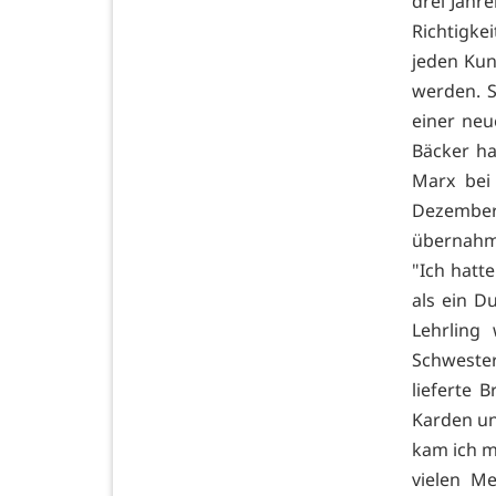
drei Jahr
Richtigke
jeden Kun
werden. S
einer neu
Bäcker ha
Marx bei 
Dezember 
übernahm 
"Ich hatt
als ein D
Lehrling
Schwester
lieferte 
Karden un
kam ich m
vielen M