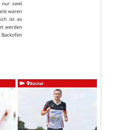
u nur zwei
Bank waren
ich ist es
tet werden
n Backofen
Büchel