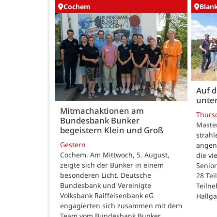
Cochem
Blan
Auf 
unte
Mitmachaktionen am
Thurs
Bundesbank Bunker
Maste
begeistern Klein und Groß
strah
Gestern
angen
Cochem. Am Mittwoch, 5. August,
die v
zeigte sich der Bunker in einem
Senior
besonderen Licht. Deutsche
28 Te
Bundesbank und Vereinigte
Teilne
Volksbank Raiffeisenbank eG
Hallg
engagierten sich zusammen mit dem
Team vom Bundesbank Bunker,