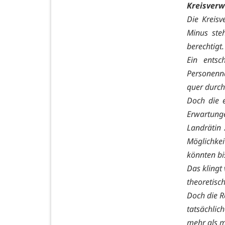
Kreisverw
Die Kreisv
Minus ste
berechtigt.
Ein entsc
Personenna
quer durch
Doch die e
Erwartunge
Landrätin 
Möglichke
könnten bi
Das klingt
theoretisc
Doch die R
tatsächlic
mehr als m