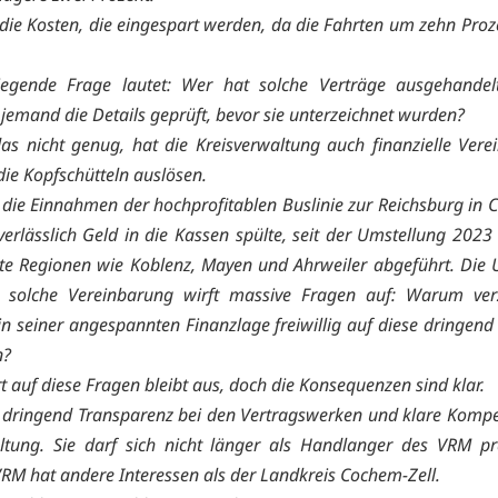
 die Kosten, die eingespart werden, da die Fahrten um zehn Proz
iegende Frage lautet: Wer hat solche Verträge ausgehandel
jemand die Details geprüft, bevor sie unterzeichnet wurden?
as nicht genug, hat die Kreisverwaltung auch finanzielle Ver
 die Kopfschütteln auslösen.
die Einnahmen der hochprofitablen Buslinie zur Reichsburg in 
verlässlich Geld in die Kassen spülte, seit der Umstellung 2023 
e Regionen wie Koblenz, Mayen und Ahrweiler abgeführt. Die U
e solche Vereinbarung wirft massive Fragen auf: Warum verz
in seiner angespannten Finanzlage freiwillig auf diese dringend
n?
t auf diese Fragen bleibt aus, doch die Konsequenzen sind klar.
 dringend Transparenz bei den Vertragswerken und klare Komp
ltung. Sie darf sich nicht länger als Handlanger des VRM pr
RM hat andere Interessen als der Landkreis Cochem-Zell.