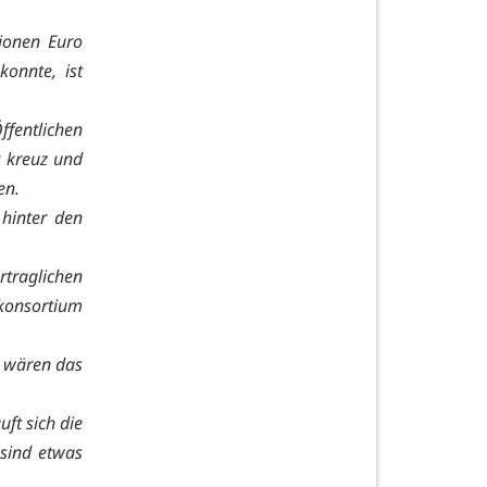
lionen Euro
onnte, ist
fentlichen
t kreuz und
nen.
 hinter den
rtraglichen
konsortium
o wären das
ft sich die
 sind etwas