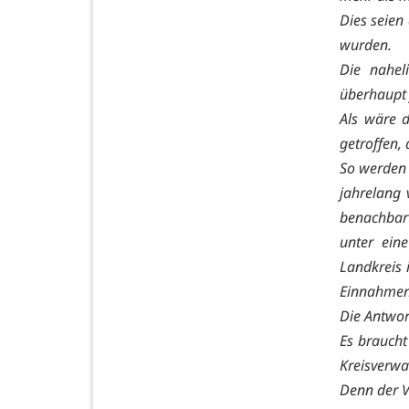
Dies seien
wurden.
Die nahel
überhaupt 
Als wäre d
getroffen,
So werden 
jahrelang 
benachbart
unter ein
Landkreis 
Einnahme
Die Antwor
Es braucht
Kreisverwa
Denn der V