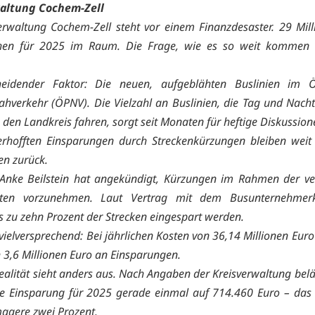
altung Cochem-Zell
erwaltung Cochem-Zell steht vor einem Finanzdesaster. 29 Mil
hen für 2025 im Raum. Die Frage, wie es so weit kommen k
heidender Faktor: Die neuen, aufgeblähten Buslinien im Öf
hverkehr (ÖPNV). Die Vielzahl an Buslinien, die Tag und Nach
 den Landkreis fahren, sorgt seit Monaten für heftige Diskussio
rhofften Einsparungen durch Streckenkürzungen bleiben weit
n zurück.
Anke Beilstein hat angekündigt, Kürzungen im Rahmen der ve
iten vorzunehmen. Laut Vertrag mit dem Busunternehmer
s zu zehn Prozent der Strecken eingespart werden.
 vielversprechend: Bei jährlichen Kosten von 36,14 Millionen Eur
h 3,6 Millionen Euro an Einsparungen.
ealität sieht anders aus. Nach Angaben der Kreisverwaltung beläu
he Einsparung für 2025 gerade einmal auf 714.460 Euro – das
agere zwei Prozent.