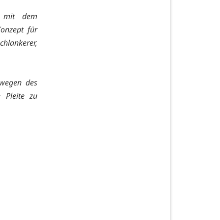
n mit dem
Konzept für
lankerer,
 wegen des
 Pleite zu