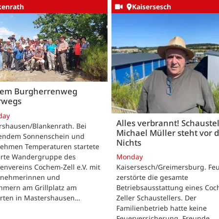
kenrath
Kaisersesch
dem Burgherrenweg
rwegs
day
Alles verbrannt! Schaustel
rshausen/Blankenrath. Bei
Michael Müller steht vor
lendem Sonnenschein und
Nichts
ehmen Temperaturen startete
ierte Wandergruppe des
Monday
envereins Cochem-Zell e.V. mit
Kaisersesch/Greimersburg. Fe
ilnehmerinnen und
zerstörte die gesamte
hmern am Grillplatz am
Betriebsausstattung eines Co
arten in Mastershausen…
Zeller Schaustellers. Der
Familienbetrieb hatte keine
Feuerversicherung. Freunde