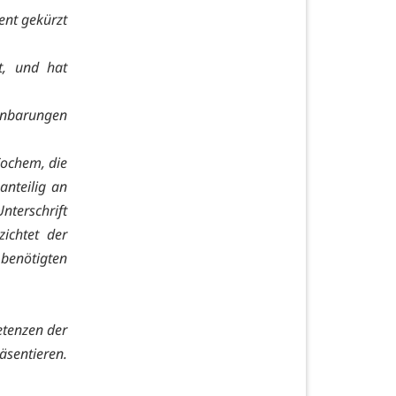
ent gekürzt
t, und hat
einbarungen
Cochem, die
anteilig an
nterschrift
ichtet der
 benötigten
etenzen der
äsentieren.