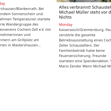
day
Alles verbrannt! Schaustel
rshausen/Blankenrath. Bei
Michael Müller steht vor
lendem Sonnenschein und
Nichts
ehmen Temperaturen startete
ierte Wandergruppe des
Monday
envereins Cochem-Zell e.V. mit
Kaisersesch/Greimersburg. Fe
ilnehmerinnen und
zerstörte die gesamte
hmern am Grillplatz am
Betriebsausstattung eines Co
arten in Mastershausen…
Zeller Schaustellers. Der
Familienbetrieb hatte keine
Feuerversicherung. Freunde
starteten eine Spendenaktion.
Mario Zender Wenn Michael M