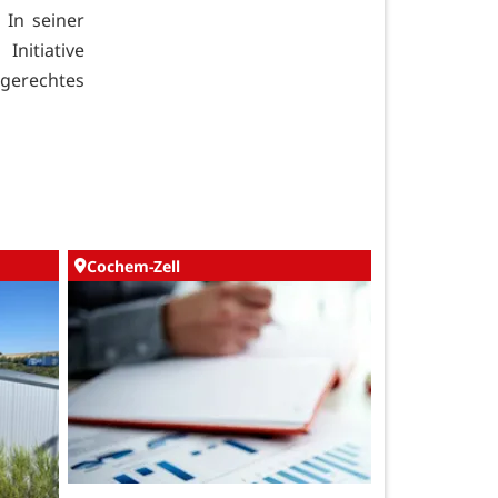
 In seiner
nitiative
erechtes
Cochem-Zell