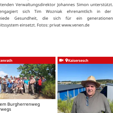
retenden Verwaltungsdirektor Johannes Simon unterstützt.
 engagiert sich Tim Wozniak ehrenamtlich in der I
miede Gesundheit, die sich für ein generationeng
tssystem einsetzt. Fotos: privat
www.venen.de
kenrath
Kaisersesch
dem Burgherrenweg
rwegs