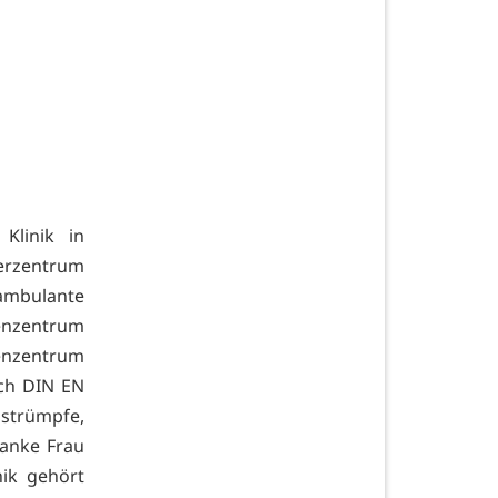
Klinik in
serzentrum
 ambulante
enzentrum
enzentrum
ach DIN EN
strümpfe,
danke Frau
nik gehört