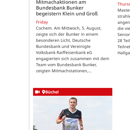
Mitmachaktionen am
Thurs
Bundesbank Bunker
Maste
begeistern Klein und Groß
strah
Friday
angen
Cochem. Am Mittwoch, 5. August,
die v
zeigte sich der Bunker in einem
Senior
besonderen Licht. Deutsche
28 Te
Bundesbank und Vereinigte
Teilne
Volksbank Raiffeisenbank eG
Hallg
engagierten sich zusammen mit dem
Team vom Bundesbank Bunker,
zeigten Mitmachstationen,…
Büchel