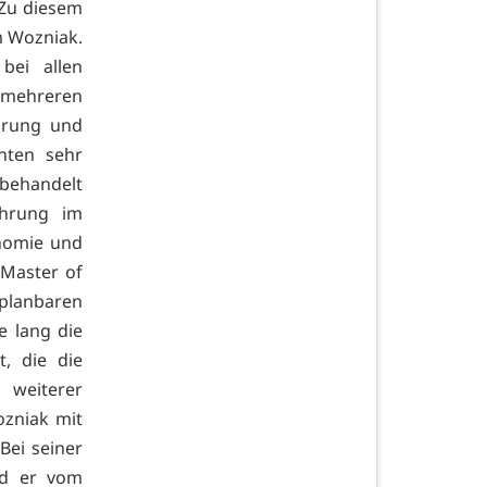
 Zu diesem
m Wozniak.
bei allen
t mehreren
ahrung und
nten sehr
behandelt
ahrung im
onomie und
Master of
lanbaren
e lang die
, die die
 weiterer
ozniak mit
Bei seiner
ird er vom