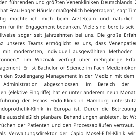
den führenden und größten Venenkliniken Deutschlands.
 hat Frau Hager-Häusler maßgeblich beigetragen", sagt Ti
eitig möchte ich mich beim Ärzteteam und natürlich 
ern für ihr Engagement bedanken. Viele sind bereits sei
eilweise sogar seit Jahrzehnten bei uns. Die große Erf
z unseres Teams ermöglicht es uns, dass Venenpatie
 mit modernsten, individuell ausgewählten Methoden 
önnen." Tim Wozniak verfügt über mehrjährige Erf
agement. Er ist Bachelor of Science im Fach Medizinök
m den Studiengang Management in der Medizin mit dem 
s Administration abgeschlossen. Im Bereich der p
en (elektive Eingriffe) hat er unter anderem neun Monat
sführung der Helios Endo-Klinik in Hamburg unterstützt
ndoprothetik-Klinik in Europa ist. Durch die Betreuung
 die ausschließlich planbare Behandlungen anbieten, ist W
üchen der Patienten und den Prozessabläufen vertraut. 
 als Verwaltungsdirektor der Capio Mosel-Eifel-Klinik w