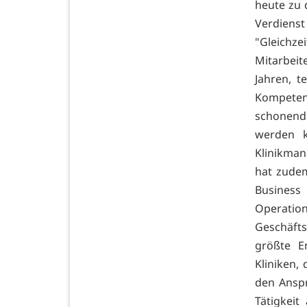
heute zu 
Verdienst
"Gleichz
Mitarbeit
Jahren, t
Kompeten
schonend
werden k
Klinikman
hat zude
Busines
Operation
Geschäft
größte E
Kliniken,
den Anspr
Tätigkeit