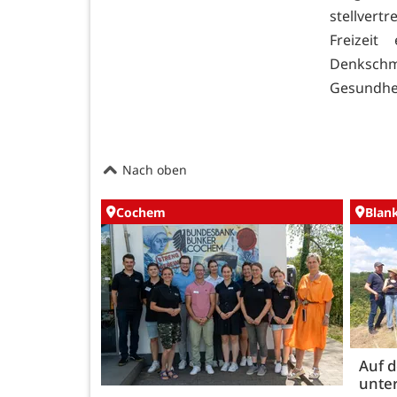
stellvert
Freizeit
Denksch
Gesundhei
Nach oben
Cochem
Blan
Auf 
unte