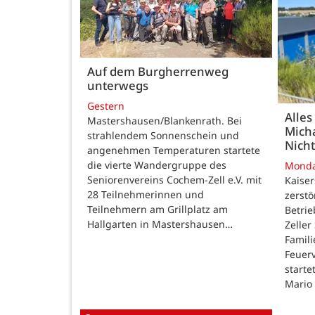
Auf dem Burgherrenweg
unterwegs
Gestern
Alles
Mastershausen/Blankenrath. Bei
Micha
strahlendem Sonnenschein und
Nicht
angenehmen Temperaturen startete
die vierte Wandergruppe des
Mond
Seniorenvereins Cochem-Zell e.V. mit
Kaise
28 Teilnehmerinnen und
zerstö
Teilnehmern am Grillplatz am
Betri
Hallgarten in Mastershausen…
Zeller
Famili
Feuer
starte
Mario