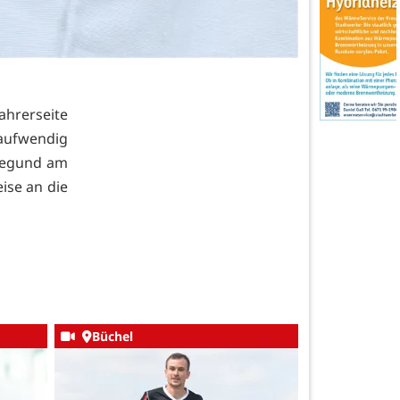
ahrerseite
r aufwendig
ldegund am
ise an die
Büchel