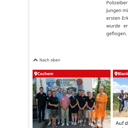
Polizeibe
Jungen mi
ersten Er
wurde er
geflogen
Nach oben
Cochem
Blan
Auf 