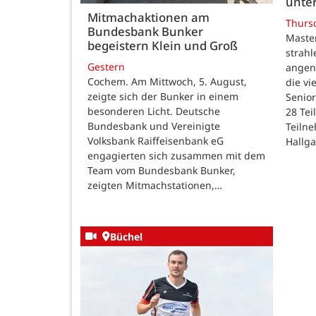
unte
Mitmachaktionen am
Thurs
Bundesbank Bunker
Maste
begeistern Klein und Groß
strah
Gestern
angen
Cochem. Am Mittwoch, 5. August,
die v
zeigte sich der Bunker in einem
Senior
besonderen Licht. Deutsche
28 Te
Bundesbank und Vereinigte
Teilne
Volksbank Raiffeisenbank eG
Hallg
engagierten sich zusammen mit dem
Team vom Bundesbank Bunker,
zeigten Mitmachstationen,…
Büchel