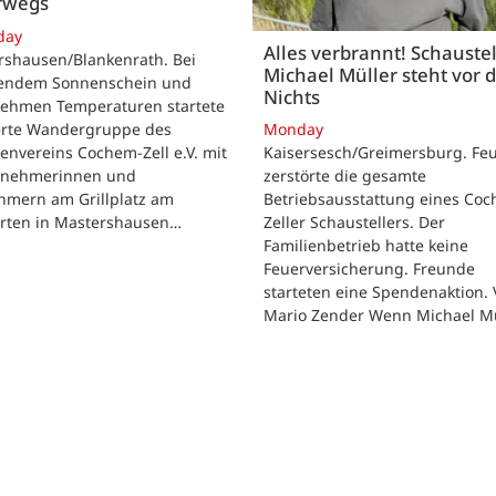
rwegs
day
Alles verbrannt! Schaustel
rshausen/Blankenrath. Bei
Michael Müller steht vor
lendem Sonnenschein und
Nichts
ehmen Temperaturen startete
ierte Wandergruppe des
Monday
envereins Cochem-Zell e.V. mit
Kaisersesch/Greimersburg. Fe
ilnehmerinnen und
zerstörte die gesamte
hmern am Grillplatz am
Betriebsausstattung eines Co
arten in Mastershausen…
Zeller Schaustellers. Der
Familienbetrieb hatte keine
Feuerversicherung. Freunde
starteten eine Spendenaktion.
Mario Zender Wenn Michael M