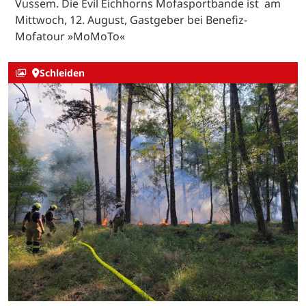
Vussem. Die Evil Eichhorns Mofasportbande ist am
Mittwoch, 12. August, Gastgeber bei Benefiz-
Mofatour »MoMoTo«
Schleiden