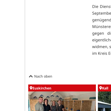
Die Diens
September
genügend
Münsterei
gegen di
eigentlic
widmen, s
im Kreis 
Nach oben
Euskirchen
Kall