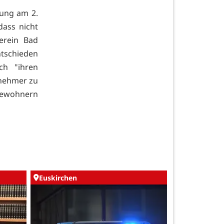
nung am 2.
dass nicht
erein Bad
ntschieden
ch "ihren
tnehmer zu
 Bewohnern
Euskirchen