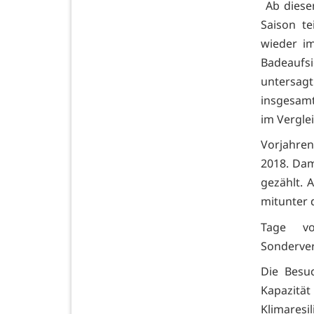
Ab diesem
Saison t
wieder im
Badeauf
untersagt
insgesamt
im Vergle
Vorjahre
2018. Dam
gezählt. 
mitunter 
Tage v
Sonderver
Die Besu
Kapazitä
Klimares