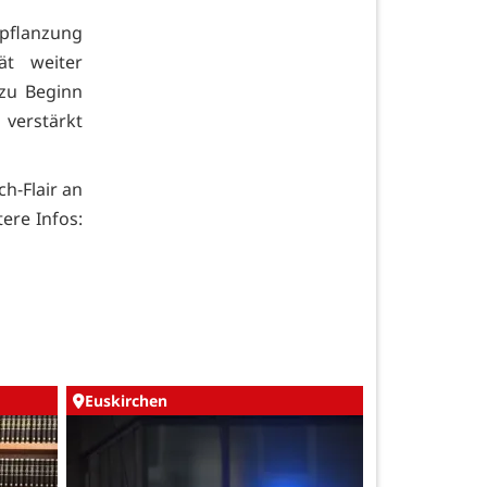
epflanzung
ät weiter
 zu Beginn
verstärkt
h-Flair an
ere Infos:
Euskirchen