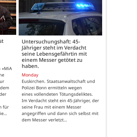
st
Untersuchungshaft: 45-
Jähriger steht im Verdacht
seine Lebensgefährtin mit
einem Messer getötet zu
haben.
n »MiA
ine
Monday
ur
Euskirchen. Staatsanwaltschaft und
 dem
Polizei Bonn ermitteln wegen
der
eines vollendeten Tötungsdeliktes.
Im Verdacht steht ein 45-Jähriger, der
m für
seine Frau mit einem Messer
die…
angegriffen und dann sich selbst mit
dem Messer verletzt…