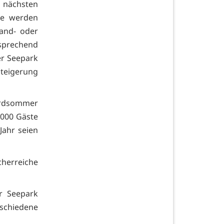
r nächsten
be werden
rand- oder
prechend
er Seepark
Steigerung
ordsommer
.000 Gäste
Jahr seien
rreiche
r Seepark
schiedene