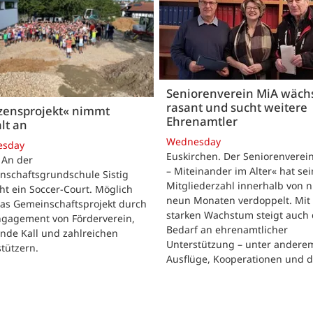
Seniorenverein MiA wäch
rasant und sucht weitere
zensprojekt« nimmt
Ehrenamtler
lt an
Wednesday
esday
Euskirchen. Der Seniorenverei
. An der
– Miteinander im Alter« hat se
nschaftsgrundschule Sistig
Mitgliederzahl innerhalb von n
ht ein Soccer-Court. Möglich
neun Monaten verdoppelt. Mit
das Gemeinschaftsprojekt durch
starken Wachstum steigt auch 
ngagement von Förderverein,
Bedarf an ehrenamtlicher
nde Kall und zahlreichen
Unterstützung – unter andere
tützern.
Ausflüge, Kooperationen und 