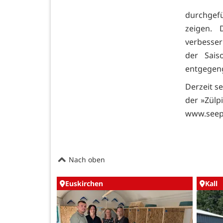
durchgefü
zeigen. 
verbesser
der Sais
entgegeng
Derzeit s
der »Zülp
www.seepa
Nach oben
Euskirchen
Kall