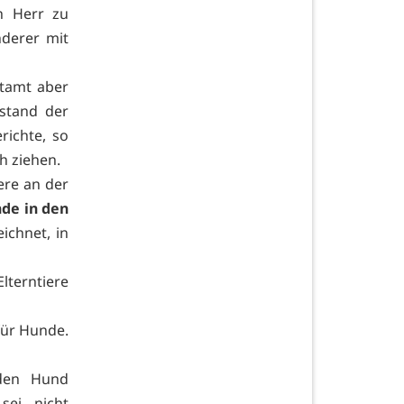
h Herr zu
derer mit
tamt aber
estand der
richte, so
h ziehen.
iere an der
de in den
ichnet, in
lterntiere
für Hunde.
nden Hund
sei nicht