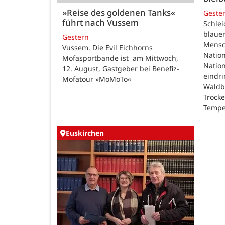
»Reise des goldenen Tanks«
Geste
führt nach Vussem
Schle
blauer
Gestern
Mensc
Vussem. Die Evil Eichhorns
Nation
Mofasportbande ist am Mittwoch,
Natio
12. August, Gastgeber bei Benefiz-
eindri
Mofatour »MoMoTo«
Waldb
Trock
Tempe
Euskirchen