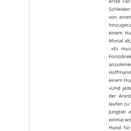
erste Tie
Schleiden
von eine
hinzuger
einem Hun
Monat alt
»Es muss
Forstdire
anzuleine
Hoffmann
einem Hun
»Und jede
der Aren
laufen zu 
Jungtier 
einmal wi
Hund für 