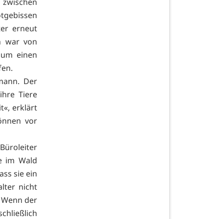
8 zwischen
otgebissen
er erneut
h war von
kaum einen
fen.
mann. Der
ihre Tiere
it«, erklärt
önnen vor
Büroleiter
e im Wald
ass sie ein
lter nicht
. Wenn der
chließlich