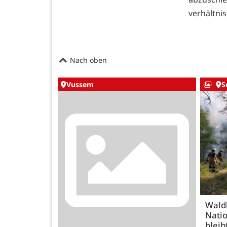
verhältni
Nach oben
Vussem
S
Wald
Natio
bleib