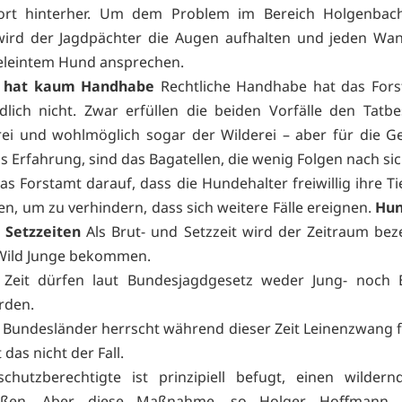
fort hinterher. Um dem Problem im Bereich Holgenbac
wird der Jagdpächter die Augen aufhalten und jeden Wan
eleintem Hund ansprechen.
t hat kaum Handhabe
Rechtliche Handhabe hat das Fors
dlich nicht. Zwar erfüllen die beiden Vorfälle den Tatb
rei und wohlmöglich sogar der Wilderei – aber für die Ge
 Erfahrung, sind das Bagatellen, die wenig Folgen nach sic
as Forstamt darauf, dass die Hundehalter freiwillig ihre T
sen, um zu verhindern, dass sich weitere Fälle ereignen.
Hun
 Setzzeiten
Als Brut- und Setzzeit wird der Zeitraum beze
Wild Junge bekommen.
 Zeit dürfen laut Bundesjagdgesetz weder Jung- noch E
rden.
n Bundesländer herrscht während dieser Zeit Leinenzwang 
 das nicht der Fall.
schutzberechtigte ist prinzipiell befugt, einen wilder
eßen. Aber diese Maßnahme, so Holger Hoffmann, 