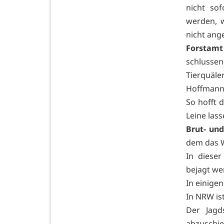
nicht so
werden, 
nicht ang
Forstam
schlussen
Tierquäle
Hoffmanns
So hofft d
Leine las
Brut- und
dem das 
In dieser
bejagt we
In einige
In NRW ist
Der Jagd
abzuschi