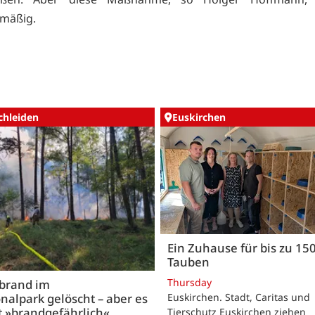
smäßig.
chleiden
Euskirchen
Ein Zuhause für bis zu 15
Tauben
Thursday
brand im
nalpark gelöscht – aber es
Euskirchen. Stadt, Caritas und
t »brandgefährlich«
Tierschutz Euskirchen ziehen