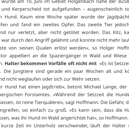
r wurde am 10. Juni im Gebiet Holgenbach nahe der B25
 und Kerperscheid tot aufgefunden – augenscheinlich t
m Hund. Kaum eine Woche später wurde der Jagdpächt
ufen und fand ein zweites Opfer. Das zweite Tier jedoc
d nur verletzt, aber nicht getötet worden. Das Kitz, 
, war durch den Angriff gelähmt und konnte nicht mehr lau
te von seinen Qualen erlöst werden«, so Holger Hoff
ktor appelliert an die Spaziergänger in Wald und Wiese 
n.
Halter bekommen Vorfälle oft nicht mit
»Es ist Setzze
. Die Jungtiere sind gerade ein paar Wochen alt und k
d nicht weglaufen oder sich zur Wehr setzen.
r Hund hat einen Jagdtrieb«, betont Michael Lange, der 
bergischen Forstamtes. »Während der Setzzeit die Hund
lassen, ist reine Tierquälerei«, sagt Hoffmann. Die Gefahr, d
angreifen, sei einfach zu groß. »Es kann sein, dass die Ha
ssen, was ihr Hund im Wald angerichtet hat«, so Hoffmann
kurze Zeit im Unterholz verschwindet, läuft der Halter s