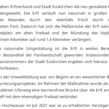
haben Erftverband und Stadt Euskirchen die neu gestaltete E
eingeweiht. Die Erft verläuft nun naturnah in großen 
nte Mäander, durch den ebenfalls frisch durch d
eten Park. Dadurch hat sich die Fließstrecke der Erft zw
ielplatz am alten Freibad und der Mündung des Vey
inem Kilometer auf rund 1,6 Kilometer verlängert.
e naturnahe Umgestaltung ist die Erft in weiten Bere
r Bestandteil der Parklandschaft geworden. Insbesonde
assenzimmer« der Stadt Euskirchen ergeben sich hieraus 
ichkeiten.
t der Umweltbildung war von Beginn an ein wesentlicher B
urierungsprojektes. Im Rahmen der Maßnahme wurde als 
allenen Uferweg eine barrierefreie Brücke über die Erft err
reff mit dem ehemaligen Freibad verbindet.
 Hochwasser im Juli 2021 war es zu erheblichen Verzöge