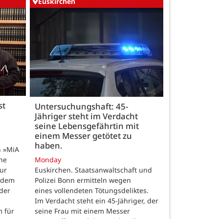
Euskirchen
st
Untersuchungshaft: 45-
Jähriger steht im Verdacht
seine Lebensgefährtin mit
einem Messer getötet zu
haben.
n »MiA
ine
Monday
ur
Euskirchen. Staatsanwaltschaft und
 dem
Polizei Bonn ermitteln wegen
der
eines vollendeten Tötungsdeliktes.
Im Verdacht steht ein 45-Jähriger, der
m für
seine Frau mit einem Messer