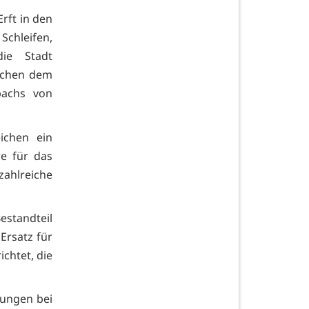
rft in den
Schleifen,
ie Stadt
ischen dem
bachs von
ichen ein
re für das
zahlreiche
estandteil
Ersatz für
ichtet, die
rungen bei