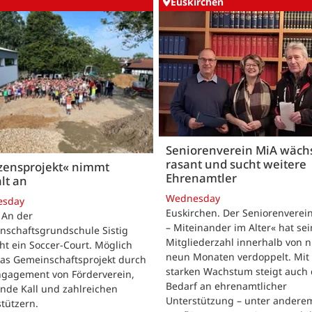
Euskirchen
Seniorenverein MiA wäch
rasant und sucht weitere
zensprojekt« nimmt
Ehrenamtler
lt an
Wednesday
esday
Euskirchen. Der Seniorenverei
. An der
– Miteinander im Alter« hat se
nschaftsgrundschule Sistig
Mitgliederzahl innerhalb von n
ht ein Soccer-Court. Möglich
neun Monaten verdoppelt. Mit
das Gemeinschaftsprojekt durch
starken Wachstum steigt auch 
ngagement von Förderverein,
Bedarf an ehrenamtlicher
nde Kall und zahlreichen
Unterstützung – unter andere
tützern.