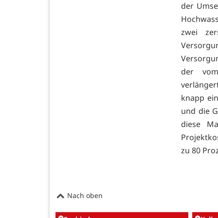
der Umse
Hochwasse
zwei zer
Versorgu
Versorgu
der vom
verlänger
knapp ein
und die G
diese M
Projektko
zu 80 Pro
Nach oben