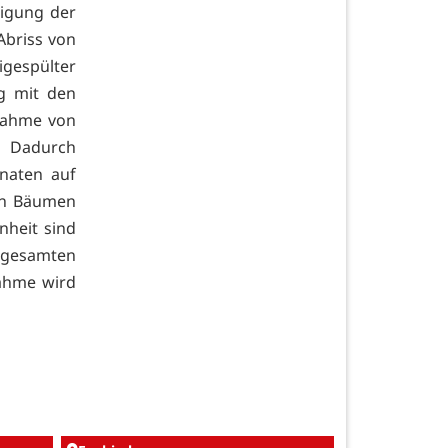
igung der
Abriss von
gespülter
g mit den
nahme von
 Dadurch
onaten auf
uen Bäumen
nheit sind
gesamten
nahme wird