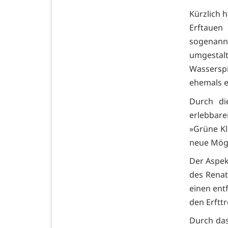
Kürzlich 
Erftauen 
sogenan
umgestalt
Wassersp
ehemals e
Durch di
erlebbare
»Grüne Kl
neue Mögl
Der Aspek
des Renat
einen entf
den Erftt
Durch das