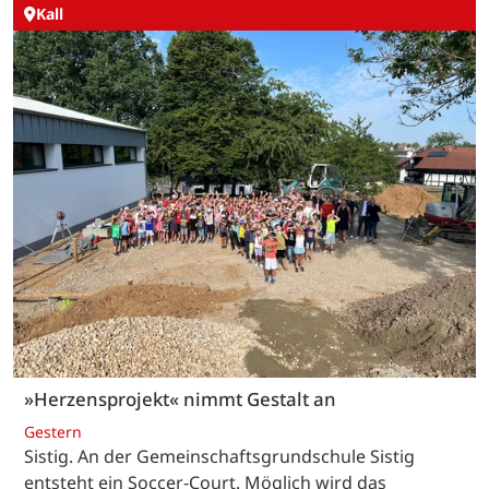
Kall
»Herzensprojekt« nimmt Gestalt an
Gestern
Sistig. An der Gemeinschaftsgrundschule Sistig
entsteht ein Soccer-Court. Möglich wird das