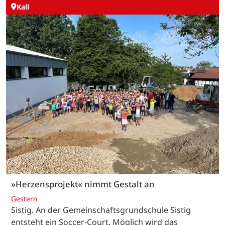
Kall
»Herzensprojekt« nimmt Gestalt an
Gestern
Sistig. An der Gemeinschaftsgrundschule Sistig
entsteht ein Soccer-Court. Möglich wird das