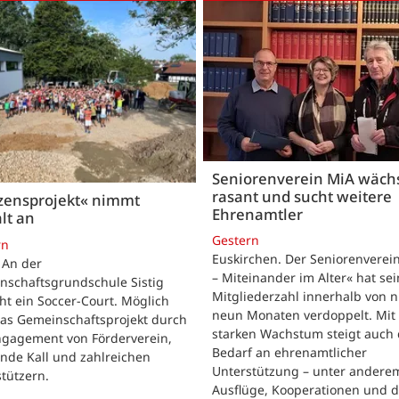
Seniorenverein MiA wäch
rasant und sucht weitere
zensprojekt« nimmt
Ehrenamtler
lt an
Gestern
rn
Euskirchen. Der Seniorenverei
. An der
– Miteinander im Alter« hat se
nschaftsgrundschule Sistig
Mitgliederzahl innerhalb von n
ht ein Soccer-Court. Möglich
neun Monaten verdoppelt. Mit
das Gemeinschaftsprojekt durch
starken Wachstum steigt auch 
ngagement von Förderverein,
Bedarf an ehrenamtlicher
nde Kall und zahlreichen
Unterstützung – unter andere
tützern.
Ausflüge, Kooperationen und 