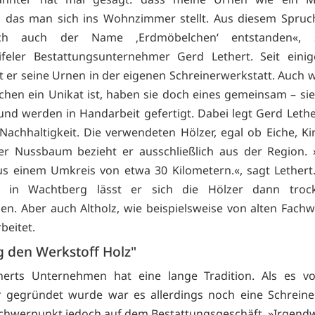
 das man sich ins Wohnzimmer stellt. Aus diesem Spruc
dlich auch der Name ‚Erdmöbelchen‘ entstanden«, 
ifeler Bestattungsunternehmer Gerd Lethert. Seit einig
t er seine Urnen in der eigenen Schreinerwerkstatt. Auch 
hen ein Unikat ist, haben sie doch eines gemeinsam – si
und werden in Handarbeit gefertigt. Dabei legt Gerd Leth
Nachhaltigkeit. Die verwendeten Hölzer, egal ob Eiche, K
er Nussbaum bezieht er ausschließlich aus der Region.
 einem Umkreis von etwa 30 Kilometern.«, sagt Lethert
 in Wachtberg lässt er sich die Hölzer dann tro
en. Aber auch Altholz, wie beispielsweise von alten Fach
beitet.
g den Werkstoff Holz"
herts Unternehmen hat eine lange Tradition. Als es v
 gegründet wurde war es allerdings noch eine Schreine
 Schwerpunkt jedoch auf dem Bestattungsgeschäft. »Irgen