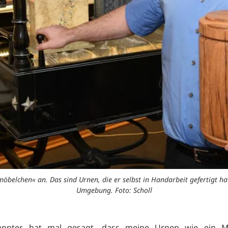
öbelchen« an. Das sind Urnen, die er selbst in Handarbeit gefertigt ha
Umgebung. Foto: Scholl
annter hat mal gesagt. dass meine Urnen wie ein M