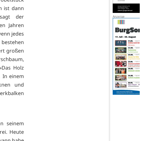
h ist dann
sagt der
en Jahren
wenn jedes
e bestehen
ert großen
irschbaum,
 »Das Holz
. In einem
cknen und
werkbalken
on seinem
rei. Heute
dwann habe