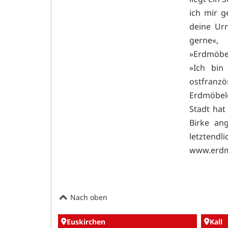
ich mir 
deine Ur
gerne«,
»Erdmöbel
»Ich bin
ostfranzös
Erdmöbelc
Stadt hat
Birke an
letzten
www.erdm
Nach oben
Euskirchen
Kall