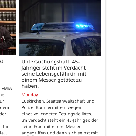
st
Untersuchungshaft: 45-
Jähriger steht im Verdacht
seine Lebensgefährtin mit
einem Messer getötet zu
haben.
n »MiA
ine
Monday
ur
Euskirchen. Staatsanwaltschaft und
 dem
Polizei Bonn ermitteln wegen
der
eines vollendeten Tötungsdeliktes.
Im Verdacht steht ein 45-Jähriger, der
m für
seine Frau mit einem Messer
die…
angegriffen und dann sich selbst mit