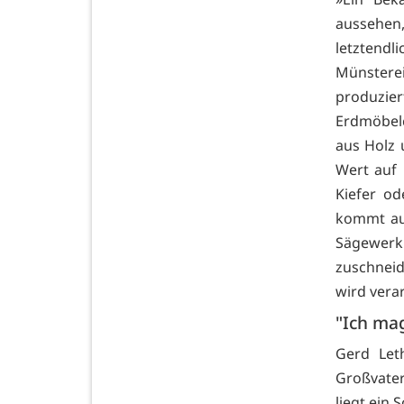
aussehen,
letzten
Münstere
produzier
Erdmöbelc
aus Holz 
Wert auf 
Kiefer od
kommt aus
Sägewerk
zuschneid
wird verar
"Ich ma
Gerd Let
Großvater
liegt ein