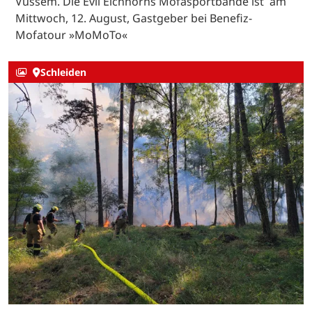
Vussem. Die Evil Eichhorns Mofasportbande ist am
Mittwoch, 12. August, Gastgeber bei Benefiz-
Mofatour »MoMoTo«
Schleiden