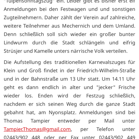
"Tulpensonntagszug" ein. Leider gibt es bisher erst elf
Anmeldungen bei den Festwagen und und sonstigen
Zugteilnehmern. Daher zählt der Verein auf zahlreiche,
weitere Teilnehmer aus Mechernich und dem Umland.
Denn schließlich soll sich wieder ein großer bunter
Lindwurm durch die Stadt schlängeln und eifrig
Strüsjer und Kamelle unters närrische Volk verteilen.
Die Aufstellung des traditionellen Karnevalszuges für
Klein und Groß findet in der Friedrich-Wilhelm-Straße
und in der Bahnstraße um 13 Uhr statt. Um 14.11 Uhr
geht es dann endlich in alter und "jecker" Frische
wieder los. Enden wird der Festzug schließlich,
nachdem er sich seinen Weg durch die ganze Stadt
gebahnt hat, am Nyonsplatz. Anmeldungen sind bei
Thomas Tampier entweder per Mail unter
Tampier.Thomas@gmail.com
, per Telefon unter
02443/902 448 oder per Fax unter 02443/902 449