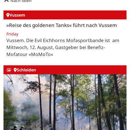
Nach oben
Vussem
»Reise des goldenen Tanks« führt nach Vussem
Friday
Vussem. Die Evil Eichhorns Mofasportbande ist am
Mittwoch, 12. August, Gastgeber bei Benefiz-
Mofatour »MoMoTo«
Schleiden