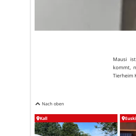
Mausi is
kommt, nu
Tierheim 
Nach oben
Kall
Eusk