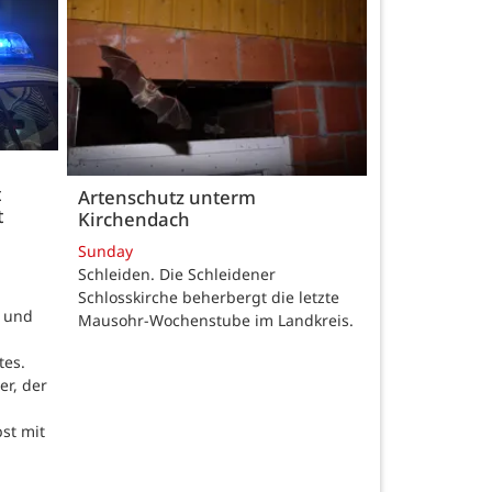
t
Artenschutz unterm
t
Kirchendach
Sunday
Schleiden. Die Schleidener
Schlosskirche beherbergt die letzte
t und
Mausohr-Wochenstube im Landkreis.
tes.
er, der
st mit