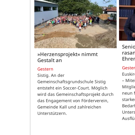
Seni
rasan
»Herzensprojekt« nimmt
Ehre
Gestalt an
Geste
Gestern
Euskir
Sistig. An der
– Mite
Gemeinschaftsgrundschule Sistig
Mitgli
entsteht ein Soccer-Court. Möglich
neun 
wird das Gemeinschaftsprojekt durch
stark
das Engagement von Förderverein,
Bedar
Gemeinde Kall und zahlreichen
Unter
Unterstützern.
Ausfl