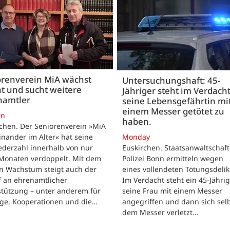
orenverein MiA wächst
Untersuchungshaft: 45-
t und sucht weitere
Jähriger steht im Verdach
namtler
seine Lebensgefährtin mi
einem Messer getötet zu
rn
haben.
chen. Der Seniorenverein »MiA
inander im Alter« hat seine
Monday
ederzahl innerhalb von nur
Euskirchen. Staatsanwaltschaf
Monaten verdoppelt. Mit dem
Polizei Bonn ermitteln wegen
en Wachstum steigt auch der
eines vollendeten Tötungsdelik
f an ehrenamtlicher
Im Verdacht steht ein 45-Jährig
stützung – unter anderem für
seine Frau mit einem Messer
üge, Kooperationen und die…
angegriffen und dann sich selb
dem Messer verletzt…