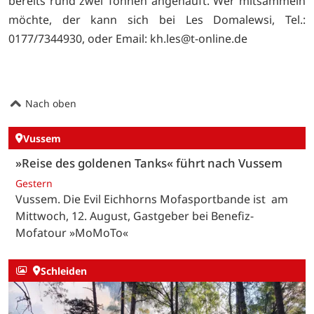
bereits rund zwei Tonnen angehäuft. Wer mitsammeln
möchte, der kann sich bei Les Domalewsi, Tel.:
0177/7344930, oder Email:
kh.les@t-online.de
Nach oben
Vussem
»Reise des goldenen Tanks« führt nach Vussem
Gestern
Vussem. Die Evil Eichhorns Mofasportbande ist am
Mittwoch, 12. August, Gastgeber bei Benefiz-
Mofatour »MoMoTo«
Schleiden