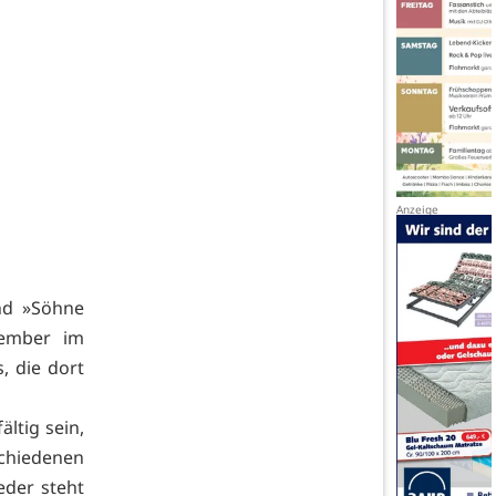
nd »Söhne
tember im
, die dort
ältig sein,
chiedenen
eder steht