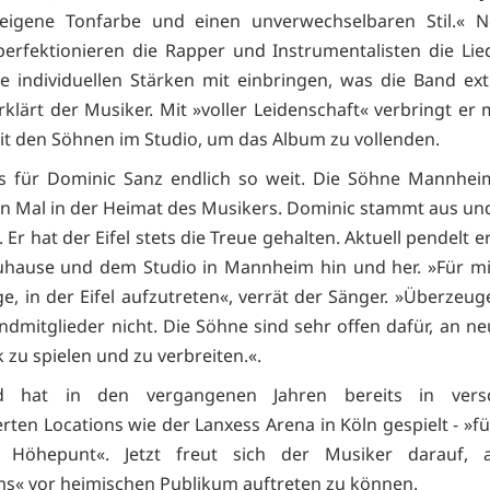
 eigene Tonfarbe und einen unverwechselbaren Stil.« 
erfektionieren die Rapper und Instrumentalisten die Lied
e individuellen Stärken mit einbringen, was die Band ex
rklärt der Musiker. Mit »voller Leidenschaft« verbringt e
 mit den Söhnen im Studio, um das Album zu vollenden.
es für Dominic Sanz endlich so weit. Die Söhne Mannhei
n Mal in der Heimat des Musikers. Dominic stammt aus un
. Er hat der Eifel stets die Treue gehalten. Aktuell pendelt 
uhause und dem Studio in Mannheim hin und her. »Für mi
ge, in der Eifel aufzutreten«, verrät der Sänger. »Überzeu
andmitglieder nicht. Die Söhne sind sehr offen dafür, an n
 zu spielen und zu verbreiten.«.
d hat in den vergangenen Jahren bereits in versc
ten Locations wie der Lanxess Arena in Köln gespielt - »fü
r Höhepunt«. Jetzt freut sich der Musiker darauf, 
« vor heimischen Publikum auftreten zu können.