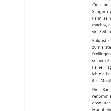
für eine
Sängern p
kann sein
macht«, e
viel Zeit
Bald ist 
zum erste
Freilingen
seinem Z
keine Fra
ich die B
ihre Musik
Die Ban
renommier
absolute
Mannheims