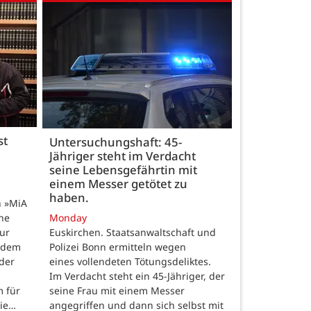
st
Untersuchungshaft: 45-
Jähriger steht im Verdacht
seine Lebensgefährtin mit
einem Messer getötet zu
haben.
n »MiA
ine
Monday
ur
Euskirchen. Staatsanwaltschaft und
 dem
Polizei Bonn ermitteln wegen
der
eines vollendeten Tötungsdeliktes.
Im Verdacht steht ein 45-Jähriger, der
m für
seine Frau mit einem Messer
die…
angegriffen und dann sich selbst mit