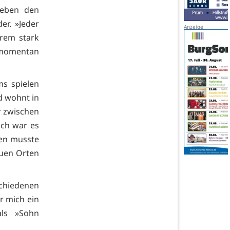
Neben den
er. »Jeder
trem stark
r momentan
ms spielen
d wohnt in
er zwischen
ch war es
gen musste
euen Orten
hiedenen
r mich ein
als »Sohn