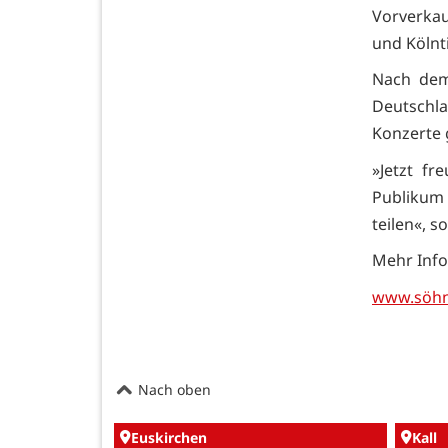
Vorverkau
und Kölnti
Nach dem 
Deutschla
Konzerte 
»Jetzt f
Publikum
teilen«, s
Mehr Info
www.söhn
Nach oben
Euskirchen
Kall