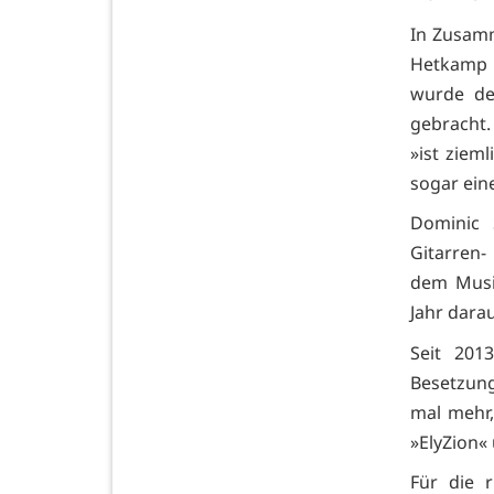
In Zusamm
Hetkamp -
wurde der
gebracht
»ist ziem
sogar ein
Dominic 
Gitarren-
dem Musi
Jahr darau
Seit 201
Besetzung 
mal mehr,
»ElyZion«
Für die 