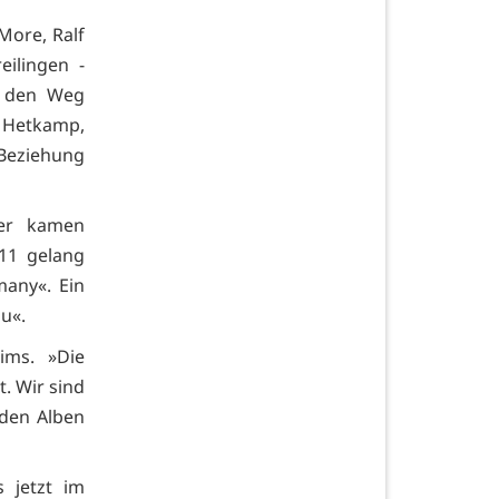
More, Ralf
eilingen -
uf den Weg
 Hetkamp,
 Beziehung
ter kamen
011 gelang
any«. Ein
ou«.
ims. »Die
t. Wir sind
 den Alben
 jetzt im