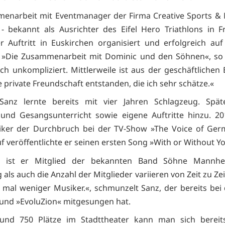
enarbeit mit Eventmanager der Firma Creative Sports & 
 bekannt als Ausrichter des Eifel Hero Triathlons in Fr
 Auftritt in Euskirchen organisiert und erfolgreich a
. »Die Zusammenarbeit mit Dominic und den Söhnen«, so
lich unkompliziert. Mittlerweile ist aus der geschäftlichen
e private Freundschaft entstanden, die ich sehr schätze.«
Sanz lernte bereits mit vier Jahren Schlagzeug. Spä
 und Gesangsunterricht sowie eigene Auftritte hinzu. 2
ker der Durchbruch bei der TV-Show »The Voice of Germ
f veröffentlichte er seinen ersten Song »With or Without Y
3 ist er Mitglied der bekannten Band Söhne Mannhe
als auch die Anzahl der Mitglieder variieren von Zeit zu Zei
 mal weniger Musiker.«, schmunzelt Sanz, der bereits bei
 und »EvoluZion« mitgesungen hat.
rund 750 Plätze im Stadttheater kann man sich bereits