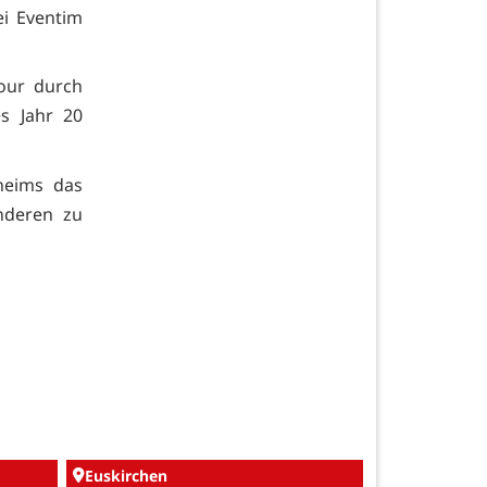
ei Eventim
Tour durch
es Jahr 20
heims das
nderen zu
Euskirchen