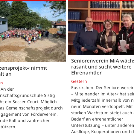
Seniorenverein MiA wäch
rasant und sucht weitere
zensprojekt« nimmt
Ehrenamtler
lt an
Gestern
rn
Euskirchen. Der Seniorenverei
. An der
– Miteinander im Alter« hat se
nschaftsgrundschule Sistig
Mitgliederzahl innerhalb von n
ht ein Soccer-Court. Möglich
neun Monaten verdoppelt. Mit
das Gemeinschaftsprojekt durch
starken Wachstum steigt auch 
ngagement von Förderverein,
Bedarf an ehrenamtlicher
nde Kall und zahlreichen
Unterstützung – unter andere
tützern.
Ausflüge, Kooperationen und 