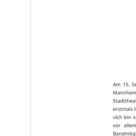
Am 15. S
Mannheim
Stadtthea
erstmals 
»Ich bin s
vor alle
Bandmitgl