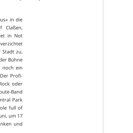
us« in die
f Claßen,
et in Not
erzichtet
 Stadt zu,
 der Bühne
s noch ein
Der Profi-
 Rock oder
ibute-Band
ntral Park
le full of
uni, um 17
ränken und