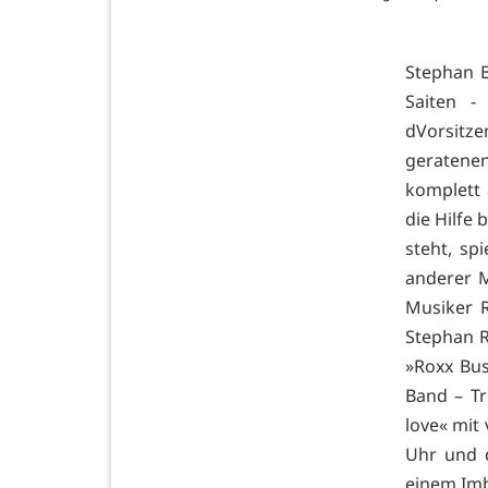
Stephan B
Saiten -
dVorsitz
geratene
komplett 
die Hilfe
steht, sp
anderer M
Musiker R
Stephan R
»Roxx Bus
Band – Tr
love« mit
Uhr und d
einem Imb