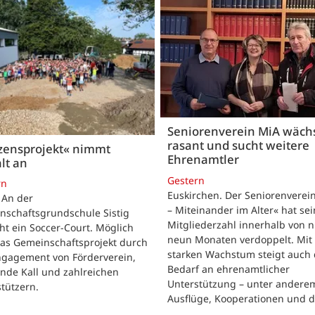
Seniorenverein MiA wäch
rasant und sucht weitere
zensprojekt« nimmt
Ehrenamtler
lt an
Gestern
rn
Euskirchen. Der Seniorenverei
. An der
– Miteinander im Alter« hat se
nschaftsgrundschule Sistig
Mitgliederzahl innerhalb von n
ht ein Soccer-Court. Möglich
neun Monaten verdoppelt. Mit
das Gemeinschaftsprojekt durch
starken Wachstum steigt auch 
ngagement von Förderverein,
Bedarf an ehrenamtlicher
nde Kall und zahlreichen
Unterstützung – unter andere
tützern.
Ausflüge, Kooperationen und 