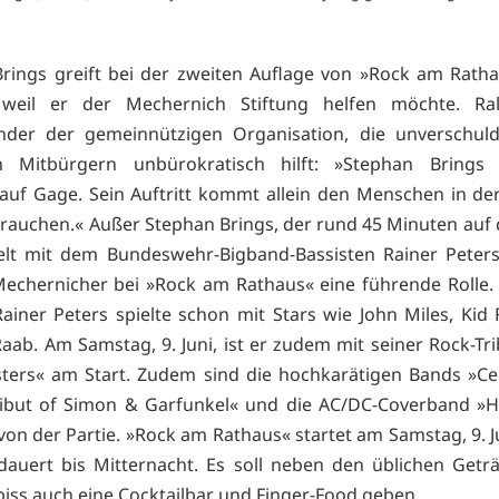
rings greift bei der zweiten Auflage von »Rock am Ratha
 weil er der Mechernich Stiftung helfen möchte. Ral
ender der gemeinnützigen Organisation, die unverschuld
n Mitbürgern unbürokratisch hilft: »Stephan Brings v
auf Gage. Sein Auftritt kommt allein den Menschen in der
 brauchen.« Außer Stephan Brings, der rund 45 Minuten auf
ielt mit dem Bundeswehr-Bigband-Bassisten Rainer Peter
echernicher bei »Rock am Rathaus« eine führende Rolle. 
ainer Peters spielte schon mit Stars wie John Miles, Kid
aab. Am Samstag, 9. Juni, ist er zudem mit seiner Rock-Tr
ters« am Start. Zudem sind die hochkarätigen Bands »Ce
ibut of Simon & Garfunkel« und die AC/DC-Coverband »Ho
 von der Partie. »Rock am Rathaus« startet am Samstag, 9. J
auert bis Mitternacht. Es soll neben den üblichen Get
iss auch eine Cocktailbar und Finger-Food geben.