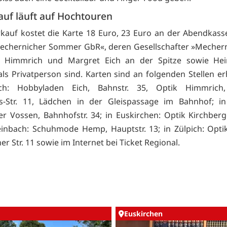
auf läuft auf Hochtouren
kauf kostet die Karte 18 Euro, 23 Euro an der Abendkasse.
Mechernicher Sommer GbR«, deren Gesellschafter »Mechern
a Himmrich und Margret Eich an der Spitze sowie Hei
ls Privatperson sind. Karten sind an folgenden Stellen erhä
ch: Hobbyladen Eich, Bahnstr. 35, Optik Himmrich, D
s-Str. 11, Lädchen in der Gleispassage im Bahnhof; in 
er Vossen, Bahnhofstr. 34; in Euskirchen: Optik Kirchberge
einbach: Schuhmode Hemp, Hauptstr. 13; in Zülpich: Optik
 Str. 11 sowie im Internet bei Ticket Regional.
Euskirchen