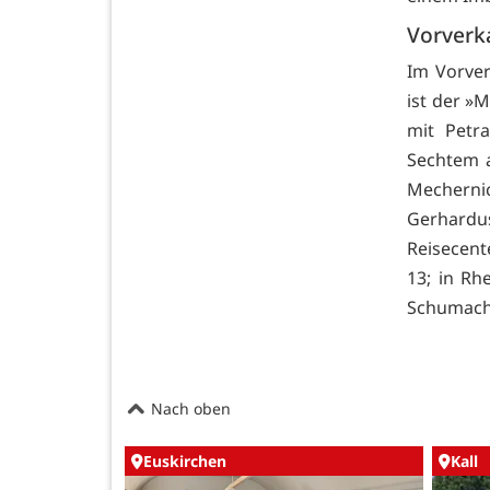
Vorverk
Im Vorver
ist der »
mit Petr
Sechtem a
Mecherni
Gerhardu
Reisecent
13; in Rh
Schumacher
Nach oben
Euskirchen
Kall