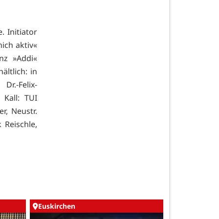
 Initiator
ich aktiv«
nz »Addi«
ltlich: in
r.-Felix-
Kall: TUI
r, Neustr.
 Reischle,
Euskirchen