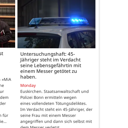
st
Untersuchungshaft: 45-
Jähriger steht im Verdacht
seine Lebensgefährtin mit
einem Messer getötet zu
haben.
n »MiA
ine
Monday
ur
Euskirchen. Staatsanwaltschaft und
 dem
Polizei Bonn ermitteln wegen
der
eines vollendeten Tötungsdeliktes.
Im Verdacht steht ein 45-Jähriger, der
m für
seine Frau mit einem Messer
die…
angegriffen und dann sich selbst mit
dem Messer verletzt…