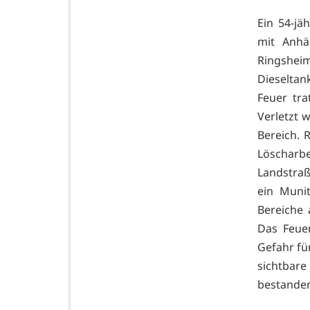
Ein 54-j
mit Anhä
Ringshei
Dieseltan
Feuer tra
Verletzt 
Bereich.
Löscharb
Landstraß
ein Munit
Bereiche 
Das Feue
Gefahr fü
sichtbare
bestande