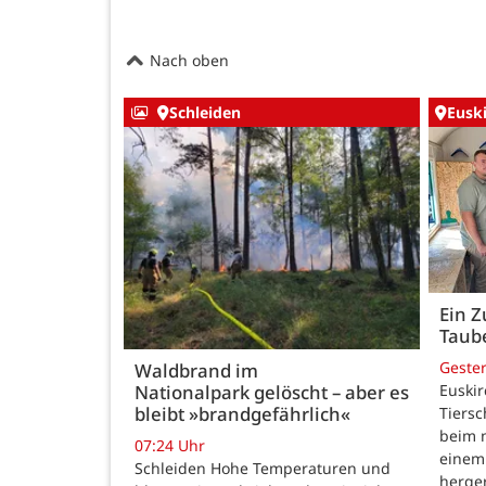
Nach oben
Schleiden
Eusk
Ein Z
Taub
Geste
Waldbrand im
Nationalpark gelöscht – aber es
Euskir
bleibt »brandgefährlich«
Tiersc
beim 
07:24 Uhr
einem
Schleiden Hohe Temperaturen und
herger