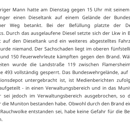
ähriger Mann hatte am Dienstag gegen 15 Uhr mit seinem
nger einen Dieseltank auf einem Gelände der Bund
mer Weg betankt. Bei der Befüllung platzte der D
ks. Durch das ausgelaufene Diesel setzte sich der Lkw in 
t auf den Dieseltank und ein weiteres abgestelltes Fahr
wurde niemand. Der Sachschaden liegt im oberen fünfstell
 Rund 150 Feuerwehrleute kämpften gegen den Brand. Wä
eiten wurde die Landstraße 119 zwischen Flamershei
e 493 vollständig gesperrt. Das Bundeswehrgelände, au
ionsdepot untergebracht ist, ist Medienberichten zufol
aufgeteilt - in einen Verwaltungsbereich und in das Munit
r sei jedoch im Verwaltungsbereich ausgebrochen, so d
r die Muniton bestanden habe. Obwohl durch den Brand ei
 Rauchwolke entstanden sei, habe keine Gefahr für die B
n.