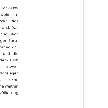
 Tank-Lkw
eswehr am
eckel des
Brand. Das
zeug über.
igen Euro-
hrend der
m und die
f dem auch
ge in zwei
ionslager.
ass keine
ne weithin
evölkerung