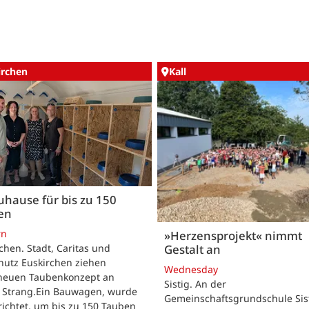
irchen
Kall
uhause für bis zu 150
en
rn
»Herzensprojekt« nimmt
Gestalt an
chen. Stadt, Caritas und
hutz Euskirchen ziehen
Wednesday
neuen Taubenkonzept an
Sistig. An der
 Strang.Ein Bauwagen, wurde
Gemeinschaftsgrundschule Sis
ichtet, um bis zu 150 Tauben