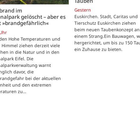
Tauben
Gestern
brand im
nalpark gelöscht – aber es
Euskirchen. Stadt, Caritas und
t »brandgefährlich«
Tierschutz Euskirchen ziehen
beim neuen Taubenkonzept an
 Uhr
einem Strang.Ein Bauwagen, 
iden Hohe Temperaturen und
hergerichtet, um bis zu 150 T
 Himmel ziehen derzeit viele
ein Zuhause zu bieten.
hen in die Natur und in den
alpark Eifel. Die
nalparkverwaltung warnt
nglich davor, die
randgefahr bei der aktuellen
enheit und den extremen
raturen zu…