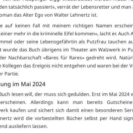
den tatsächlich passiert«, verrät der Lebensretter und man 
Roman das Alter Ego von Walter Lehnertz ist.
te auf keinen Fall mit meinem richtigen Namen erschei
einer mehr in die kriminelle Eifel kommen«, lacht er. Auch 
mmel oder seine Lebensgefährtin als Putzfrau tauchen auf.
lt wurde das Buch übrigens im Theater am Walzwerk in P
 der Nachbarschaft »Bares für Rares« gedreht wird. Natürl
ge Kollegen das Ereignis nicht entgehen und waren bei der V
r Partie.
nung im Mai 2024
uch lesen will, der muss sich gedulden. Erst im Mai 2024 w
erscheinen. Allerdings kann man bereits Gutschein
werk kaufen und sichert sich damit einen besonderen Ser
nertz wird die vorbestellten Bücher selbst per Hand sig
end ausliefern lassen.