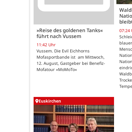
Wald
Natio
bleib
»Reise des goldenen Tanks«
07:24
führt nach Vussem
Schle
blauer
11:42 Uhr
Mensc
Vussem. Die Evil Eichhorns
Nation
Mofasportbande ist am Mittwoch,
Natio
12. August, Gastgeber bei Benefiz-
eindri
Mofatour »MoMoTo«
Waldb
Trock
Tempe
Euskirchen