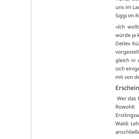
uns im La
Siggi im 
»Ich woll
würde ja k
Detlev Kü
vorgestel
gleich in
sich eini
mit von de
Erschei
Wer das B
Rowohlt 
Erstlings
Waldi Leh
anschließ