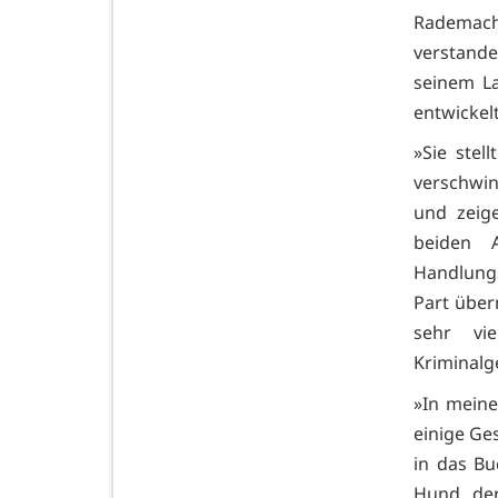
Rademach
verstande
seinem L
entwickelt
»Sie stel
verschwin
und zeige
beiden 
Handlungs
Part über
sehr vi
Kriminalg
»In meine
einige Ges
in das Buc
Hund, der