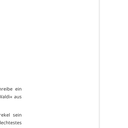
hreibe ein
Waldi« aus
rekel sein
lechtestes