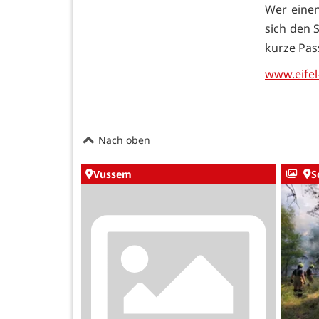
Wer einen
sich den 
kurze Pas
www.eifel
Nach oben
Vussem
S