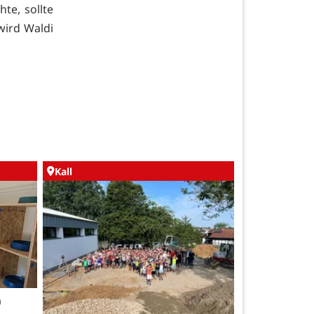
te, sollte
wird Waldi
Kall
0