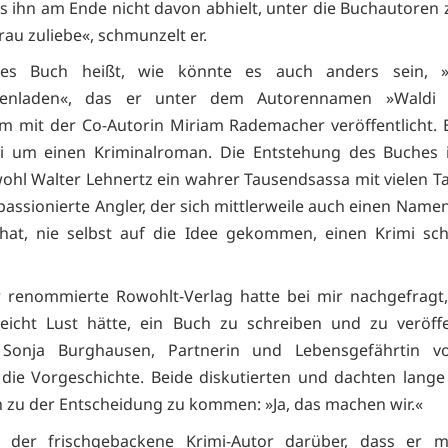
s ihn am Ende nicht davon abhielt, unter die Buchautoren 
rau zuliebe«, schmunzelt er.
tes Buch heißt, wie könnte es auch anders sein,
ätenladen«, das er unter dem Autorennamen »Waldi 
 mit der Co-Autorin Miriam Rademacher veröffentlicht. 
i um einen Kriminalroman. Die Entstehung des Buches i
hl Walter Lehnertz ein wahrer Tausendsassa mit vielen Tal
passionierte Angler, der sich mittlerweile auch einen Namen
hat, nie selbst auf die Idee gekommen, einen Krimi sch
 renommierte Rowohlt-Verlag hatte bei mir nachgefragt
lleicht Lust hätte, ein Buch zu schreiben und zu veröffe
t Sonja Burghausen, Partnerin und Lebensgefährtin v
 die Vorgeschichte. Beide diskutierten und dachten lang
ch zu der Entscheidung zu kommen: »Ja, das machen wir.«
 der frischgebackene Krimi-Autor darüber, dass er m