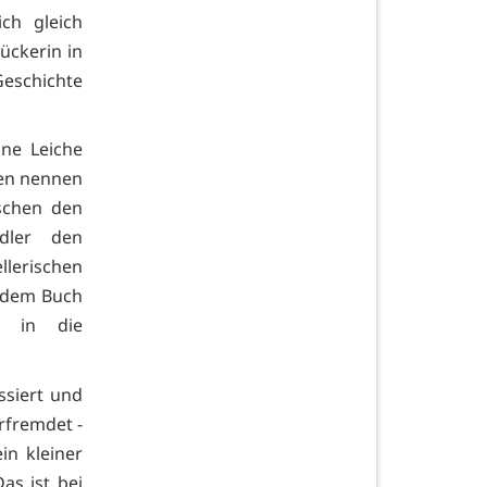
ch gleich
ückerin in
eschichte
ine Leiche
len nennen
ischen den
dler den
llerischen
n dem Buch
e in die
ssiert und
erfremdet -
ein kleiner
as ist bei