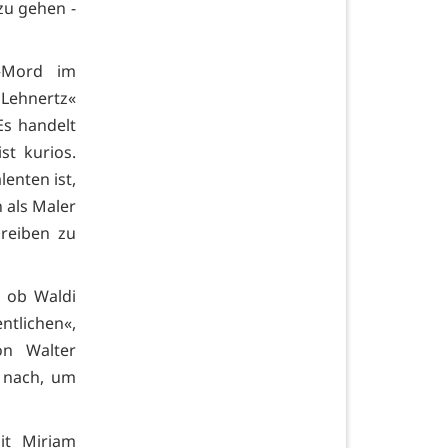
zu gehen -
 »Mord im
Lehnertz«
Es handelt
st kurios.
enten ist,
 als Maler
reiben zu
, ob Waldi
ntlichen«,
on Walter
e nach, um
it Miriam