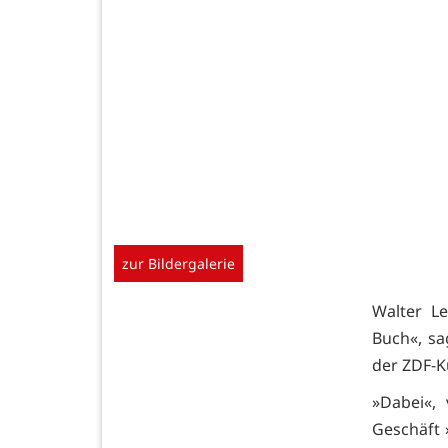
zur Bildergalerie
Walter Le
Buch«, sa
der ZDF-K
»Dabei«, 
Geschäft 