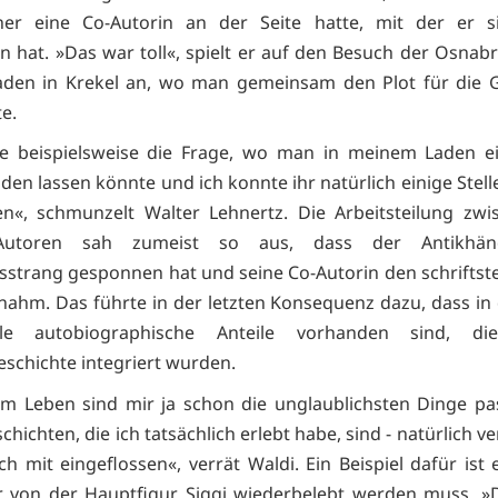
er eine Co-Autorin an der Seite hatte, mit der er si
n hat. »Das war toll«, spielt er auf den Besuch der Osnabr
aden in Krekel an, wo man gemeinsam den Plot für die G
e.
lte beispielsweise die Frage, wo man in meinem Laden e
den lassen könnte und ich konnte ihr natürlich einige Stel
n«, schmunzelt Walter Lehnertz. Die Arbeitsteilung zw
Autoren sah zumeist so aus, dass der Antikhän
strang gesponnen hat und seine Co-Autorin den schriftste
nahm. Das führte in der letzten Konsequenz dazu, dass i
ele autobiographische Anteile vorhanden sind, di
eschichte integriert wurden.
m Leben sind mir ja schon die unglaublichsten Dinge pa
chichten, die ich tatsächlich erlebt habe, sind - natürlich v
h mit eingeflossen«, verrät Waldi. Ein Beispiel dafür ist 
 von der Hauptfigur Siggi wiederbelebt werden muss. »D