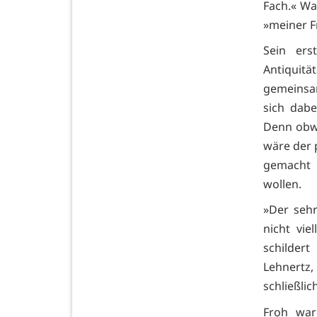
Fach.« Wa
»meiner F
Sein ers
Antiquit
gemeinsam
sich dabe
Denn obwo
wäre der 
gemacht 
wollen.
»Der sehr
nicht vie
schilder
Lehnertz,
schließli
Froh war