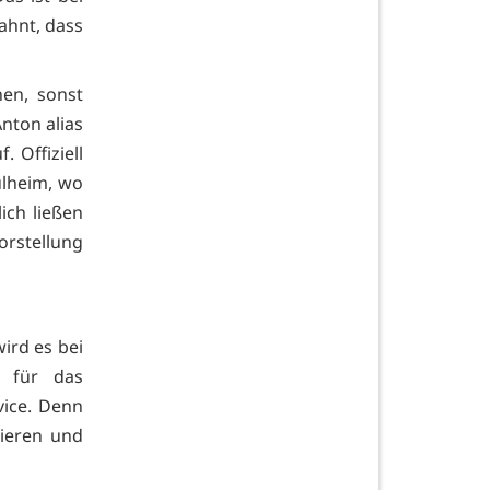
ahnt, dass
nen, sonst
Anton alias
 Offiziell
ulheim, wo
ich ließen
orstellung
ird es bei
e für das
vice. Denn
nieren und