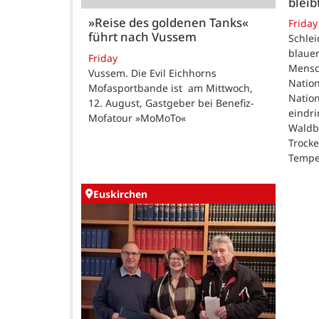
bleib
»Reise des goldenen Tanks«
Friday
führt nach Vussem
Schle
blauer
Friday
Mensc
Vussem. Die Evil Eichhorns
Nation
Mofasportbande ist am Mittwoch,
Natio
12. August, Gastgeber bei Benefiz-
eindri
Mofatour »MoMoTo«
Waldb
Trock
Tempe
Euskirchen