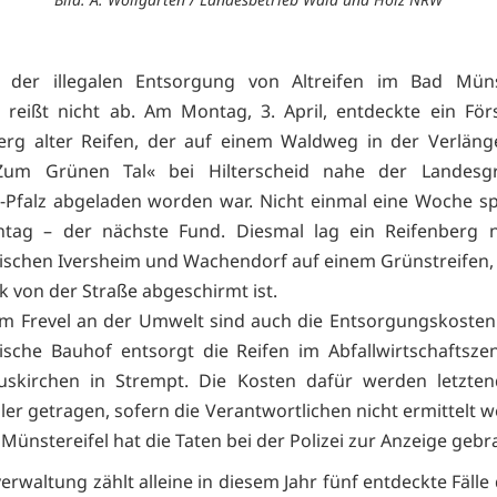
e der illegalen Entsorgung von Altreifen im Bad Münst
 reißt nicht ab. Am Montag, 3. April, entdeckte ein För
erg alter Reifen, der auf einem Waldweg in der Verläng
Zum Grünen Tal« bei Hilterscheid nahe der Landesg
-Pfalz abgeladen worden war. Nicht einmal eine Woche s
ntag – der nächste Fund. Diesmal lag ein Reifenberg 
ischen Iversheim und Wachendorf auf einem Grünstreifen,
 von der Straße abgeschirmt ist.
 Frevel an der Umwelt sind auch die Entsorgungskosten 
ische Bauhof entsorgt die Reifen im Abfallwirtschaftsz
Euskirchen in Strempt. Die Kosten dafür werden letzten
ler getragen, sofern die Verantwortlichen nicht ermittelt w
Münstereifel hat die Taten bei der Polizei zur Anzeige gebr
erwaltung zählt alleine in diesem Jahr fünf entdeckte Fälle 