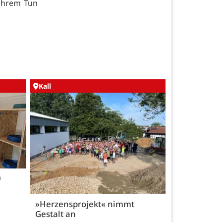
 ihrem Tun
Kall
0
»Herzensprojekt« nimmt
Gestalt an