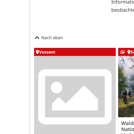
Informati
beobachten
Nach oben
Vussem
S
Wald
Natio