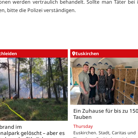
onen werden vertraulich behandelt. Sollte man Täter bei
, bitte die Polizei verständigen.
chleiden
Euskirchen
Ein Zuhause für bis zu 15
Tauben
Thursday
brand im
nalpark gelöscht – aber es
Euskirchen. Stadt, Caritas und