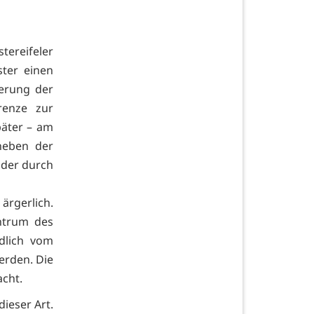
ereifeler
ster einen
erung der
renze zur
päter – am
neben der
 der durch
ärgerlich.
entrum des
dlich vom
erden. Die
acht.
dieser Art.