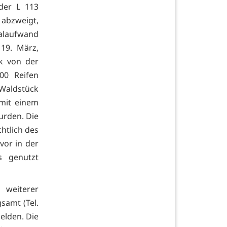
der L 113
 abzweigt,
nalaufwand
19. März,
k von der
00 Reifen
Waldstück
 mit einem
urden. Die
chtlich des
vor in der
s genutzt
 weiterer
samt (Tel.
elden. Die