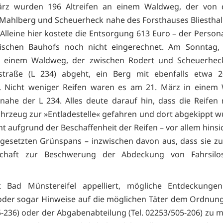
rz wurden 196 Altreifen an einem Waldweg, der von 
Mahlberg und Scheuerheck nahe des Forsthauses Bliesthal
 Alleine hier kostete die Entsorgung 613 Euro – der Perso
tischen Bauhofs noch nicht eingerechnet. Am Sonntag, 
 einem Waldweg, der zwischen Rodert und Scheuerhec
alstraße (L 234) abgeht, ein Berg mit ebenfalls etwa 2
. Nicht weniger Reifen waren es am 21. März in einem 
 nahe der L 234. Alles deute darauf hin, dass die Reifen
hrzeug zur »Entladestelle« gefahren und dort abgekippt w
ht aufgrund der Beschaffenheit der Reifen – vor allem hinsi
gesetzten Grünspans – inzwischen davon aus, dass sie zu
schaft zur Beschwerung der Abdeckung von Fahrsilo
t Bad Münstereifel appelliert, mögliche Entdeckungen
 oder sogar Hinweise auf die möglichen Täter dem Ordnung
-236) oder der Abgabenabteilung (Tel. 02253/505-206) zu m