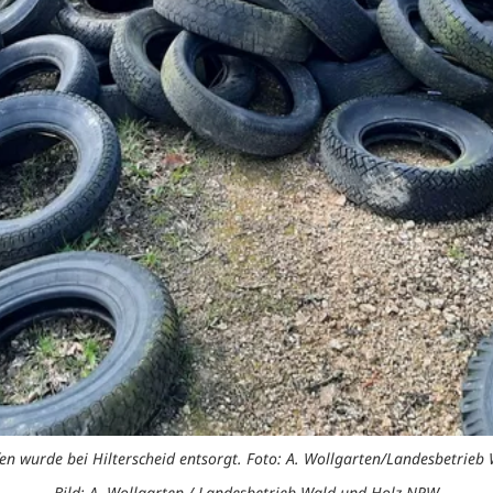
ifen wurde bei Hilterscheid entsorgt. Foto: A. Wollgarten/Landesbetrie
Bild: A. Wollgarten / Landesbetrieb Wald und Holz NRW