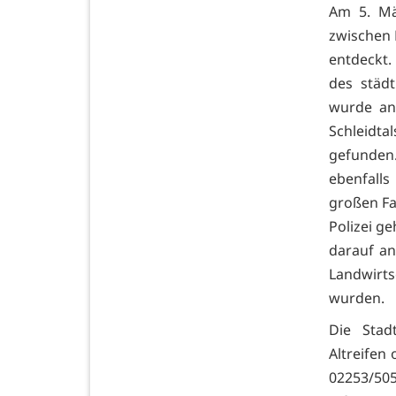
Am 5. Mä
zwischen 
entdeckt.
des städ
wurde an
Schleidt
gefunden
ebenfalls
großen Fa
Polizei ge
darauf an
Landwirt
wurden.
Die Stad
Altreifen
02253/505