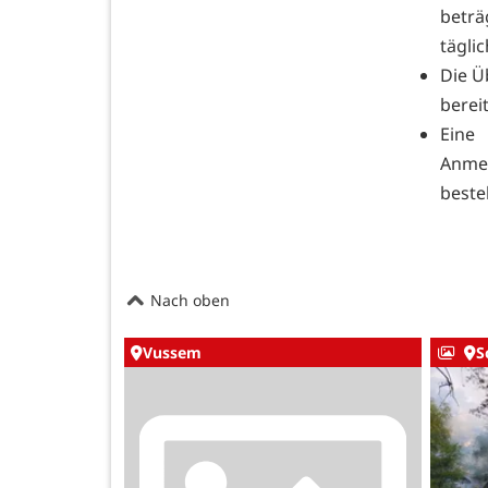
beträ
täglic
Die Ü
berei
Eine
Anme
beste
Nach oben
Vussem
S