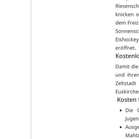
Riesenschi
knicken o
dem Freiz
Sonnensc
Eishocke
eröffnet.
Kostenl
Damit die
und ihren
Zeltstad
Euskirche
Kosten 
Die O
Jugen
Ausge
Mahlz