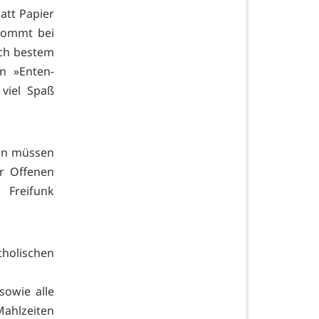
latt Papier
 kommt bei
ich bestem
n »Enten-
viel Spaß
ten müssen
er Offenen
 Freifunk
holischen
.
owie alle
ahlzeiten