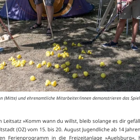
en (Mitte) und ehrenamtliche Mitarbeiter/innen demonstrieren das Spiel
Leitsatz »Komm wann du willst, bleib solange es dir gefäll
ltstadt (OZ) vom 15. bis 20. August Jugendliche ab 14 Jahre
en Ferienprogramm in die Freizeitanlage »Auelsburg«, 