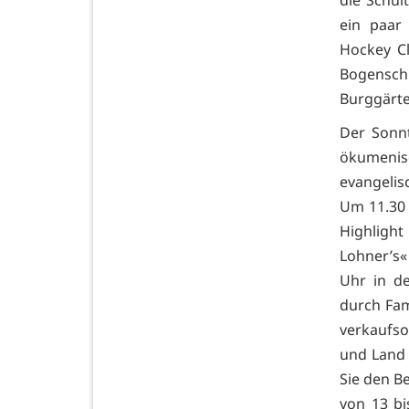
die Schul
ein paar
Hockey C
Bogensch
Burggärt
Der Sonnt
ökumenis
evangelis
Um 11.30 
Highligh
Lohner’s
Uhr in de
durch Fam
verkaufso
und Land 
Sie den B
von 13 bi