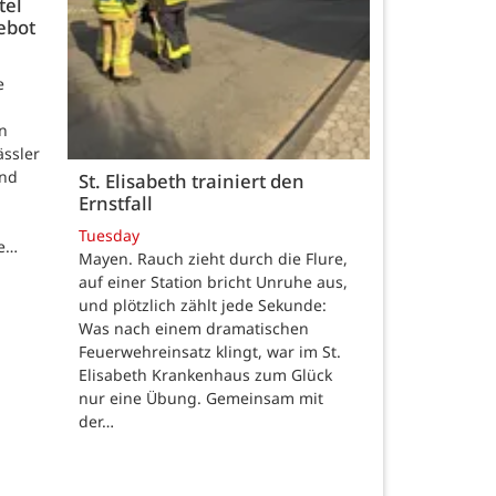
tel
ebot
e
n
ässler
und
St. Elisabeth trainiert den
Ernstfall
Tuesday
de…
Mayen. Rauch zieht durch die Flure,
auf einer Station bricht Unruhe aus,
und plötzlich zählt jede Sekunde:
Was nach einem dramatischen
Feuerwehreinsatz klingt, war im St.
Elisabeth Krankenhaus zum Glück
nur eine Übung. Gemeinsam mit
der…