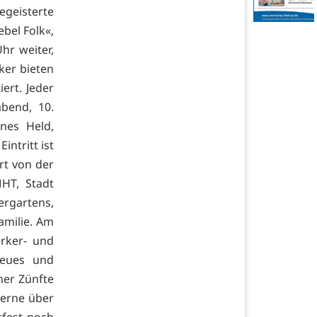
geisterte
bel Folk«,
hr weiter,
ker bieten
ert. Jeder
bend, 10.
nes Held,
intritt ist
rt von der
HT, Stadt
ergartens,
amilie. Am
rker- und
Neues und
ner Zünfte
gerne über