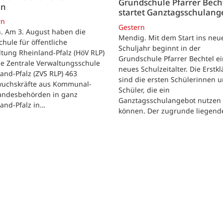
Grundschule Pfarrer Bech
en
startet Ganztagsschulang
rn
Gestern
. Am 3. August haben die
Mendig. Mit dem Start ins neu
hule für öffentliche
Schuljahr beginnt in der
tung Rheinland-Pfalz (HöV RLP)
Grundschule Pfarrer Bechtel ei
ie Zentrale Verwaltungsschule
neues Schulzeitalter. Die Erstkl
and-Pfalz (ZVS RLP) 463
sind die ersten Schülerinnen 
uchskräfte aus Kommunal-
Schüler, die ein
andesbehörden in ganz
Ganztagsschulangebot nutzen
and-Pfalz in…
können. Der zugrunde liegen