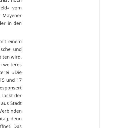
tfest noch
feld« vom
r Mayener
er in den
 mit einem
ische und
lten wird.
n weiteres
erei »Die
15 und 17
gesponsert
 lockt der
 aus Stadt
 Verbinden
ntag, denn
ffnet. Das