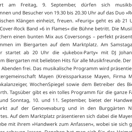
t am Freitag, 9. September, dürfen sich musikbe
nnen und Besucher von 19.30 bis 20.30 Uhr auf das Duo »Re
rischen Klängen einheizt, freuen. »Feurig« geht es ab 21 U
Cover-Rock Band »6 in Flames« die Bühne betritt. Die Musi
hern einen bunten Mix aus Coversongs – perfekt präsenti
kommen im Biergarten auf dem Marktplatz. Am Samstaga
r startet ab 20 Uhr die »Jukebox-Party« mit DJ Johan
im Biergarten mit beliebten Hits für alle Musikfreunde. Der E
 Abenden frei. Das musikalische Programm wird präsentie
ltergemeinschaft Mayen (Kreissparkasse Mayen, Firma M
kalanzeiger, WochenSpiegel sowie dem Betreiber des Bi
rth. Tagsüber gibt es ein tolles Programm für die ganze F
und Sonntag, 10. und 11. September, bietet der Handwe
rkt auf der Genovevaburg und in den Burggärten 
tes. Auf dem Marktplatz präsentieren sich dabei die Maye
ebe mit ihrem »Handwerk zum Anfassen«, wobei sie sich 