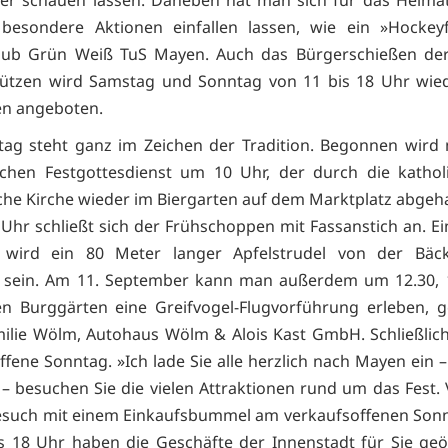
ter schauen lassen. Daneben hat man sich für das Heima
 besondere Aktionen einfallen lassen, wie ein »Hockey
lub Grün Weiß TuS Mayen. Auch das Bürgerschießen de
ützen wird Samstag und Sonntag von 11 bis 18 Uhr wied
en angeboten.
ag steht ganz im Zeichen der Tradition. Begonnen wird
chen Festgottesdienst um 10 Uhr, der durch die kathol
che Kirche wieder im Biergarten auf dem Marktplatz abgeha
Uhr schließt sich der Frühschoppen mit Fassanstich an. Ei
t wird ein 80 Meter langer Apfelstrudel von der Bäck
« sein. Am 11. September kann man außerdem um 12.30, 
n Burggärten eine Greifvogel-Flugvorführung erleben, 
ilie Wölm, Autohaus Wölm & Alois Kast GmbH. Schließlich
ffene Sonntag. »Ich lade Sie alle herzlich nach Mayen ein –
– besuchen Sie die vielen Attraktionen rund um das Fest.
esuch mit einem Einkaufsbummel am verkaufsoffenen Son
s 18 Uhr haben die Geschäfte der Innenstadt für Sie geö