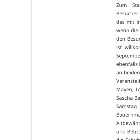
Zum Star
Besucheri
das mit i
wenn die 
den Besuc
ist will
Septembe
ebenfalls 
an beiden
Veransta
Mayen, Lo
Sascha Ba
Samstag 
Bauernma
Altbewähr
und Betri