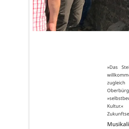
»Das Ste
willkomm
zugleic
Oberbürg
»selbstbe
Kultur.
Zukunftse
Musikali