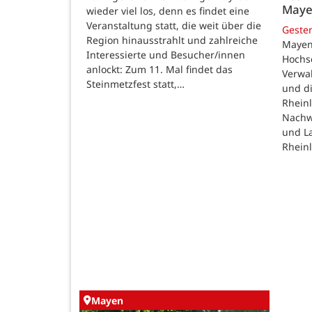
May
wieder viel los, denn es findet eine
Veranstaltung statt, die weit über die
Geste
Region hinausstrahlt und zahlreiche
Mayen
Interessierte und Besucher/innen
Hochsc
anlockt: Zum 11. Mal findet das
Verwal
Steinmetzfest statt,…
und d
Rheinl
Nachw
und L
Rheinl
Mayen