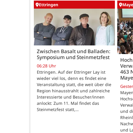
Ettringen
May
Zwischen Basalt und Balladen:
Symposium und Steinmetzfest
Hoch
Verw
06:28 Uhr
463 
Ettringen. Auf der Ettringer Lay ist
May
wieder viel los, denn es findet eine
Veranstaltung statt, die weit über die
Geste
Region hinausstrahlt und zahlreiche
Mayen
Interessierte und Besucher/innen
Hochsc
anlockt: Zum 11. Mal findet das
Verwal
Steinmetzfest statt,…
und d
Rheinl
Nachw
und L