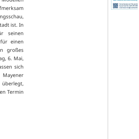
ufmerksam
ungsschau,
adt ist. In
r seinen
für einen
in großes
, 6. Mai,
assen sich
 Mayener
 überlegt,
den Termin