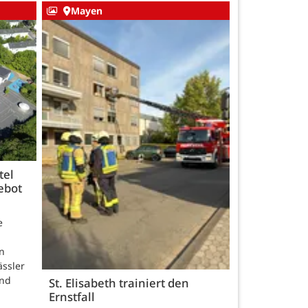
Mayen
tel
ebot
e
n
ässler
und
St. Elisabeth trainiert den
Ernstfall