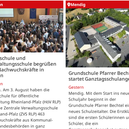
en
Mendig
schule und
altungsschule begrüßen
Nachwuchskräfte in
Grundschule Pfarrer Bech
en
startet Ganztagsschulang
rn
Gestern
. Am 3. August haben die
Mendig. Mit dem Start ins neu
hule für öffentliche
Schuljahr beginnt in der
tung Rheinland-Pfalz (HöV RLP)
Grundschule Pfarrer Bechtel ei
ie Zentrale Verwaltungsschule
neues Schulzeitalter. Die Erstkl
and-Pfalz (ZVS RLP) 463
sind die ersten Schülerinnen 
uchskräfte aus Kommunal-
Schüler, die ein
andesbehörden in ganz