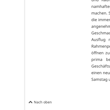
namhafte
machen. S
die immer 
angeneh
Geschmac
Ausflug 
Rahmenpr
öffnen zu
prima b
Geschäfts
einen neu
Samstag u
Nach oben